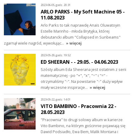
2023-06-05, godz. 20:31
ARLO PARKS - My Soft Machine 05 -
11.08.2023
Arlo Parks to tak naprawdę Anaïs Oluwatoyin
Estelle Marinho - młoda Brytyjka, której
debiutancki album "Collapsed in Sunbeams"
zgarnął wiele nagród, wywołując…
» więcej
2023-05-29, godz. 19:52
ED SHEERAN - - 29.05. - 04.06.2023
Szósty album Eda Sheerana jest ostatnim z serii
matematycznej - po "+", "x", "÷" i "=" -
otrzymaliśmy "-". Na powstanie "-" duży wpływ
miały wczesne inspiracje…
» więcej
2023-05-22, godz. 14:01
VITO BAMBINO - Pracownia 22 -
28.05.2023
"Pracownia" to drugi solowy album w karierze
Vito Bambino, na którym gościnnie pojawiają się
Dawid Podsiadło, Ewa Bem, Malik Montana i