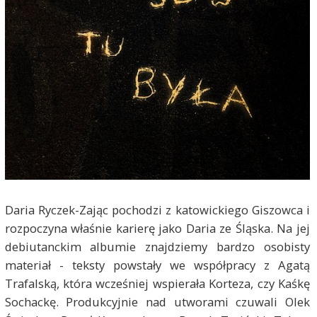
Daria Ryczek-Zając pochodzi z katowickiego Giszowca i
rozpoczyna właśnie karierę jako Daria ze Śląska. Na jej
debiutanckim albumie znajdziemy bardzo osobisty
materiał - teksty powstały we współpracy z Agatą
Trafalską, która wcześniej wspierała Korteza, czy Kaśkę
Sochackę. Produkcyjnie nad utworami czuwali Olek