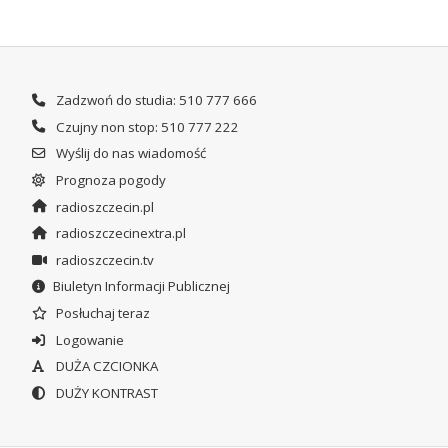
Zadzwoń do studia: 510 777 666
Czujny non stop: 510 777 222
Wyślij do nas wiadomość
Prognoza pogody
radioszczecin.pl
radioszczecinextra.pl
radioszczecin.tv
Biuletyn Informacji Publicznej
Posłuchaj teraz
Logowanie
DUŻA CZCIONKA
DUŻY KONTRAST