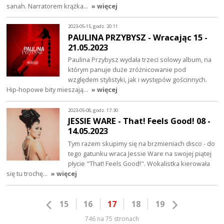
sanah. Narratorem krążka…
» więcej
2023-05-15, godz. 20:11
PAULINA PRZYBYSZ - Wracając 15 -
21.05.2023
Paulina Przybysz wydała trzeci solowy album, na
którym panuje duże zróżnicowanie pod
względem stylistyki, jak i występów gościnnych.
Hip-hopowe bity mieszają…
» więcej
2023-05-08, godz. 17:30
JESSIE WARE - That! Feels Good! 08 -
14.05.2023
Tym razem skupimy się na brzmieniach disco - do
tego gatunku wraca Jessie Ware na swojej piątej
płycie "That! Feels Good!". Wokalistka kierowała
się tu trochę…
» więcej
15
16
17
18
19
746 na 75 stronach