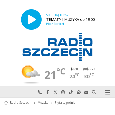
SŁUCHAJ TERAZ
TEMATY I MUZYKA do 19:00
Piotr Rokicki
°C
jutro
pojutrze
21
°C
°C
24
30
Najlepiej po prostu do nas zadzwoń
Odwiedź nas na Facebook-u
Odwiedź nas na X
Odwiedź nas na Instagram-ie
Odwiedź nas na TikTok-u
Szukaj nas na Spotify
Wyślij do nas w
Szukaj
Radio Szczecin
»
Muzyka
»
Płyta tygodnia