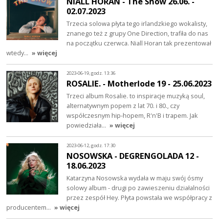
NIALL HORAN - The Show 26.06. -
02.07.2023
Trzecia solowa płyta tego irlandzkiego wokalisty,
znanego też z grupy One Direction, trafiła do nas
na początku czerwca. Niall Horan tak prezentował
wtedy…
» więcej
2023-06-19, godz. 13:36
ROSALIE. - Motherlode 19 - 25.06.2023
Trzeci album Rosalie. to inspiracje muzyką soul,
alternatywnym popem z lat 70. i 80., czy
współczesnym hip-hopem, R'n'B i trapem. Jak
powiedziała…
» więcej
2023-06-12, godz. 17:30
NOSOWSKA - DEGRENGOLADA 12 -
18.06.2023
Katarzyna Nosowska wydała w maju swój ósmy
solowy album - drugi po zawieszeniu działalności
przez zespół Hey. Płyta powstała we współpracy z
producentem…
» więcej