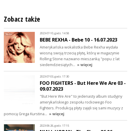
Zobacz także
2023-07-10, godz. 14:58
BEBE REXHA - Bebe 10 - 16.07.2023
Amerykańska wokalistka Bebe Rexha wydała
wiosną swoją trzecią płytę, którą w magazynie
Rolling Stone nazwano mieszanką "popu z lat
siedemdziesiątych…
» więcej
2023-07-03, godz. 17:30
FOO FIGHTERS - But Here We Are 03 -
09.07.2023
"But Here We Are" to jedenasty album studyjny
amerykańskiego zespołu rockowego Foo
Fighters. Produkcją płyty zajęli się sami muzycy z
pomocą Grega Kurstina…
» więcej
2023-06-26, godz. 17:15