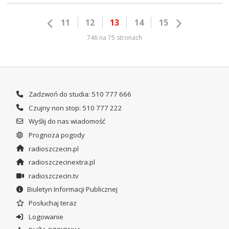
11
12
13
14
15
746 na 75 stronach
Zadzwoń do studia: 510 777 666
Czujny non stop: 510 777 222
Wyślij do nas wiadomość
Prognoza pogody
radioszczecin.pl
radioszczecinextra.pl
radioszczecin.tv
Biuletyn Informacji Publicznej
Posłuchaj teraz
Logowanie