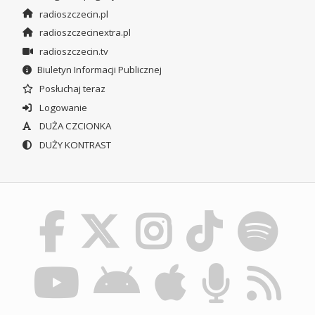
radioszczecin.pl
radioszczecinextra.pl
radioszczecin.tv
Biuletyn Informacji Publicznej
Posłuchaj teraz
Logowanie
DUŻA CZCIONKA
DUŻY KONTRAST