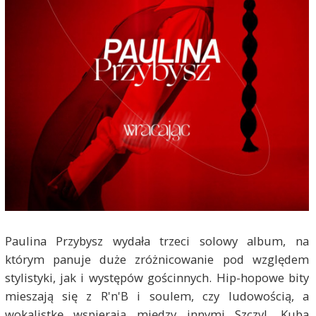
Paulina Przybysz wydała trzeci solowy album, na
którym panuje duże zróżnicowanie pod względem
stylistyki, jak i występów gościnnych. Hip-hopowe bity
mieszają się z R'n'B i soulem, czy ludowością, a
wokalistkę wspierają między innymi Szczyl, Kuba