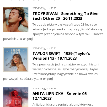
2023-11-23, godz. 23:25
TROYE SIVAN - Something To Give
Each Other 20 - 26.11.2023
To trzecia płyta w dyskografii tego 28-letniego
artysty. Jedna piosenka z tej płyty ,,Rush” stała się
sporym przebojem na świecie w tym roku. Dobrze
poradziła…
» więcej
2023-11-12, godz. 20:51
TAYLOR SWIFT - 1989 (Taylor's
Version) 13 - 19.11.2023
To z pewnością jedna z najciekawszych historii
we współczesnej muzyce rozrywkowej. Taylor
Swift kontynuuje nagrywanie od nowa swoich
pierwszych sześciu płyt…
» więcej
2023-11-06, godz. 11:36
ANITA LIPNICKA - Śnienie 06 -
12.11.2023
Anita Lipnicka prezentuje album, który jest