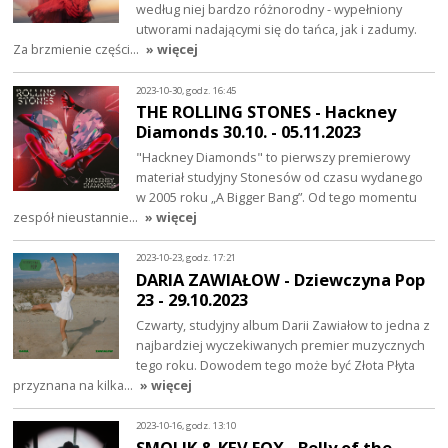
według niej bardzo różnorodny - wypełniony
utworami nadającymi się do tańca, jak i zadumy.
Za brzmienie części…
» więcej
2023-10-30, godz. 16:45
THE ROLLING STONES - Hackney
Diamonds 30.10. - 05.11.2023
"Hackney Diamonds" to pierwszy premierowy
materiał studyjny Stonesów od czasu wydanego
w 2005 roku „A Bigger Bang”. Od tego momentu
zespół nieustannie…
» więcej
2023-10-23, godz. 17:21
DARIA ZAWIAŁOW - Dziewczyna Pop
23 - 29.10.2023
Czwarty, studyjny album Darii Zawiałow to jedna z
najbardziej wyczekiwanych premier muzycznych
tego roku. Dowodem tego może być Złota Płyta
przyznana na kilka…
» więcej
2023-10-16, godz. 13:10
SMOLIK & KEV FOX - Belly of the