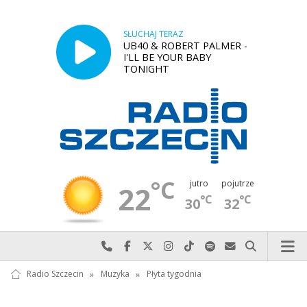
SŁUCHAJ TERAZ
UB40 & ROBERT PALMER -
I'LL BE YOUR BABY
TONIGHT
°C
jutro
pojutrze
22
°C
°C
30
32
Najlepiej po prostu do nas zadzwoń
Odwiedź nas na Facebook-u
Odwiedź nas na X
Odwiedź nas na Instagram-ie
Odwiedź nas na TikTok-u
Szukaj nas na Spotify
Wyślij do nas w
Szukaj
Radio Szczecin
»
Muzyka
»
Płyta tygodnia