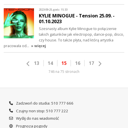
2023-09-25, godz. 15:33
KYLIE MINOGUE - Tension 25.09. -
01.10.2023
Szesnasty album Kylie Minogue to połączenie
takich gatunków jak electropop, dance-pop, disco,
czy house. To także płyta, nad którą artystka
pracowała od…
» więcej
13
14
15
16
17
746 na 75 stronach
Zadzwoń do studia: 510 777 666
Czujny non stop: 510 777 222
Wyślij do nas wiadomość
Prognoza pogody