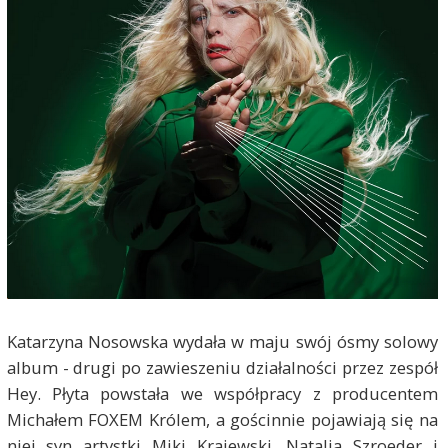
Katarzyna Nosowska wydała w maju swój ósmy solowy
album - drugi po zawieszeniu działalności przez zespół
Hey. Płyta powstała we współpracy z producentem
Michałem FOXEM Królem, a gościnnie pojawiają się na
niej syn artystki Miki Krajewski, Natalia Szroeder i