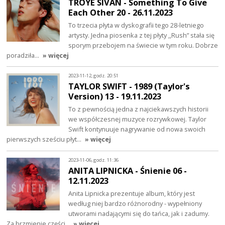
TROYE SIVAN - Something To Give
Each Other 20 - 26.11.2023
To trzecia płyta w dyskografii tego 28-letniego
artysty. Jedna piosenka z tej płyty ,,Rush” stała się
sporym przebojem na świecie w tym roku. Dobrze
poradziła…
» więcej
2023-11-12, godz. 20:51
TAYLOR SWIFT - 1989 (Taylor's
Version) 13 - 19.11.2023
To z pewnością jedna z najciekawszych historii
we współczesnej muzyce rozrywkowej. Taylor
Swift kontynuuje nagrywanie od nowa swoich
pierwszych sześciu płyt…
» więcej
2023-11-06, godz. 11:36
ANITA LIPNICKA - Śnienie 06 -
12.11.2023
Anita Lipnicka prezentuje album, który jest
według niej bardzo różnorodny - wypełniony
utworami nadającymi się do tańca, jak i zadumy.
Za brzmienie części…
» więcej