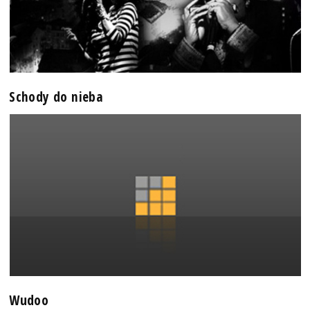
Schody do nieba
Wudoo