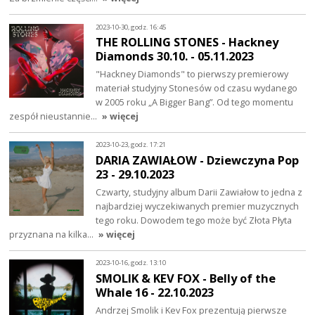
2023-10-30, godz. 16:45
THE ROLLING STONES - Hackney
Diamonds 30.10. - 05.11.2023
"Hackney Diamonds" to pierwszy premierowy
materiał studyjny Stonesów od czasu wydanego
w 2005 roku „A Bigger Bang”. Od tego momentu
zespół nieustannie…
» więcej
2023-10-23, godz. 17:21
DARIA ZAWIAŁOW - Dziewczyna Pop
23 - 29.10.2023
Czwarty, studyjny album Darii Zawiałow to jedna z
najbardziej wyczekiwanych premier muzycznych
tego roku. Dowodem tego może być Złota Płyta
przyznana na kilka…
» więcej
2023-10-16, godz. 13:10
SMOLIK & KEV FOX - Belly of the
Whale 16 - 22.10.2023
Andrzej Smolik i Kev Fox prezentują pierwsze