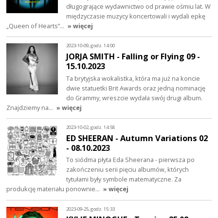
długogrające wydawnictwo od prawie ośmiu lat. W
międzyczasie muzycy koncertowali i wydali epkę
„Queen of Hearts”…
» więcej
2023-10-09, godz. 14:00
JORJA SMITH - Falling or Flying 09 -
15.10.2023
Ta brytyjska wokalistka, która ma już na koncie
dwie statuetki Brit Awards oraz jedną nominację
do Grammy, wreszcie wydała swój drugi album.
Znajdziemy na…
» więcej
2023-10-02, godz. 14:58
ED SHEERAN - Autumn Variations 02
- 08.10.2023
To siódma płyta Eda Sheerana - pierwsza po
zakończeniu serii pięciu albumów, których
tytułami były symbole matematyczne. Za
produkcję materiału ponownie…
» więcej
2023-09-25, godz. 15:33