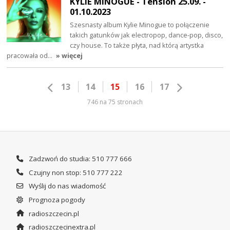
KYLIE MINOGUE - Tension 25.09. -
01.10.2023
Szesnasty album Kylie Minogue to połączenie
takich gatunków jak electropop, dance-pop, disco,
czy house. To także płyta, nad którą artystka
pracowała od…
» więcej
13
14
15
16
17
746 na 75 stronach
Zadzwoń do studia: 510 777 666
Czujny non stop: 510 777 222
Wyślij do nas wiadomość
Prognoza pogody
radioszczecin.pl
radioszczecinextra.pl