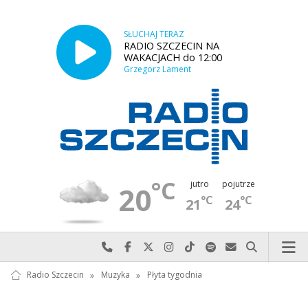
SŁUCHAJ TERAZ
RADIO SZCZECIN NA
WAKACJACH do 12:00
Grzegorz Lament
°C
jutro
pojutrze
20
°C
°C
21
24
Najlepiej po prostu do nas zadzwoń
Odwiedź nas na Facebook-u
Odwiedź nas na X
Odwiedź nas na Instagram-ie
Odwiedź nas na TikTok-u
Szukaj nas na Spotify
Wyślij do nas w
Szukaj
Radio Szczecin
»
Muzyka
»
Płyta tygodnia