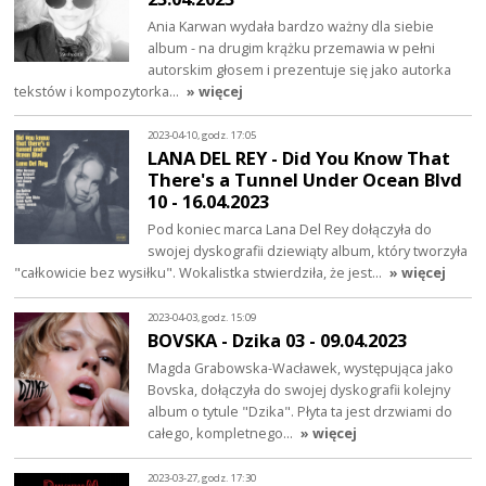
Ania Karwan wydała bardzo ważny dla siebie
album - na drugim krążku przemawia w pełni
autorskim głosem i prezentuje się jako autorka
tekstów i kompozytorka…
» więcej
2023-04-10, godz. 17:05
LANA DEL REY - Did You Know That
There's a Tunnel Under Ocean Blvd
10 - 16.04.2023
Pod koniec marca Lana Del Rey dołączyła do
swojej dyskografii dziewiąty album, który tworzyła
"całkowicie bez wysiłku". Wokalistka stwierdziła, że jest…
» więcej
2023-04-03, godz. 15:09
BOVSKA - Dzika 03 - 09.04.2023
Magda Grabowska-Wacławek, występująca jako
Bovska, dołączyła do swojej dyskografii kolejny
album o tytule "Dzika". Płyta ta jest drzwiami do
całego, kompletnego…
» więcej
2023-03-27, godz. 17:30