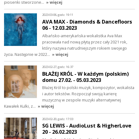
piosenki stworzone…
» więcej
2023-03-06, godz. 19:11
AVA MAX - Diamonds & Dancefloors
06 - 12.03.2023
Albańsko-amerykańska wokalistka Ava Max
pracowała nad nową płytą przez cały 2021 rok,
który nazywa natrudniejszym rokiem swojego
życia. Następnie w 2022…
» więcej
2023-02-27, godz. 16:37
BŁAŻEJ KRÓL - W każdym (polskim)
domu 27.02. - 05.03.2023
Błażej Król to polski muzyk, kompozytor, wokalista
i autor tekstów. Rozpoczął swoją karierę
muzyczną w zespole muzyki alternatywnej
Kawałek Kulki, z…
» więcej
2023-02-20, godz. 17:03
SG LEWIS - AudioLust & HigherLove
20 - 26.02.2023