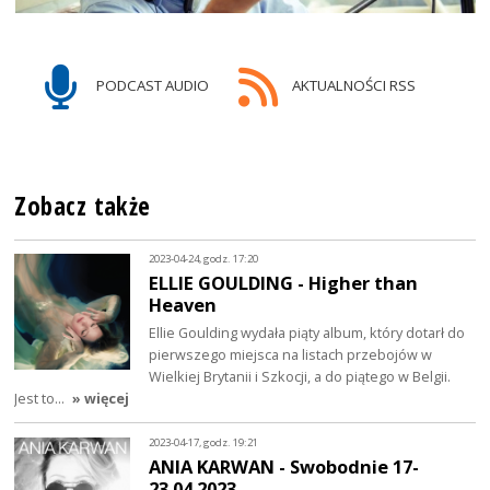
PODCAST AUDIO
AKTUALNOŚCI RSS
Zobacz także
2023-04-24, godz. 17:20
ELLIE GOULDING - Higher than
Heaven
Ellie Goulding wydała piąty album, który dotarł do
pierwszego miejsca na listach przebojów w
Wielkiej Brytanii i Szkocji, a do piątego w Belgii.
Jest to…
» więcej
2023-04-17, godz. 19:21
ANIA KARWAN - Swobodnie 17-
23.04.2023