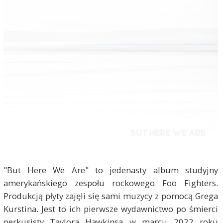
"But Here We Are" to jedenasty album studyjny
amerykańskiego zespołu rockowego Foo Fighters.
Produkcją płyty zajęli się sami muzycy z pomocą Grega
Kurstina. Jest to ich pierwsze wydawnictwo po śmierci
perkusisty Taylora Hawkinsa w marcu 2022 roku