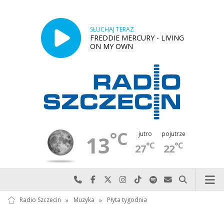
SŁUCHAJ TERAZ
FREDDIE MERCURY - LIVING
ON MY OWN
°C
jutro
pojutrze
13
°C
°C
27
22
Najlepiej po prostu do nas zadzwoń
Odwiedź nas na Facebook-u
Odwiedź nas na X
Odwiedź nas na Instagram-ie
Odwiedź nas na TikTok-u
Szukaj nas na Spotify
Wyślij do nas w
Szukaj
Radio Szczecin
»
Muzyka
»
Płyta tygodnia