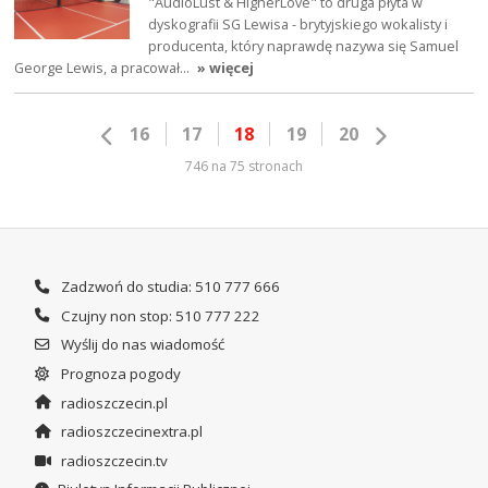
"AudioLust & HigherLove" to druga płyta w
dyskografii SG Lewisa - brytyjskiego wokalisty i
producenta, który naprawdę nazywa się Samuel
George Lewis, a pracował…
» więcej
16
17
18
19
20
746 na 75 stronach
Zadzwoń do studia: 510 777 666
Czujny non stop: 510 777 222
Wyślij do nas wiadomość
Prognoza pogody
radioszczecin.pl
radioszczecinextra.pl
radioszczecin.tv