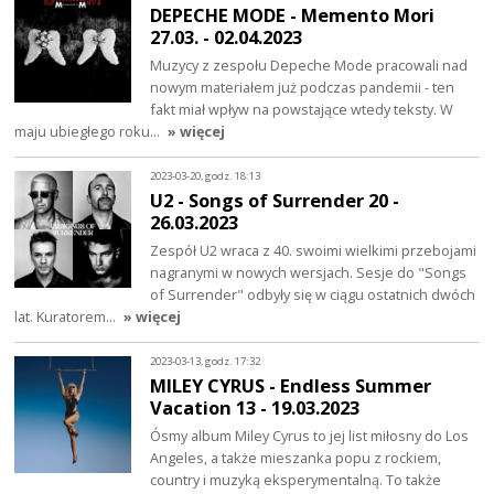
DEPECHE MODE - Memento Mori
27.03. - 02.04.2023
Muzycy z zespołu Depeche Mode pracowali nad
nowym materiałem już podczas pandemii - ten
fakt miał wpływ na powstające wtedy teksty. W
maju ubiegłego roku…
» więcej
2023-03-20, godz. 18:13
U2 - Songs of Surrender 20 -
26.03.2023
Zespół U2 wraca z 40. swoimi wielkimi przebojami
nagranymi w nowych wersjach. Sesje do "Songs
of Surrender" odbyły się w ciągu ostatnich dwóch
lat. Kuratorem…
» więcej
2023-03-13, godz. 17:32
MILEY CYRUS - Endless Summer
Vacation 13 - 19.03.2023
Ósmy album Miley Cyrus to jej list miłosny do Los
Angeles, a także mieszanka popu z rockiem,
country i muzyką eksperymentalną. To także