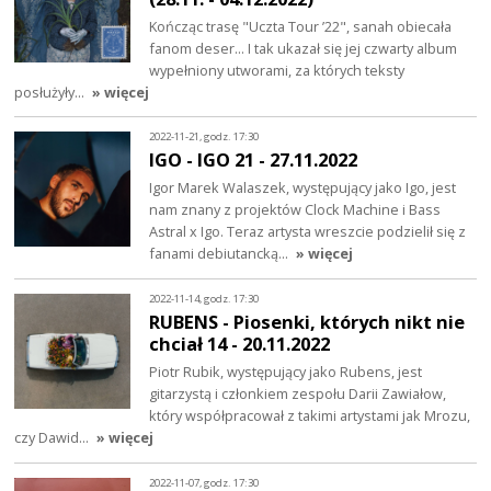
Kończąc trasę "Uczta Tour ’22", sanah obiecała
fanom deser... I tak ukazał się jej czwarty album
wypełniony utworami, za których teksty
posłużyły…
» więcej
2022-11-21, godz. 17:30
IGO - IGO 21 - 27.11.2022
Igor Marek Walaszek, występujący jako Igo, jest
nam znany z projektów Clock Machine i Bass
Astral x Igo. Teraz artysta wreszcie podzielił się z
fanami debiutancką…
» więcej
2022-11-14, godz. 17:30
RUBENS - Piosenki, których nikt nie
chciał 14 - 20.11.2022
Piotr Rubik, występujący jako Rubens, jest
gitarzystą i członkiem zespołu Darii Zawiałow,
który współpracował z takimi artystami jak Mrozu,
czy Dawid…
» więcej
2022-11-07, godz. 17:30