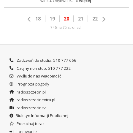
wieku. Obydwoje…
» więcej
18
19
20
21
22
746 na 75 stronach
Zadzwoń do studia: 510 777 666
Czujny non stop: 510 777 222
Wyślij do nas wiadomość
Prognoza pogody
radioszczecin.pl
radioszczecinextra.pl
radioszczecin.tv
Biuletyn Informacji Publicznej
Posłuchaj teraz
Logowanie