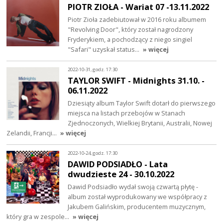
PIOTR ZIOŁA - Wariat 07 -13.11.2022
Piotr Zioła zadebiutował w 2016 roku albumem
"Revolving Door", który został nagrodzony
Fryderykiem, a pochodzący z niego singiel
"Safari" uzyskał status…
» więcej
2022-10-31, godz. 17:30
TAYLOR SWIFT - Midnights 31.10. -
06.11.2022
Dziesiąty album Taylor Swift dotarł do pierwszego
miejsca na listach przebojów w Stanach
Zjednoczonych, Wielkiej Brytanii, Australii, Nowej
Zelandii, Francji…
» więcej
2022-10-24, godz. 17:30
DAWID PODSIADŁO - Lata
dwudzieste 24 - 30.10.2022
Dawid Podsiadło wydał swoją czwartą płytę -
album został wyprodukowany we współpracy z
Jakubem Galińskim, producentem muzycznym,
który gra w zespole…
» więcej