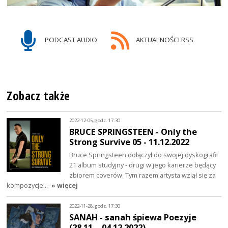
PODCAST AUDIO
AKTUALNOŚCI RSS
Zobacz także
2022-12-05, godz. 17:30
BRUCE SPRINGSTEEN - Only the
Strong Survive 05 - 11.12.2022
Bruce Springsteen dołączył do swojej dyskografii
21 album studyjny - drugi w jego karierze będący
zbiorem coverów. Tym razem artysta wziął się za
kompozycje…
» więcej
2022-11-28, godz. 17:30
SANAH - sanah śpiewa Poezyje
(28.11. - 04.12.2022)