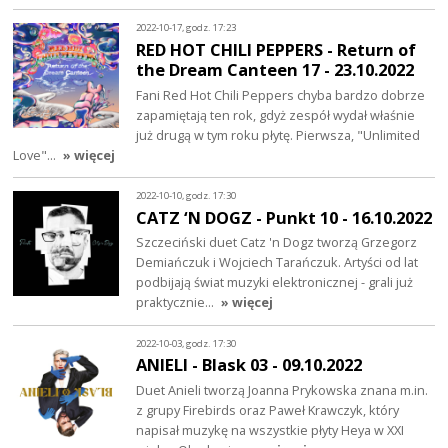
2022-10-17, godz. 17:23
RED HOT CHILI PEPPERS - Return of
the Dream Canteen 17 - 23.10.2022
Fani Red Hot Chili Peppers chyba bardzo dobrze
zapamiętają ten rok, gdyż zespół wydał właśnie
już drugą w tym roku płytę. Pierwsza, "Unlimited
Love"…
» więcej
2022-10-10, godz. 17:30
CATZ ‘N DOGZ - Punkt 10 - 16.10.2022
Szczeciński duet Catz 'n Dogz tworzą Grzegorz
Demiańczuk i Wojciech Tarańczuk. Artyści od lat
podbijają świat muzyki elektronicznej - grali już
praktycznie…
» więcej
2022-10-03, godz. 17:30
ANIELI - Blask 03 - 09.10.2022
Duet Anieli tworzą Joanna Prykowska znana m.in.
z grupy Firebirds oraz Paweł Krawczyk, który
napisał muzykę na wszystkie płyty Heya w XXI