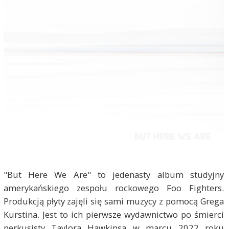
"But Here We Are" to jedenasty album studyjny
amerykańskiego zespołu rockowego Foo Fighters.
Produkcją płyty zajęli się sami muzycy z pomocą Grega
Kurstina. Jest to ich pierwsze wydawnictwo po śmierci
perkusisty Taylora Hawkinsa w marcu 2022 roku