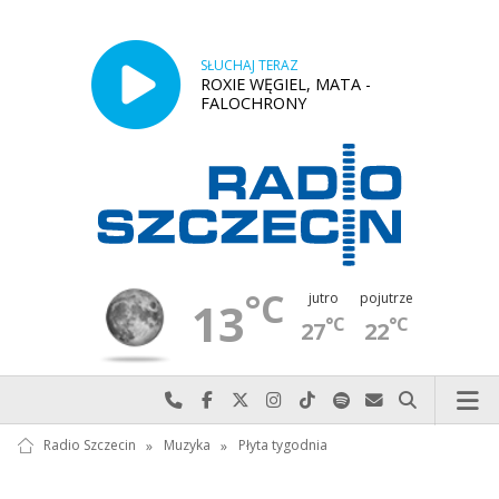
SŁUCHAJ TERAZ
ROXIE WĘGIEL, MATA -
FALOCHRONY
°C
jutro
pojutrze
13
°C
°C
27
22
Najlepiej po prostu do nas zadzwoń
Odwiedź nas na Facebook-u
Odwiedź nas na X
Odwiedź nas na Instagram-ie
Odwiedź nas na TikTok-u
Szukaj nas na Spotify
Wyślij do nas w
Szukaj
Radio Szczecin
»
Muzyka
»
Płyta tygodnia