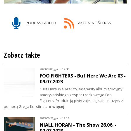
PODCAST AUDIO
AKTUALNOŚCI RSS
Zobacz także
2023-07-03, godz. 17:30
FOO FIGHTERS - But Here We Are 03 -
09.07.2023
"But Here We Are" to jedenasty album studyjny
amerykańskiego zespołu rockowego Foo
Fighters. Produkcją płyty zajęli się sami muzycy z
pomocą Grega Kurstina…
» więcej
2023-06-26, godz. 17:15
NIALL HORAN - The Show 26.06. -
02.07.2023