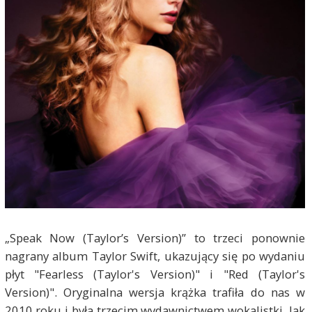
„Speak Now (Taylor’s Version)” to trzeci ponownie
nagrany album Taylor Swift, ukazujący się po wydaniu
płyt "Fearless (Taylor's Version)" i "Red (Taylor's
Version)". Oryginalna wersja krążka trafiła do nas w
2010 roku i była trzecim wydawnictwem wokalistki. Jak