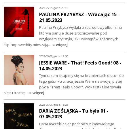
2023-05-15, godz. 20:11
PAULINA PRZYBYSZ - Wracając 15 -
21.05.2023
Paulina Przybysz wydała trzeci solowy album, na
którym panuje duże zróżnicowanie pod
względem stylistyki, jak i występów gościnnych.
Hip-hopowe bity mieszają…
» więcej
2023-05-08, godz. 17:30
JESSIE WARE - That! Feels Good! 08 -
14.05.2023
Tym razem skupimy się na brzmieniach disco - do
tego gatunku wraca Jessie Ware na swojej piątej
płycie "That! Feels Good!". Wokalistka kierowała
się tu trochę…
» więcej
2023-05-01, godz. 16:23
DARIA ZE ŚLĄSKA - Tu była 01 -
07.05.2023
Daria Ryczek-Zając pochodzi z katowickiego