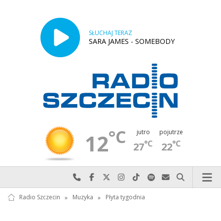
SŁUCHAJ TERAZ
SARA JAMES - SOMEBODY
°C
jutro
pojutrze
12
°C
°C
27
22
Najlepiej po prostu do nas zadzwoń
Odwiedź nas na Facebook-u
Odwiedź nas na X
Odwiedź nas na Instagram-ie
Odwiedź nas na TikTok-u
Szukaj nas na Spotify
Wyślij do nas w
Szukaj
Radio Szczecin
»
Muzyka
»
Płyta tygodnia