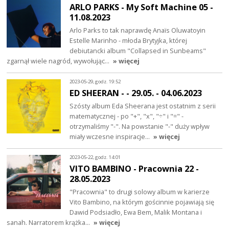
ARLO PARKS - My Soft Machine 05 -
11.08.2023
Arlo Parks to tak naprawdę Anaïs Oluwatoyin
Estelle Marinho - młoda Brytyjka, której
debiutancki album "Collapsed in Sunbeams"
zgarnął wiele nagród, wywołując…
» więcej
2023-05-29, godz. 19:52
ED SHEERAN - - 29.05. - 04.06.2023
Szósty album Eda Sheerana jest ostatnim z serii
matematycznej - po "+", "x", "÷" i "=" -
otrzymaliśmy "-". Na powstanie "-" duży wpływ
miały wczesne inspiracje…
» więcej
2023-05-22, godz. 14:01
VITO BAMBINO - Pracownia 22 -
28.05.2023
"Pracownia" to drugi solowy album w karierze
Vito Bambino, na którym gościnnie pojawiają się
Dawid Podsiadło, Ewa Bem, Malik Montana i
sanah. Narratorem krążka…
» więcej