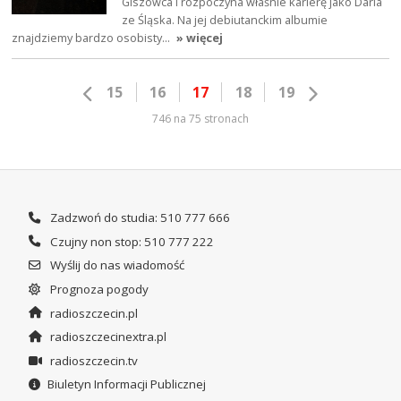
Giszowca i rozpoczyna właśnie karierę jako Daria
ze Śląska. Na jej debiutanckim albumie
znajdziemy bardzo osobisty…
» więcej
15
16
17
18
19
746 na 75 stronach
Zadzwoń do studia: 510 777 666
Czujny non stop: 510 777 222
Wyślij do nas wiadomość
Prognoza pogody
radioszczecin.pl
radioszczecinextra.pl
radioszczecin.tv
Biuletyn Informacji Publicznej