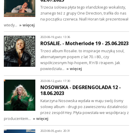
Trzecia solowa płyta tego irlandzkiego wokalisty,
znanego też z grupy One Direction, trafiła do nas
na początku czerwca. Niall Horan tak prezentował
wtedy…
» więcej
2023-06-19, godz. 13:36
ROSALIE. - Motherlode 19 - 25.06.2023
Trzeci album Rosalie. to inspiracje muzyką soul,
alternatywnym popem z lat 70. i 80., czy
współczesnym hip-hopem, R'n'B i trapem. Jak
powiedziała…
» więcej
2023-06-12, godz. 17:30
NOSOWSKA - DEGRENGOLADA 12 -
18.06.2023
Katarzyna Nosowska wydała w maju swój ósmy
solowy album - drugi po zawieszeniu działalności
przez zespół Hey. Płyta powstała we współpracy z
producentem…
» więcej
2023-06-05, godz. 20:31