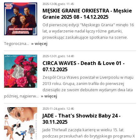
2025-12-08, godz. 11:45
MĘSKIE GRANIE ORKIESTRA - Męskie
Granie 2025 08 - 14.12.2025
Od pierwszej edycji "Męskiego Grania" minęło 16
lat, a wydarzenie nadal łączy różne gatunki,
prowokując zaskakujące spotkania na scenie.
Tegoroczna…
» więcej
2025-12-01, godz. 14:40
CIRCA WAVES - Death & Love 01 -
07.12.2025
Zespół Circa Waves powstał w Liverpoolu w maju
2013 roku. Grupa, zanim trafiła do pierwszej
dziesiątki ze swoim debiutem wydanym dwa lata
później, najpierw…
» więcej
2025-11-24, godz. 12:46
JADE - That's Showbiz Baby 24 -
30.11.2025
Jade Thirlwall zaczęła karierę w wieku 15. lat
podczas przesłuchań do brytyjskiego programu X