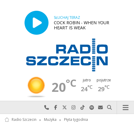
SŁUCHAJ TERAZ
COCK ROBIN - WHEN YOUR
HEART IS WEAK
°C
jutro
pojutrze
20
°C
°C
24
29
Najlepiej po prostu do nas zadzwoń
Odwiedź nas na Facebook-u
Odwiedź nas na X
Odwiedź nas na Instagram-ie
Odwiedź nas na TikTok-u
Szukaj nas na Spotify
Wyślij do nas w
Szukaj
Radio Szczecin
»
Muzyka
»
Płyta tygodnia