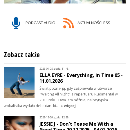
PODCAST AUDIO
AKTUALNOŚCI RSS
Zobacz także
2026-01-05, godz. 11:48
ELLA EYRE - Everything, in Time 05 -
11.01.2026
Świat poznał ją, gdy zaśpiewała w utworze
"Waiting All Night" z repertuaru Rudimental w
2013 roku. Dwa lata później na brytyjska
wokalistka wydała debiutancki…
» więcej
2025-12-29, godz. 12:58
JESSIE J - Don’t Tease Me With a
Good Time 29.12.2025 - 04.01.2026