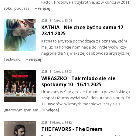
Factor. Próbowała trzykrotnie, aż w końcu w 2011
roku, podczas…
» więcej
2025-11-17, godz. 13:04
KATHIA - Nie chcę być tu sama 17 -
23.11.2025
Kathia to artystka pochodząca z Poznania, która
ma już na koncie nominację do Fryderyków, czy
nagrodę dla Największej osobowości artystycznej
festiwalu…
» więcej
2025-11-10, godz. 14:03
WIRASZKO - Tak młodo się nie
spotkamy 10 - 16.11.2025
Urodzony w Stargardzie frontman poznańskiego
zespołu Muchy wydał swój debiutancki album. To
11 utworów, w których moc słowa łączy się z
gitarowym graniem…
» więcej
2025-11-03, godz. 14:32
THE FAVORS - The Dream