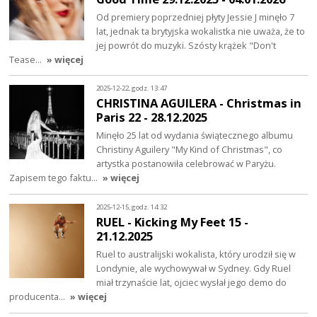
Od premiery poprzedniej płyty Jessie J minęło 7
lat, jednak ta brytyjska wokalistka nie uważa, że to
jej powrót do muzyki. Szósty krążek "Don't
Tease…
» więcej
2025-12-22, godz. 13:47
CHRISTINA AGUILERA - Christmas in
Paris 22 - 28.12.2025
Minęło 25 lat od wydania świątecznego albumu
Christiny Aguilery "My Kind of Christmas", co
artystka postanowiła celebrować w Paryżu.
Zapisem tego faktu…
» więcej
2025-12-15, godz. 14:32
RUEL - Kicking My Feet 15 -
21.12.2025
Ruel to australijski wokalista, który urodził się w
Londynie, ale wychowywał w Sydney. Gdy Ruel
miał trzynaście lat, ojciec wysłał jego demo do
producenta…
» więcej