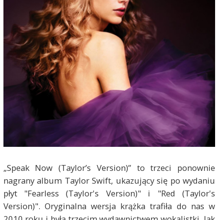
„Speak Now (Taylor’s Version)” to trzeci ponownie
nagrany album Taylor Swift, ukazujący się po wydaniu
płyt "Fearless (Taylor's Version)" i "Red (Taylor's
Version)". Oryginalna wersja krążka trafiła do nas w
2010 roku i była trzecim wydawnictwem wokalistki. Jak