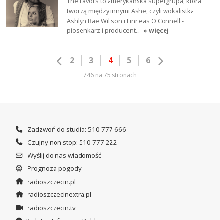
The Favors to amerykańska supergrupa, która
tworzą między innymi Ashe, czyli wokalistka
Ashlyn Rae Willson i Finneas O'Connell -
piosenkarz i producent…
» więcej
2
3
4
5
6
746 na 75 stronach
Zadzwoń do studia: 510 777 666
Czujny non stop: 510 777 222
Wyślij do nas wiadomość
Prognoza pogody
radioszczecin.pl
radioszczecinextra.pl
radioszczecin.tv