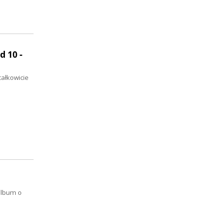
d 10 -
całkowicie
album o