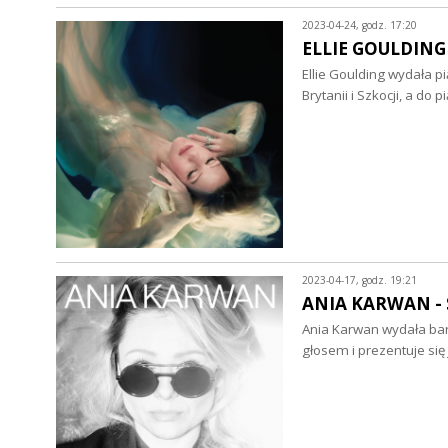
2023-04-24, godz. 17:20
ELLIE GOULDING 
Ellie Goulding wydała p
Brytanii i Szkocji, a do p
2023-04-17, godz. 19:21
ANIA KARWAN - S
Ania Karwan wydała bar
głosem i prezentuje si