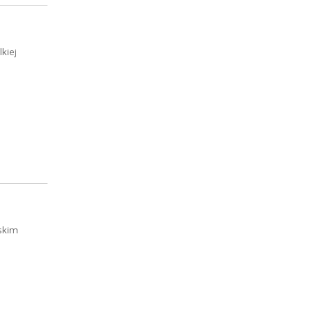
kiej
skim