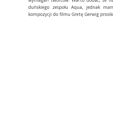
wymagań twórców. Warto dodać, że na p
duńskiego zespołu Aqua, jednak mam
kompozycji do filmu Gretę Gerwig prosił