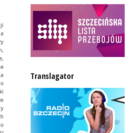
ji
 a
zy
h,
e,
pa
Translagator
ta
 o
ki
ie
ty
ch
do