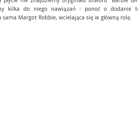
łycie nie znajdziemy oryginału utworu "Barbie Gir
y kilka do niego nawiązań - ponoć o dodanie t
a sama Margot Robbie, wcielająca się w główną rolę.