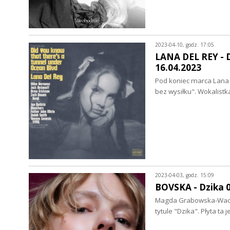
2023-04-10, godz. 17:05
LANA DEL REY - D
16.04.2023
Pod koniec marca Lana D
bez wysiłku". Wokalistka
2023-04-03, godz. 15:09
BOVSKA - Dzika 0
Magda Grabowska-Wacław
tytule "Dzika". Płyta t