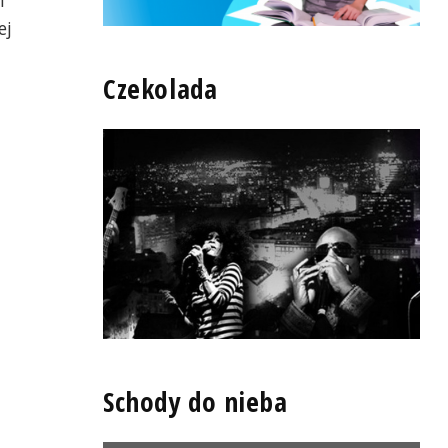
l"
ej
Czekolada
Schody do nieba