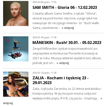
2023-02-06, godz. 17:05
SAM SMITH - Gloria 06 - 12.02.2023
Czwarty album Sama Smitha, o tytule "Gloria",
ukazał się pod koniec stycznia, a jego tytuł nie
nawiązuje do niczyjego imienia - to "duch walki
Sama, uwolnienie…
» więcej
2023-01-30, godz. 17:30
MÅNESKIN - Rush! 30.01. - 05.02.2023
Zespół Måneskin zyskał rozpoznawalność po
zwycięstwie w Konkursie Piosenki Eurowizji w
2021 w roku. Muzycy właśnie wydali trzeci album,
jednak jest on…
» więcej
2023-01-23, godz. 17:30
ZALIA - Kocham i tęsknię 23 -
29.01.2023
Zalia, czyli Julia Zarzecka, to 22-letnia wokalistka i
kompozytorka. W jej muzyce można usłyszeć
wpływy indie popu, R'n'B, czy jazzu - inspirują…
»
więcej