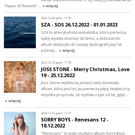
"Kayax XX Rework"…
» więcej
2022-12-26, godz. 17:30
SZA - SOS 26.12.2022 - 01.01.2023
SZA to amerykańska wokalistka, która pierwszą
epkę wydała dziesięć lat temu, a debiutancki
album dołączyła do swojej dyskografii pięć lat
później…
» więcej
2022-12-19, godz. 17:30
JOSS STONE - Merry Christmas, Love
19 - 25.12.2022
Joss Stone wydała tej jesieni swój dziewiąty
album, który jest też jej pierwszą płytą świąteczną.
Artystka przyznała, że myślała o tym od lat, gdyż…
» więcej
2022-12-12, godz. 17:27
SORRY BOYS - Renesans 12 -
18.12.2022
"Renesans" to piąty studyjny album Sorry Boys -