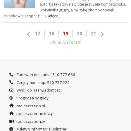
autorką tekstów na płycie jest Bela Komoszyńska,
wokalistka grupy, a muzykę skomponowali
członkowie zespołu:…
» więcej
17
18
19
20
21
746 na 75 stronach
Zadzwoń do studia: 510 777 666
Czujny non stop: 510 777 222
Wyślij do nas wiadomość
Prognoza pogody
radioszczecin.pl
radioszczecinextra.pl
radioszczecin.tv
Biuletyn Informacji Publicznej