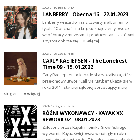
2023-01-16, godz. 17:19
LANBERRY - Obecna 16 - 22.01.2023
Lanberry wraca do nas z czwartym albumem o
tytule "Obecna" - na krążku znajdziemy owoce
współpracy z muzykami i producentami, z którymi
artystka dobrze się…
» więcej
2023-01-09, godz. 14:55
CARLY RAE JEPSEN - The Loneliest
Time 09 - 15. 01.2022
Carly Rae Jepsen to kanadyjska wokalistka, której
przełomowy utwór "Call Me Maybe" ukazał się w
roku 2011 i stał się najlepiej sprzedającym się
singlem…
» więcej
2023-01-02, godz. 18:38
RÓŻNI WYKONAWCY - KAYAX XX
REWORK 02 - 08.01.2023
Założona przez Kayah i Tomika Grewińskiego
wytwórnia Kayax świętowała w ubiegłym roku
swoje dwudziestolecie. Z tej okazji powstała akcja