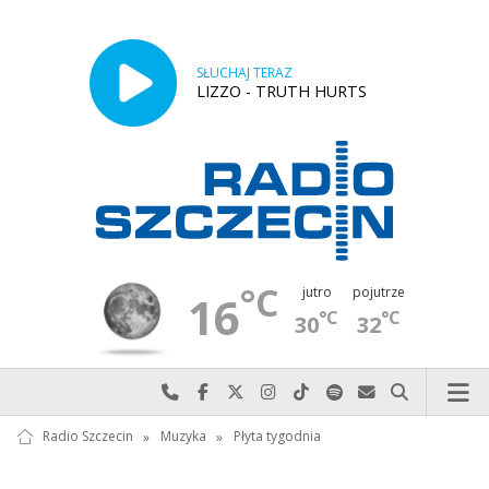
SŁUCHAJ TERAZ
LIZZO - TRUTH HURTS
°C
jutro
pojutrze
16
°C
°C
30
32
Najlepiej po prostu do nas zadzwoń
Odwiedź nas na Facebook-u
Odwiedź nas na X
Odwiedź nas na Instagram-ie
Odwiedź nas na TikTok-u
Szukaj nas na Spotify
Wyślij do nas w
Szukaj
Radio Szczecin
»
Muzyka
»
Płyta tygodnia