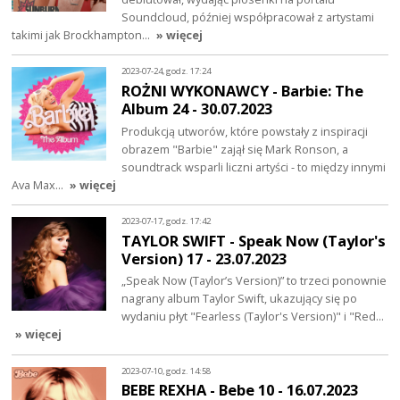
Soundcloud, później współpracował z artystami
takimi jak Brockhampton…
» więcej
2023-07-24, godz. 17:24
ROŻNI WYKONAWCY - Barbie: The
Album 24 - 30.07.2023
Produkcją utworów, które powstały z inspiracji
obrazem "Barbie" zajął się Mark Ronson, a
soundtrack wsparli liczni artyści - to między innymi
Ava Max…
» więcej
2023-07-17, godz. 17:42
TAYLOR SWIFT - Speak Now (Taylor's
Version) 17 - 23.07.2023
„Speak Now (Taylor’s Version)” to trzeci ponownie
nagrany album Taylor Swift, ukazujący się po
wydaniu płyt "Fearless (Taylor's Version)" i "Red…
» więcej
2023-07-10, godz. 14:58
BEBE REXHA - Bebe 10 - 16.07.2023