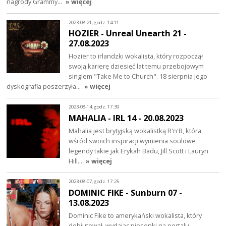
nagrody Grammy…
» więcej
2023-08-21, godz. 14:11
HOZIER - Unreal Unearth 21 -
27.08.2023
Hozier to irlandzki wokalista, który rozpoczął
swoją karierę dziesięć lat temu przebojowym
singlem "Take Me to Church". 18 sierpnia jego
dyskografia poszerzyła…
» więcej
2023-08-14, godz. 17:39
MAHALIA - IRL 14 - 20.08.2023
Mahalia jest brytyjską wokalistką R'n'B, która
wśród swoich inspiracji wymienia soulowe
legendy takie jak Erykah Badu, Jill Scott i Lauryn
Hill…
» więcej
2023-08-07, godz. 17:25
DOMINIC FIKE - Sunburn 07 -
13.08.2023
Dominic Fike to amerykański wokalista, który
debiutował, wydając piosenki na portalu