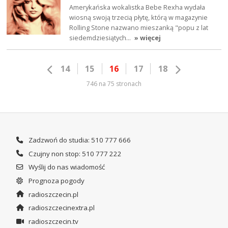
Amerykańska wokalistka Bebe Rexha wydała
wiosną swoją trzecią płytę, którą w magazynie
Rolling Stone nazwano mieszanką "popu z lat
siedemdziesiątych…
» więcej
14
15
16
17
18
746 na 75 stronach
Zadzwoń do studia: 510 777 666
Czujny non stop: 510 777 222
Wyślij do nas wiadomość
Prognoza pogody
radioszczecin.pl
radioszczecinextra.pl
radioszczecin.tv