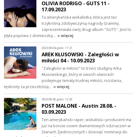
OLIVIA RODRIGO - GUTS 11 -
17.09.2023
Ta amerykańska wokalistka, która jest też
trzykrotną zdobywczynią nagrody Grammy,
zaprezentowała swój drugi album "GUTS". Jest to
płyta popowa z domieszką…
» więcej
2023-09-04, godz. 17:21
AREK KŁUSOWSKI - Zaległości w
miłości 04 - 10.09.2023
"Zaległości w miłości" to trzeci studyjny Arka
Kłusowskiego, który w swoich utworach
podejmuje tematy trudnej miłości, rozstania,
tęsknoty za przeszłością…
» więcej
2023-08-28, godz. 12:26
POST MALONE - Austin 28.08. -
03.09.2023
Ten amerykański raper, wokalista i producent ma
już na koncie osiem diamentowych odznaczeń w
Stanach Zjednoczonych i dziesięć nominacji do