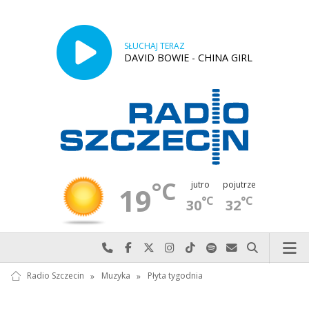
SŁUCHAJ TERAZ
DAVID BOWIE - CHINA GIRL
°C
jutro
pojutrze
19
°C
°C
30
32
Najlepiej po prostu do nas zadzwoń
Odwiedź nas na Facebook-u
Odwiedź nas na X
Odwiedź nas na Instagram-ie
Odwiedź nas na TikTok-u
Szukaj nas na Spotify
Wyślij do nas w
Szukaj
Radio Szczecin
»
Muzyka
»
Płyta tygodnia