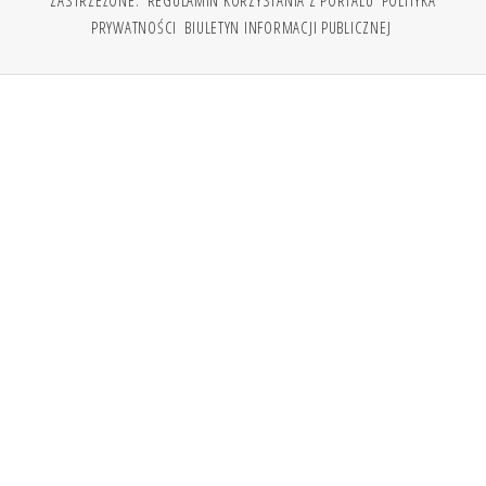
ZASTRZEŻONE.
REGULAMIN KORZYSTANIA Z PORTALU
POLITYKA
PRYWATNOŚCI
BIULETYN INFORMACJI PUBLICZNEJ