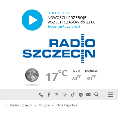
SŁUCHAJ TERAZ
NOWOŚCI I PRZEBOJE
WSZECH CZASÓW do 22:00
Sebastian Roszkowski
°C
jutro
pojutrze
17
°C
°C
24
30
Najlepiej po prostu do nas zadzwoń
Odwiedź nas na Facebook-u
Odwiedź nas na X
Odwiedź nas na Instagram-ie
Odwiedź nas na TikTok-u
Szukaj nas na Spotify
Wyślij do nas w
Szukaj
Radio Szczecin
»
Muzyka
»
Płyta tygodnia