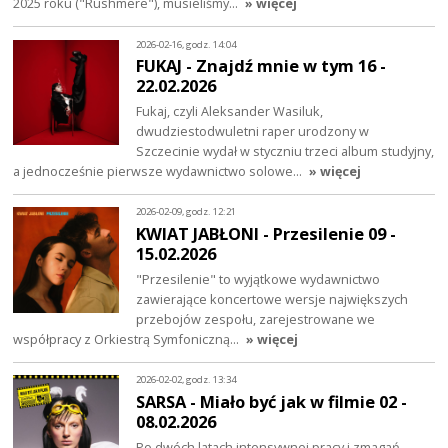
2025 roku ("Rushmere"), musieliśmy…
» więcej
2026-02-16, godz. 14:04
FUKAJ - Znajdź mnie w tym 16 -
22.02.2026
Fukaj, czyli Aleksander Wasiluk,
dwudziestodwuletni raper urodzony w
Szczecinie wydał w styczniu trzeci album studyjny,
a jednocześnie pierwsze wydawnictwo solowe…
» więcej
2026-02-09, godz. 12:21
KWIAT JABŁONI - Przesilenie 09 -
15.02.2026
"Przesilenie" to wyjątkowe wydawnictwo
zawierające koncertowe wersje największych
przebojów zespołu, zarejestrowane we
współpracy z Orkiestrą Symfoniczną…
» więcej
2026-02-02, godz. 13:34
SARSA - Miało być jak w filmie 02 -
08.02.2026
Po dwóch latach intensywnej pracy i zmagań