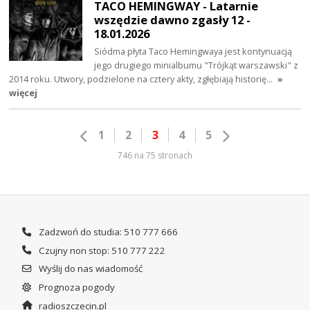
TACO HEMINGWAY - Latarnie
wszędzie dawno zgasły 12 -
18.01.2026
Siódma płyta Taco Hemingwaya jest kontynuacją
jego drugiego minialbumu "Trójkąt warszawski" z
2014 roku. Utwory, podzielone na cztery akty, zgłębiają historię…
»
więcej
1
2
3
4
5
746 na 75 stronach
Zadzwoń do studia: 510 777 666
Czujny non stop: 510 777 222
Wyślij do nas wiadomość
Prognoza pogody
radioszczecin.pl