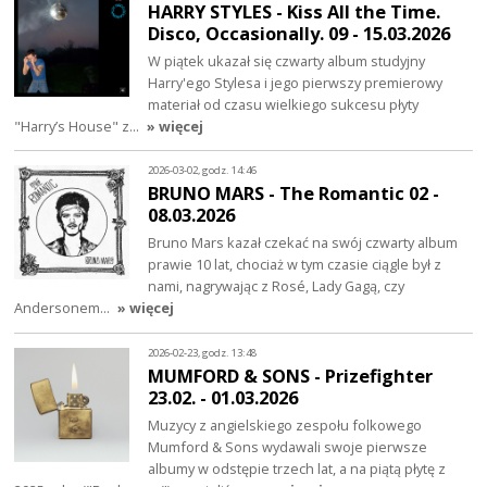
HARRY STYLES - Kiss All the Time.
Disco, Occasionally. 09 - 15.03.2026
W piątek ukazał się czwarty album studyjny
Harry'ego Stylesa i jego pierwszy premierowy
materiał od czasu wielkiego sukcesu płyty
"Harry’s House" z…
» więcej
2026-03-02, godz. 14:46
BRUNO MARS - The Romantic 02 -
08.03.2026
Bruno Mars kazał czekać na swój czwarty album
prawie 10 lat, chociaż w tym czasie ciągle był z
nami, nagrywając z Rosé, Lady Gagą, czy
Andersonem…
» więcej
2026-02-23, godz. 13:48
MUMFORD & SONS - Prizefighter
23.02. - 01.03.2026
Muzycy z angielskiego zespołu folkowego
Mumford & Sons wydawali swoje pierwsze
albumy w odstępie trzech lat, a na piątą płytę z