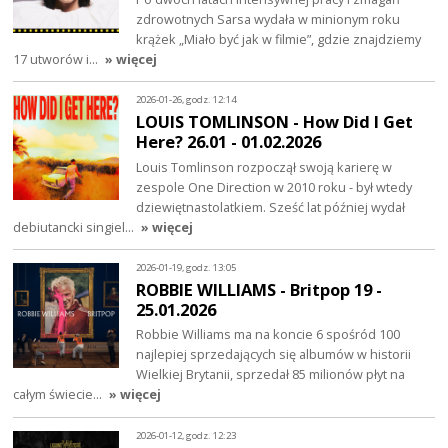
zdrowotnych Sarsa wydała w minionym roku
krążek „Miało być jak w filmie”, gdzie znajdziemy
17 utworów i…
» więcej
2026-01-26, godz. 12:14
LOUIS TOMLINSON - How Did I Get
Here? 26.01 - 01.02.2026
Louis Tomlinson rozpoczął swoją karierę w
zespole One Direction w 2010 roku - był wtedy
dziewiętnastolatkiem. Sześć lat później wydał
debiutancki singiel…
» więcej
2026-01-19, godz. 13:05
ROBBIE WILLIAMS - Britpop 19 -
25.01.2026
Robbie Williams ma na koncie 6 spośród 100
najlepiej sprzedających się albumów w historii
Wielkiej Brytanii, sprzedał 85 milionów płyt na
całym świecie…
» więcej
2026-01-12, godz. 12:23