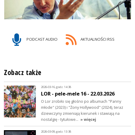
PODCAST AUDIO
AKTUALNOŚCI RSS
Zobacz także
2026-03-16, godz. 14:38
LOR - pele-mele 16 - 22.03.2026
O Lor zrobiło się głośno po albumach "Panny
młode" (2023) i "Żony Hollywood" (2024), teraz
dziewczyny zmieniają kierunek i stawiają na
nostalgię - tytułowe…
» więcej
2026-03-09, godz. 13:38