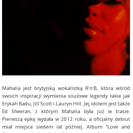
Mahalia jest brytyjską wokalistką R'n'B, która wśród
swoich inspiracji wymienia soulowe legendy takie jak
Erykah Badu, Jill Scott i Lauryn Hill. Jej idolem jest także
Ed Sheeran, z którym Mahalia była już w trasie.
Pierwszą epkę wydała w 2012 roku, a oficjalny debiut
miał miejsce siedem lat później. Album "Love and