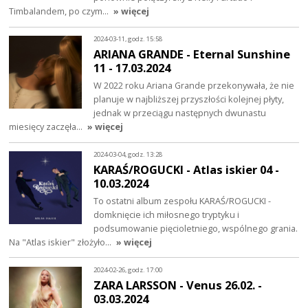
Timbalandem, po czym…
» więcej
2024-03-11, godz. 15:58
ARIANA GRANDE - Eternal Sunshine
11 - 17.03.2024
W 2022 roku Ariana Grande przekonywała, że nie
planuje w najbliższej przyszłości kolejnej płyty,
jednak w przeciągu następnych dwunastu
miesięcy zaczęła…
» więcej
2024-03-04, godz. 13:28
KARAŚ/ROGUCKI - Atlas iskier 04 -
10.03.2024
To ostatni album zespołu KARAŚ/ROGUCKI -
domknięcie ich miłosnego tryptyku i
podsumowanie pięcioletniego, wspólnego grania.
Na "Atlas iskier" złożyło…
» więcej
2024-02-26, godz. 17:00
ZARA LARSSON - Venus 26.02. -
03.03.2024