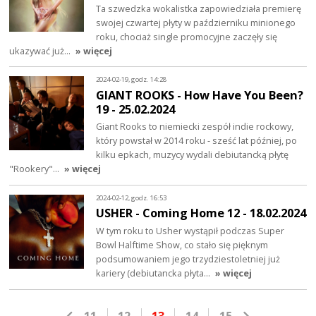
Ta szwedzka wokalistka zapowiedziała premierę
swojej czwartej płyty w październiku minionego
roku, chociaż single promocyjne zaczęły się
ukazywać już…
» więcej
2024-02-19, godz. 14:28
GIANT ROOKS - How Have You Been?
19 - 25.02.2024
Giant Rooks to niemiecki zespół indie rockowy,
który powstał w 2014 roku - sześć lat później, po
kilku epkach, muzycy wydali debiutancką płytę
"Rookery"…
» więcej
2024-02-12, godz. 16:53
USHER - Coming Home 12 - 18.02.2024
W tym roku to Usher wystąpił podczas Super
Bowl Halftime Show, co stało się pięknym
podsumowaniem jego trzydziestoletniej już
kariery (debiutancka płyta…
» więcej
11
12
13
14
15