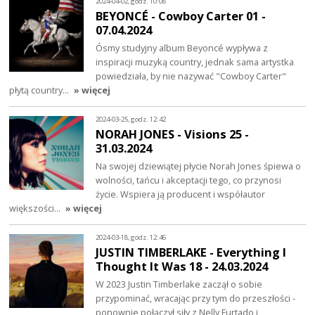
2024-04-02, godz. 10:08
BEYONCÉ - Cowboy Carter 01 -
07.04.2024
Ósmy studyjny album Beyoncé wypływa z
inspiracji muzyką country, jednak sama artystka
powiedziała, by nie nazywać "Cowboy Carter"
płytą country…
» więcej
2024-03-25, godz. 12:42
NORAH JONES - Visions 25 -
31.03.2024
Na swojej dziewiątej płycie Norah Jones śpiewa o
wolności, tańcu i akceptacji tego, co przynosi
życie. Wspiera ją producent i współautor
większości…
» więcej
2024-03-18, godz. 12:46
JUSTIN TIMBERLAKE - Everything I
Thought It Was 18 - 24.03.2024
W 2023 Justin Timberlake zaczął o sobie
przypominać, wracając przy tym do przeszłości -
ponownie połączył siły z Nelly Furtado i