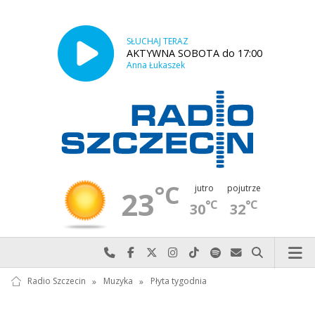
SŁUCHAJ TERAZ
AKTYWNA SOBOTA do 17:00
Anna Łukaszek
°C
jutro
pojutrze
23
°C
°C
30
32
Najlepiej po prostu do nas zadzwoń
Odwiedź nas na Facebook-u
Odwiedź nas na X
Odwiedź nas na Instagram-ie
Odwiedź nas na TikTok-u
Szukaj nas na Spotify
Wyślij do nas w
Szukaj
Radio Szczecin
»
Muzyka
»
Płyta tygodnia