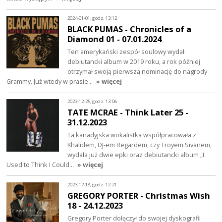
2024-01-01, godz. 13:12
BLACK PUMAS - Chronicles of a
Diamond 01 - 07.01.2024
Ten amerykański zespół soulowy wydał
debiutancki album w 2019 roku, a rok później
otrzymał swoją pierwszą nominację do nagrody
Grammy. Już wtedy w prasie…
» więcej
2023-12-25, godz. 13:06
TATE MCRAE - Think Later 25 -
31.12.2023
Ta kanadyjska wokalistka współpracowała z
Khalidem, DJ-em Regardem, czy Troyem Sivanem,
wydała już dwie epki oraz debiutancki album „I
Used to Think I Could…
» więcej
2023-12-18, godz. 12:21
GREGORY PORTER - Christmas Wish
18 - 24.12.2023
Gregory Porter dołączył do swojej dyskografii