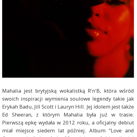
Mahalia jest brytyjską wokalistką R'n'B, która wśród
swoich inspiracji wymienia soulowe legendy takie jak
Erykah Badu, Jill Scott i Lauryn Hill. Jej idolem jest także
Ed Sheeran, z którym Mahalia była już w trasie.
Pierwszą epkę wydała w 2012 roku, a oficjalny debiut
miał miejsce siedem lat później. Album "Love and