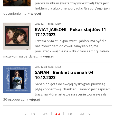
pierwszy album świąteczny (wreszcie!). Płyta jest
hołdem dla ulubionej pory roku Gregory’ego, jak i
docenieniem…
» więcej
2023-12-11, godz. 13:50
KWIAT JABŁONI - Pokaz slajdów 11 -
17.12.2023
Trzecia płyta studyjna Kwiatu Jabłoni ma być dla
nas "powodem do chwili zamyślenia", ma
poruszać - właśnie na wzbudzaniu emocji zależy
muzykom najbardziej…
» więcej
2023-12-04, godz. 13:43
SANAH - Bankiet u sanah 04 -
10.12.2023
Sanah dołącza do swojej dyskografii pierwszą
płytę koncertową. "Bankiet u sanah" jest zapisem
trasy, na której artystce na scenie towarzyszyła
50-osobowa…
» więcej
12
13
14
15
16