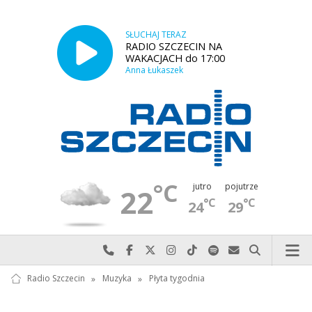
SŁUCHAJ TERAZ
RADIO SZCZECIN NA
WAKACJACH do 17:00
Anna Łukaszek
°C
jutro
pojutrze
22
°C
°C
24
29
Najlepiej po prostu do nas zadzwoń
Odwiedź nas na Facebook-u
Odwiedź nas na X
Odwiedź nas na Instagram-ie
Odwiedź nas na TikTok-u
Szukaj nas na Spotify
Wyślij do nas w
Szukaj
Radio Szczecin
»
Muzyka
»
Płyta tygodnia