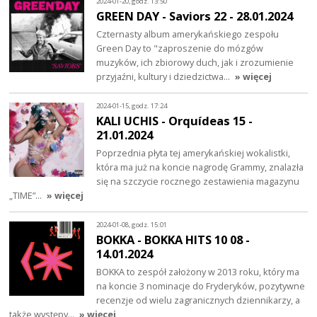
2024-01-20, godz. 13:50
GREEN DAY - Saviors 22 - 28.01.2024
Czternasty album amerykańskiego zespołu
Green Day to "zaproszenie do mózgów
muzyków, ich zbiorowy duch, jak i zrozumienie
przyjaźni, kultury i dziedzictwa…
» więcej
2024-01-15, godz. 17:24
KALI UCHIS - Orquídeas 15 -
21.01.2024
Poprzednia płyta tej amerykańskiej wokalistki,
która ma już na koncie nagrodę Grammy, znalazła
się na szczycie rocznego zestawienia magazynu
„TIME”…
» więcej
2024-01-08, godz. 15:01
BOKKA - BOKKA HITS 10 08 -
14.01.2024
BOKKA to zespół założony w 2013 roku, który ma
na koncie 3 nominacje do Fryderyków, pozytywne
recenzje od wielu zagranicznych dziennikarzy, a
także występy…
» więcej