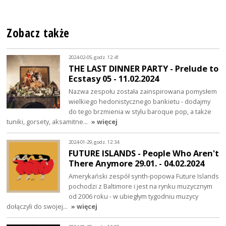
Zobacz także
2024-02-05, godz. 12:41
THE LAST DINNER PARTY - Prelude to
Ecstasy 05 - 11.02.2024
Nazwa zespołu została zainspirowana pomysłem
wielkiego hedonistycznego bankietu - dodajmy
do tego brzmienia w stylu baroque pop, a także
tuniki, gorsety, aksamitne…
» więcej
2024-01-29, godz. 12:34
FUTURE ISLANDS - People Who Aren't
There Anymore 29.01. - 04.02.2024
Amerykański zespół synth-popowa Future Islands
pochodzi z Baltimore i jest na rynku muzycznym
od 2006 roku - w ubiegłym tygodniu muzycy
dołączyli do swojej…
» więcej