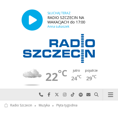
SŁUCHAJ TERAZ
RADIO SZCZECIN NA
WAKACJACH do 17:00
Anna Łukaszek
°C
jutro
pojutrze
22
°C
°C
24
29
Najlepiej po prostu do nas zadzwoń
Odwiedź nas na Facebook-u
Odwiedź nas na X
Odwiedź nas na Instagram-ie
Odwiedź nas na TikTok-u
Szukaj nas na Spotify
Wyślij do nas w
Szukaj
Radio Szczecin
»
Muzyka
»
Płyta tygodnia