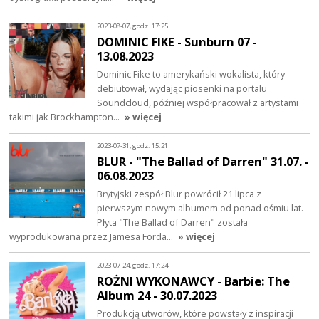
2023-08-07, godz. 17:25
DOMINIC FIKE - Sunburn 07 -
13.08.2023
Dominic Fike to amerykański wokalista, który
debiutował, wydając piosenki na portalu
Soundcloud, później współpracował z artystami
takimi jak Brockhampton…
» więcej
2023-07-31, godz. 15:21
BLUR - "The Ballad of Darren" 31.07. -
06.08.2023
Brytyjski zespół Blur powrócił 21 lipca z
pierwszym nowym albumem od ponad ośmiu lat.
Płyta "The Ballad of Darren" została
wyprodukowana przez Jamesa Forda…
» więcej
2023-07-24, godz. 17:24
ROŻNI WYKONAWCY - Barbie: The
Album 24 - 30.07.2023
Produkcją utworów, które powstały z inspiracji