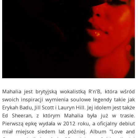
Mahalia jest brytyjską wokalistką R'n'B, która wśród
swoich inspiracji wymienia soulowe legendy takie jak
Erykah Badu, Jill Scott i Lauryn Hill. Jej idolem jest także
Ed Sheeran, z którym Mahalia była już w trasie.
Pierwszą epkę wydała w 2012 roku, a oficjalny debiut
miał miejsce siedem lat później. Album "Love and