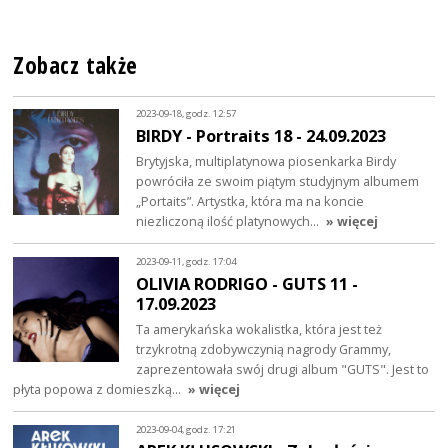
Zobacz także
2023-09-18, godz. 12:57
BIRDY - Portraits 18 - 24.09.2023
Brytyjska, multiplatynowa piosenkarka Birdy
powróciła ze swoim piątym studyjnym albumem
„Portaits”. Artystka, która ma na koncie
niezliczoną ilość platynowych…
» więcej
2023-09-11, godz. 17:04
OLIVIA RODRIGO - GUTS 11 -
17.09.2023
Ta amerykańska wokalistka, która jest też
trzykrotną zdobywczynią nagrody Grammy,
zaprezentowała swój drugi album "GUTS". Jest to
płyta popowa z domieszką…
» więcej
2023-09-04, godz. 17:21