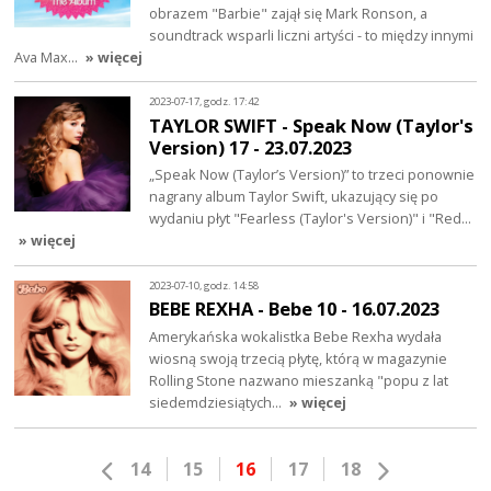
obrazem "Barbie" zajął się Mark Ronson, a
soundtrack wsparli liczni artyści - to między innymi
Ava Max…
» więcej
2023-07-17, godz. 17:42
TAYLOR SWIFT - Speak Now (Taylor's
Version) 17 - 23.07.2023
„Speak Now (Taylor’s Version)” to trzeci ponownie
nagrany album Taylor Swift, ukazujący się po
wydaniu płyt "Fearless (Taylor's Version)" i "Red…
» więcej
2023-07-10, godz. 14:58
BEBE REXHA - Bebe 10 - 16.07.2023
Amerykańska wokalistka Bebe Rexha wydała
wiosną swoją trzecią płytę, którą w magazynie
Rolling Stone nazwano mieszanką "popu z lat
siedemdziesiątych…
» więcej
14
15
16
17
18