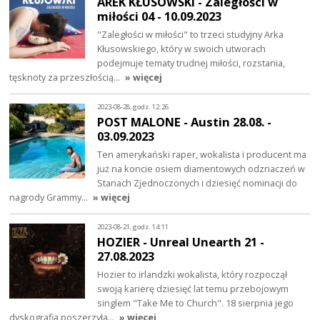
AREK KŁUSOWSKI - Zaległości w
miłości 04 - 10.09.2023
"Zaległości w miłości" to trzeci studyjny Arka
Kłusowskiego, który w swoich utworach
podejmuje tematy trudnej miłości, rozstania,
tęsknoty za przeszłością…
» więcej
2023-08-28, godz. 12:26
POST MALONE - Austin 28.08. -
03.09.2023
Ten amerykański raper, wokalista i producent ma
już na koncie osiem diamentowych odznaczeń w
Stanach Zjednoczonych i dziesięć nominacji do
nagrody Grammy…
» więcej
2023-08-21, godz. 14:11
HOZIER - Unreal Unearth 21 -
27.08.2023
Hozier to irlandzki wokalista, który rozpoczął
swoją karierę dziesięć lat temu przebojowym
singlem "Take Me to Church". 18 sierpnia jego
dyskografia poszerzyła…
» więcej