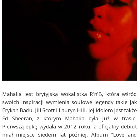
Mahalia jest brytyjską wokalistką R'n'B, która wśród
swoich inspiracji wymienia soulowe legendy takie jak
Erykah Badu, Jill Scott i Lauryn Hill. Jej idolem jest także
Ed Sheeran, z którym Mahalia była już w trasie.
Pierwszą epkę wydała w 2012 roku, a oficjalny debiut
miał miejsce siedem lat później. Album "Love and