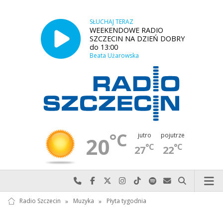
SŁUCHAJ TERAZ
WEEKENDOWE RADIO
SZCZECIN NA DZIEŃ DOBRY
do 13:00
Beata Użarowska
°C
jutro
pojutrze
20
°C
°C
27
22
Najlepiej po prostu do nas zadzwoń
Odwiedź nas na Facebook-u
Odwiedź nas na X
Odwiedź nas na Instagram-ie
Odwiedź nas na TikTok-u
Szukaj nas na Spotify
Wyślij do nas w
Szukaj
Radio Szczecin
»
Muzyka
»
Płyta tygodnia