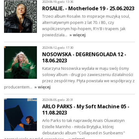
2023-06-19, godz. 13:36
ROSALIE. - Motherlode 19 - 25.06.2023
Trzeci album Rosalie. to inspiracje muzyką soul,
alternatywnym popem z lat 70. i 80., czy
współczesnym hip-hopem, R'n'B i trapem. Jak
powiedziała…
» więcej
2023-06-12, godz. 17:30
NOSOWSKA - DEGRENGOLADA 12 -
18.06.2023
Katarzyna Nosowska wydała w maju swój ósmy
solowy album - drugi po zawieszeniu działalności
przez zespół Hey. Płyta powstała we współpracy z
producentem…
» więcej
2023-06-05, godz. 20:31
ARLO PARKS - My Soft Machine 05 -
11.08.2023
Arlo Parks to tak naprawdę Anaïs Oluwatoyin
Estelle Marinho - młoda Brytyjka, której
debiutancki album "Collapsed in Sunbeams"