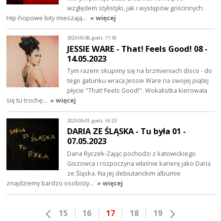
względem stylistyki, jak i występów gościnnych.
Hip-hopowe bity mieszają…
» więcej
2023-05-08, godz. 17:30
JESSIE WARE - That! Feels Good! 08 -
14.05.2023
Tym razem skupimy się na brzmieniach disco - do
tego gatunku wraca Jessie Ware na swojej piątej
płycie "That! Feels Good!". Wokalistka kierowała
się tu trochę…
» więcej
2023-05-01, godz. 16:23
DARIA ZE ŚLĄSKA - Tu była 01 -
07.05.2023
Daria Ryczek-Zając pochodzi z katowickiego
Giszowca i rozpoczyna właśnie karierę jako Daria
ze Śląska. Na jej debiutanckim albumie
znajdziemy bardzo osobisty…
» więcej
15
16
17
18
19