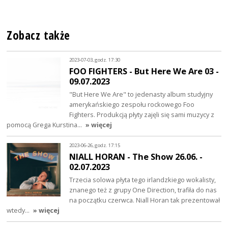
Zobacz także
2023-07-03, godz. 17:30
FOO FIGHTERS - But Here We Are 03 -
09.07.2023
"But Here We Are" to jedenasty album studyjny
amerykańskiego zespołu rockowego Foo
Fighters. Produkcją płyty zajęli się sami muzycy z
pomocą Grega Kurstina…
» więcej
2023-06-26, godz. 17:15
NIALL HORAN - The Show 26.06. -
02.07.2023
Trzecia solowa płyta tego irlandzkiego wokalisty,
znanego też z grupy One Direction, trafiła do nas
na początku czerwca. Niall Horan tak prezentował
wtedy…
» więcej