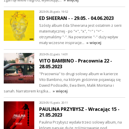
zgarnął wiele nagród, wywołując…
» więcej
2023-05-29, godz. 19:52
ED SHEERAN - - 29.05. - 04.06.2023
Szósty album Eda Sheerana jest ostatnim z serii
matematycznej - po "+", "x", "÷" i "=" -
otrzymaliśmy "-". Na powstanie "-" duży wpływ
miały wczesne inspiracje…
» więcej
2023-05-22, godz. 14:01
VITO BAMBINO - Pracownia 22 -
28.05.2023
"Pracownia" to drugi solowy album w karierze
Vito Bambino, na którym gościnnie pojawiają się
Dawid Podsiadło, Ewa Bem, Malik Montana i
sanah. Narratorem krążka…
» więcej
2023-05-15, godz. 20:11
PAULINA PRZYBYSZ - Wracając 15 -
21.05.2023
Paulina Przybysz wydała trzeci solowy album, na
którym panuje duże zróżnicowanie pod