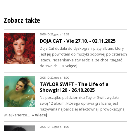
Zobacz także
2025-10-27, godz. 12:32
DOJA CAT - Vie 27.10. - 02.11.2025
Doja Cat dodała do dyskografii piąty album, który
jest jej powrotem do muzyki popowej po czterech
latach. Piosenkarka stwierdziła, że chce "sięgać
do swoich…
» więcej
2025-10-20, godz. 11:00
TAYLOR SWIFT - The Life of a
Showgirl 20 - 26.10.2025
Na początku października Taylor Swift wydała
swój 12 album, którego oprawa graficzna jest
nazywana najbardziej efektowną i prowokacyjną
w jej karierze…
» więcej
2025-10-13, godz. 11:06