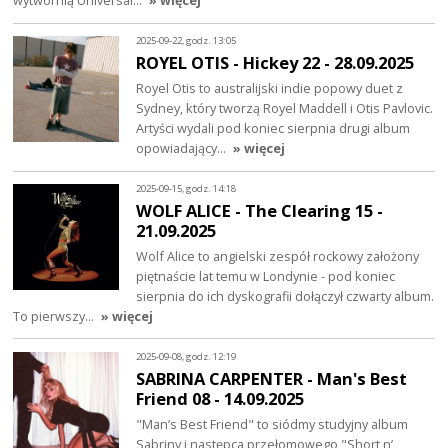
wytwórnią Universal…
» więcej
2025-09-22, godz. 13:05
ROYEL OTIS - Hickey 22 - 28.09.2025
Royel Otis to australijski indie popowy duet z
Sydney, który tworzą Royel Maddell i Otis Pavlovic.
Artyści wydali pod koniec sierpnia drugi album
opowiadający…
» więcej
2025-09-15, godz. 14:18
WOLF ALICE - The Clearing 15 -
21.09.2025
Wolf Alice to angielski zespół rockowy założony
piętnaście lat temu w Londynie - pod koniec
sierpnia do ich dyskografii dołączył czwarty album.
To pierwszy…
» więcej
2025-09-08, godz. 12:19
SABRINA CARPENTER - Man's Best
Friend 08 - 14.09.2025
"Man’s Best Friend" to siódmy studyjny album
Sabriny i następca przełomowego "Short n’