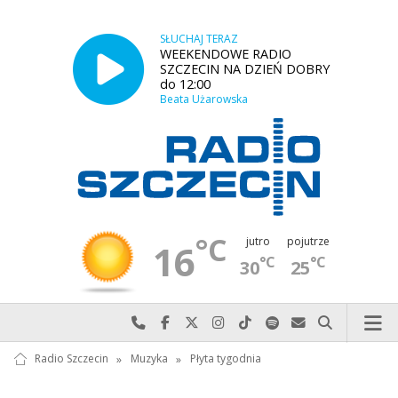
SŁUCHAJ TERAZ
WEEKENDOWE RADIO
SZCZECIN NA DZIEŃ DOBRY
do 12:00
Beata Użarowska
°C
jutro
pojutrze
16
°C
°C
30
25
Najlepiej po prostu do nas zadzwoń
Odwiedź nas na Facebook-u
Odwiedź nas na X
Odwiedź nas na Instagram-ie
Odwiedź nas na TikTok-u
Szukaj nas na Spotify
Wyślij do nas w
Szukaj
Radio Szczecin
»
Muzyka
»
Płyta tygodnia