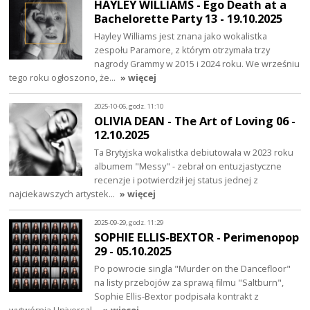
HAYLEY WILLIAMS - Ego Death at a
Bachelorette Party 13 - 19.10.2025
Hayley Williams jest znana jako wokalistka
zespołu Paramore, z którym otrzymała trzy
nagrody Grammy w 2015 i 2024 roku. We wrześniu
tego roku ogłoszono, że…
» więcej
2025-10-06, godz. 11:10
OLIVIA DEAN - The Art of Loving 06 -
12.10.2025
Ta Brytyjska wokalistka debiutowała w 2023 roku
albumem "Messy" - zebrał on entuzjastyczne
recenzje i potwierdził jej status jednej z
najciekawszych artystek…
» więcej
2025-09-29, godz. 11:29
SOPHIE ELLIS-BEXTOR - Perimenopop
29 - 05.10.2025
Po powrocie singla "Murder on the Dancefloor"
na listy przebojów za sprawą filmu "Saltburn",
Sophie Ellis-Bextor podpisała kontrakt z