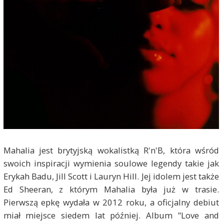
Mahalia jest brytyjską wokalistką R'n'B, która wśród
swoich inspiracji wymienia soulowe legendy takie jak
Erykah Badu, Jill Scott i Lauryn Hill. Jej idolem jest także
Ed Sheeran, z którym Mahalia była już w trasie.
Pierwszą epkę wydała w 2012 roku, a oficjalny debiut
miał miejsce siedem lat później. Album "Love and