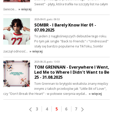
Sweet" - płyty, która trafiła na szczyty list na całym
świecie…
» więcej
2025-09-01, godz. 09:53
SOMBR - I Barely Know Her 01 -
07.09.2025
To jeden z najgłośniejszych debiutów tego roku.
Po tym jak single "Back to Friends" i "Undressed"
stały się bardzo popularne na TikToku, Sombr
zaczął odnosić…
» więcej
2025-08-25, godz. 13:03
TOM GRENNAN - Everywhere I Went,
Led Me to Where I Didn't Want to Be
25 - 31.08.2025
Tom Grennan to brytyjski wokalista znany między
innymi z takich przebojów jak "Little Bit of Love",
czy "Don't Break the Heart" - w połowie sierpnia wydał…
» więcej
3
4
5
6
7