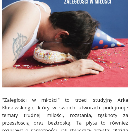
"Zaległości w miłości" to trzeci studyjny Arka
Kłusowskiego, który w swoich utworach podejmuje
tematy trudnej miłości, rozstania, tęsknoty za
przeszłością oraz beztroską. Ta płyta to również
rozprawa o samotności, jak stwierdził artysta: "Każda