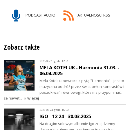
PODCAST AUDIO
AKTUALNOŚCI RSS
Zobacz także
2025-03-31, godz. 12:51
MELA KOTELUK - Harmonia 31.03. -
06.04.2025
Mela Koteluk powraca z płytą "Harmonia" - jest to
muzyczna podróż przez świat pełen kontrastów i
poszukiwań równowagi, która ma przypominać,
że nawet…
» więcej
2025-03-24, godz. 16:50
IGO - 12 24 - 30.03.2025
Na drugim solowym albumie Igo znajdziemy
dwanaście utworów, trzy impresje oraz trzy