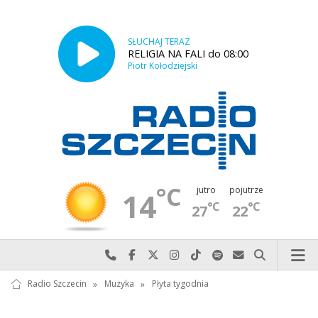
SŁUCHAJ TERAZ
RELIGIA NA FALI do 08:00
Piotr Kołodziejski
°C
jutro
pojutrze
14
°C
°C
27
22
Najlepiej po prostu do nas zadzwoń
Odwiedź nas na Facebook-u
Odwiedź nas na X
Odwiedź nas na Instagram-ie
Odwiedź nas na TikTok-u
Szukaj nas na Spotify
Wyślij do nas w
Szukaj
Radio Szczecin
»
Muzyka
»
Płyta tygodnia