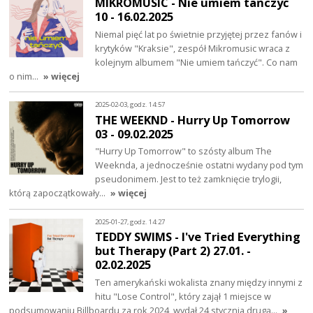
MIKROMUSIC - Nie umiem tańczyć
10 - 16.02.2025
Niemal pięć lat po świetnie przyjętej przez fanów i
krytyków "Kraksie", zespół Mikromusic wraca z
kolejnym albumem "Nie umiem tańczyć". Co nam
o nim…
» więcej
2025-02-03, godz. 14:57
THE WEEKND - Hurry Up Tomorrow
03 - 09.02.2025
"Hurry Up Tomorrow" to szósty album The
Weeknda, a jednocześnie ostatni wydany pod tym
pseudonimem. Jest to też zamknięcie trylogii,
którą zapoczątkowały…
» więcej
2025-01-27, godz. 14:27
TEDDY SWIMS - I've Tried Everything
but Therapy (Part 2) 27.01. -
02.02.2025
Ten amerykański wokalista znany między innymi z
hitu "Lose Control", który zajął 1 miejsce w
podsumowaniu Billboardu za rok 2024, wydał 24 stycznia drugą…
»