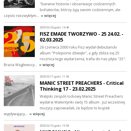
"barwne historie i obserwacje codziennych
bohaterów, którzy żyją swoim codziennym, ale
często niezwykłym…
» więcej
2025-02-24, godz. 14:46
FISZ EMADE TWORZYWO - 25 24.02. -
02.03.2025
26 czerwca 2000 roku Fisz wydał debiutancki
album "Polepione dźwięki", a gdy zbliża się 25
rocznica tego wydarzenia, trafia do nas płyta "25".
Bracia Waglewscy…
» więcej
2025-02-17, godz. 11:58
MANIC STREET PREACHERS - Critical
Thinking 17 - 23.02.2025
Walijski zespół rockowy Manic Street Preachers
wydał w Walentynki swój 15 album . Już wcześniej
muzycy zapowiadali, że będzie to krążek
wypływający…
» więcej
2025-02-10, godz. 15:59