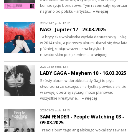
kompozycje bonusowe. Tym razem cały repertuar
nagrano po polsku - artysta…
» więcej
2025-03-17, godz. 12:52
NAO - Jupiter 17 - 23.03.2025
Ta brytyjska wokalistka wydała debiutancką EP-kę
w 2014 roku, a pierwszy album ukazał się dwa lata
później, robiąc wrażenie na krytykach
nowatorskim połączeniem…
» więcej
2025-03-10, godz. 12:41
LADY GAGA - Mayhem 10 - 16.03.2025
Szósty album w dorobku Lady Gagi to płyta
stworzona ze szczęścia - artystka powiedziała, że
w swojej obecnej sytuacji może planować
wszystkie kreatywne…
» więcej
2025-03-03, godz. 14:43
SAM FENDER - People Watching 03 -
09.03.2025
Trzeci album tego angielskiego wokalisty zawiera