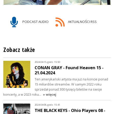
PODCAST AUDIO
AKTUALNOŚCI RSS
Zobacz także
2024-04-15, godz. 15:50
CONAN GRAY - Found Heaven 15 -
21.04.2024
Ten amerykański artysta ma już na koncie ponad
15 miliardów streamów. W samym 2022 roku
sprzedał ponad 300 tysięcy biletów na swoje
koncerty, a w 2023 roku…
» więcej
2024-04-08, godz. 15:41
THE BLACK KEYS - Ohio Players 08 -