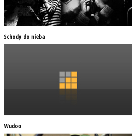
Schody do nieba
Wudoo