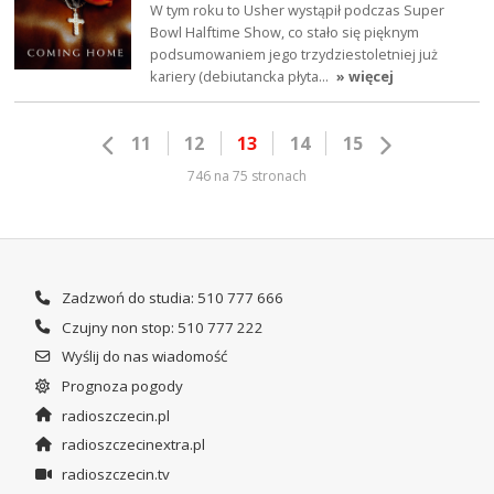
W tym roku to Usher wystąpił podczas Super
Bowl Halftime Show, co stało się pięknym
podsumowaniem jego trzydziestoletniej już
kariery (debiutancka płyta…
» więcej
11
12
13
14
15
746 na 75 stronach
Zadzwoń do studia: 510 777 666
Czujny non stop: 510 777 222
Wyślij do nas wiadomość
Prognoza pogody
radioszczecin.pl
radioszczecinextra.pl
radioszczecin.tv