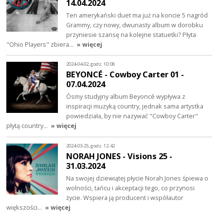
14.04.2024
Ten amerykański duet ma już na koncie 5 nagród
Grammy, czy nowy, dwunasty album w dorobku
przyniesie szansę na kolejne statuetki? Płyta
"Ohio Players" zbiera…
» więcej
2024-04-02, godz. 10:08
BEYONCÉ - Cowboy Carter 01 -
07.04.2024
Ósmy studyjny album Beyoncé wypływa z
inspiracji muzyką country, jednak sama artystka
powiedziała, by nie nazywać "Cowboy Carter"
płytą country…
» więcej
2024-03-25, godz. 12:42
NORAH JONES - Visions 25 -
31.03.2024
Na swojej dziewiątej płycie Norah Jones śpiewa o
wolności, tańcu i akceptacji tego, co przynosi
życie. Wspiera ją producent i współautor
większości…
» więcej