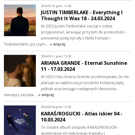
2024-03-18, godz. 12:46
JUSTIN TIMBERLAKE - Everything I
Thought It Was 18 - 24.03.2024
W 2023 Justin Timberlake zaczął o sobie
przypominać, wracając przy tym do przeszłości -
ponownie połączył siły z Nelly Furtado i
Timbalandem, po czym…
» więcej
2024-03-11, godz. 15:58
ARIANA GRANDE - Eternal Sunshine
11 - 17.03.2024
W 2022 roku Ariana Grande przekonywała, że nie
planuje w najbliższej przyszłości kolejnej płyty,
jednak w przeciągu następnych dwunastu
miesięcy zaczęła…
» więcej
2024-03-04, godz. 13:28
KARAŚ/ROGUCKI - Atlas iskier 04 -
10.03.2024
To ostatni album zespołu KARAŚ/ROGUCKI -
domknięcie ich miłosnego tryptyku i