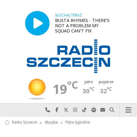
SŁUCHAJ TERAZ
BUSTA RHYMES - THERE'S
NOT A PROBLEM MY
SQUAD CAN'T FIX
°C
jutro
pojutrze
19
°C
°C
30
32
Najlepiej po prostu do nas zadzwoń
Odwiedź nas na Facebook-u
Odwiedź nas na X
Odwiedź nas na Instagram-ie
Odwiedź nas na TikTok-u
Szukaj nas na Spotify
Wyślij do nas w
Szukaj
Radio Szczecin
»
Muzyka
»
Płyta tygodnia