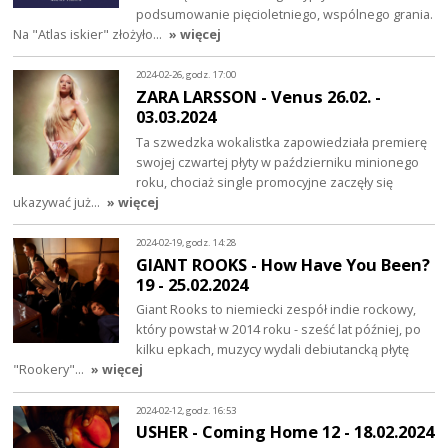
podsumowanie pięcioletniego, wspólnego grania.
Na "Atlas iskier" złożyło…
» więcej
2024-02-26, godz. 17:00
ZARA LARSSON - Venus 26.02. -
03.03.2024
Ta szwedzka wokalistka zapowiedziała premierę
swojej czwartej płyty w październiku minionego
roku, chociaż single promocyjne zaczęły się
ukazywać już…
» więcej
2024-02-19, godz. 14:28
GIANT ROOKS - How Have You Been?
19 - 25.02.2024
Giant Rooks to niemiecki zespół indie rockowy,
który powstał w 2014 roku - sześć lat później, po
kilku epkach, muzycy wydali debiutancką płytę
"Rookery"…
» więcej
2024-02-12, godz. 16:53
USHER - Coming Home 12 - 18.02.2024