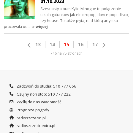
01.10.2023
Szesnasty album Kylie Minogue to połączenie
takich gatunków jak electropop, dance-pop, disco,
czy house. To także płyta, nad którą artystka
pracowała od…
» więcej
13
14
15
16
17
746 na 75 stronach
Zadzwoń do studia: 510 777 666
Czujny non stop: 510 777 222
Wyślij do nas wiadomość
Prognoza pogody
radioszczecin.pl
radioszczecinextra.pl