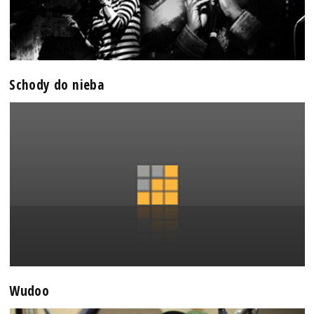
Schody do nieba
Wudoo