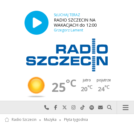
SŁUCHAJ TERAZ
RADIO SZCZECIN NA
WAKACJACH do 12:00
Grzegorz Lament
°C
jutro
pojutrze
25
°C
°C
20
24
Najlepiej po prostu do nas zadzwoń
Odwiedź nas na Facebook-u
Odwiedź nas na X
Odwiedź nas na Instagram-ie
Odwiedź nas na TikTok-u
Szukaj nas na Spotify
Wyślij do nas w
Szukaj
Radio Szczecin
»
Muzyka
»
Płyta tygodnia