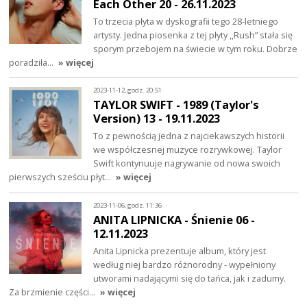
Each Other 20 - 26.11.2023
To trzecia płyta w dyskografii tego 28-letniego
artysty. Jedna piosenka z tej płyty ,,Rush” stała się
sporym przebojem na świecie w tym roku. Dobrze
poradziła…
» więcej
2023-11-12, godz. 20:51
TAYLOR SWIFT - 1989 (Taylor's
Version) 13 - 19.11.2023
To z pewnością jedna z najciekawszych historii
we współczesnej muzyce rozrywkowej. Taylor
Swift kontynuuje nagrywanie od nowa swoich
pierwszych sześciu płyt…
» więcej
2023-11-06, godz. 11:36
ANITA LIPNICKA - Śnienie 06 -
12.11.2023
Anita Lipnicka prezentuje album, który jest
według niej bardzo różnorodny - wypełniony
utworami nadającymi się do tańca, jak i zadumy.
Za brzmienie części…
» więcej