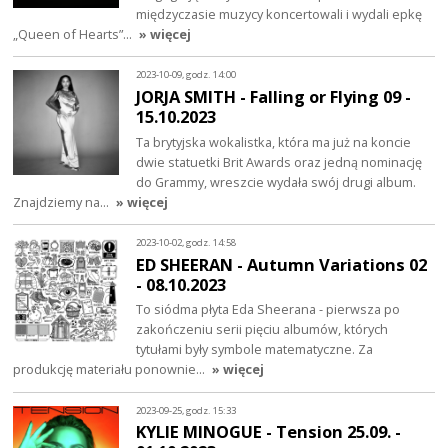
międzyczasie muzycy koncertowali i wydali epkę
„Queen of Hearts”…
» więcej
2023-10-09, godz. 14:00
JORJA SMITH - Falling or Flying 09 -
15.10.2023
Ta brytyjska wokalistka, która ma już na koncie
dwie statuetki Brit Awards oraz jedną nominację
do Grammy, wreszcie wydała swój drugi album.
Znajdziemy na…
» więcej
2023-10-02, godz. 14:58
ED SHEERAN - Autumn Variations 02
- 08.10.2023
To siódma płyta Eda Sheerana - pierwsza po
zakończeniu serii pięciu albumów, których
tytułami były symbole matematyczne. Za
produkcję materiału ponownie…
» więcej
2023-09-25, godz. 15:33
KYLIE MINOGUE - Tension 25.09. -