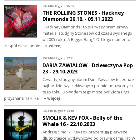
2023-10-30, godz. 16:45
THE ROLLING STONES - Hackney
Diamonds 30.10. - 05.11.2023
"Hackney Diamonds" to pierwszy premierowy
materiał studyjny Stonesów od czasu wydanego
w 2005 roku „A Bigger Bang”. Od tego momentu
zespół nieustannie…
» więcej
2023-10-23, godz. 17:21
DARIA ZAWIAŁOW - Dziewczyna Pop
23 - 29.10.2023
Czwarty, studyjny album Darii Zawiałow to jedna z
najbardziej wyczekiwanych premier muzycznych
tego roku. Dowodem tego może być Złota Płyta
przyznana na kilka…
» więcej
2023-10-16, godz. 13:10
SMOLIK & KEV FOX - Belly of the
Whale 16 - 22.10.2023
Andrzej Smolik i Kev Fox prezentują pierwsze
długogrające wydawnictwo od prawie ośmiu lat. W