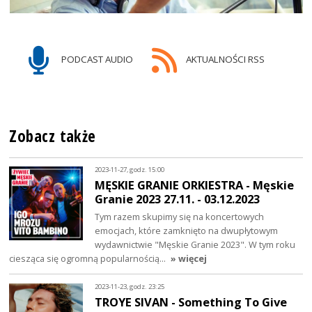
PODCAST AUDIO
AKTUALNOŚCI RSS
Zobacz także
2023-11-27, godz. 15:00
MĘSKIE GRANIE ORKIESTRA - Męskie
Granie 2023 27.11. - 03.12.2023
Tym razem skupimy się na koncertowych
emocjach, które zamknięto na dwupłytowym
wydawnictwie "Męskie Granie 2023". W tym roku
ciesząca się ogromną popularnością…
» więcej
2023-11-23, godz. 23:25
TROYE SIVAN - Something To Give