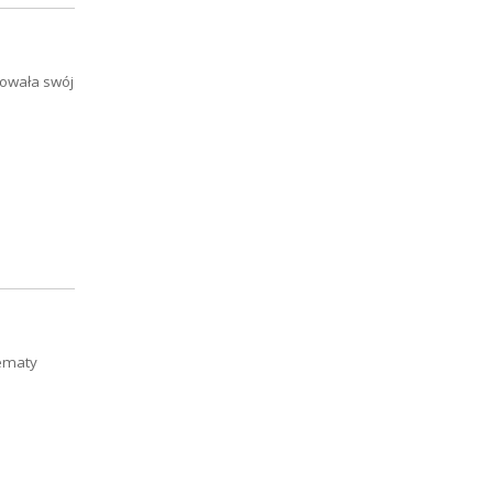
towała swój
tematy