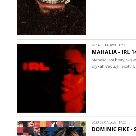
2023-08-14, godz. 17:39
MAHALIA - IRL 14
Mahalia jest brytyjską w
Erykah Badu, Jill Scott i
2023-08-07, godz. 17:25
DOMINIC FIKE - S