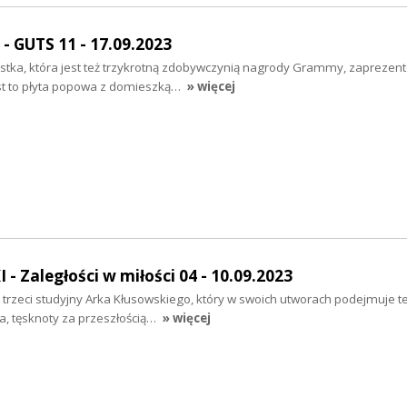
 GUTS 11 - 17.09.2023
tka, która jest też trzykrotną zdobywczynią nagrody Grammy, zaprezen
st to płyta popowa z domieszką…
» więcej
 Zaległości w miłości 04 - 10.09.2023
to trzeci studyjny Arka Kłusowskiego, który w swoich utworach podejmuje 
ia, tęsknoty za przeszłością…
» więcej