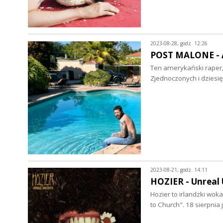
2023-08-28, godz. 12:26
POST MALONE - Au
Ten amerykański raper,
Zjednoczonych i dzies
2023-08-21, godz. 14:11
HOZIER - Unreal 
Hozier to irlandzki wok
to Church". 18 sierpni