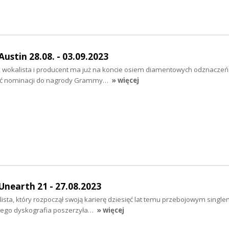
stin 28.08. - 03.09.2023
 wokalista i producent ma już na koncie osiem diamentowych odznaczeń
ięć nominacji do nagrody Grammy…
» więcej
Unearth 21 - 27.08.2023
alista, który rozpoczął swoją karierę dziesięć lat temu przebojowym singl
a jego dyskografia poszerzyła…
» więcej