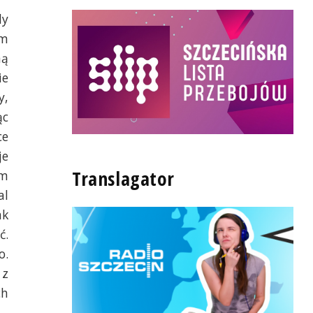
dy
em
ną
ie
y,
ąc
ce
je
Translagator
ym
al
ak
ć.
o.
 z
ch