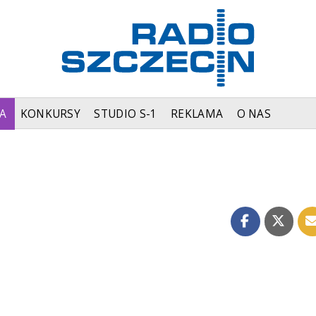
A
KONKURSY
STUDIO S-1
REKLAMA
O NAS