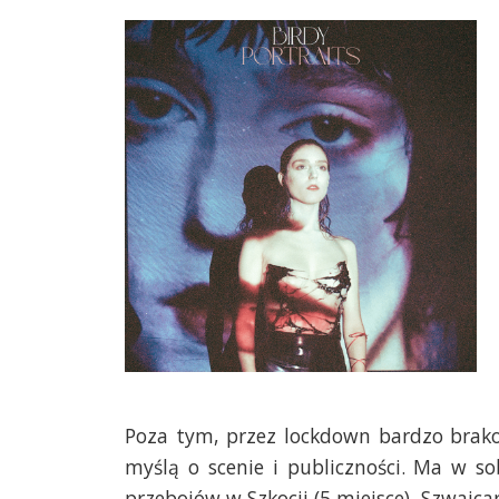
Poza tym, przez lockdown bardzo brako
myślą o scenie i publiczności. Ma w sob
przebojów w Szkocji (5 miejsce), Szwajcarii