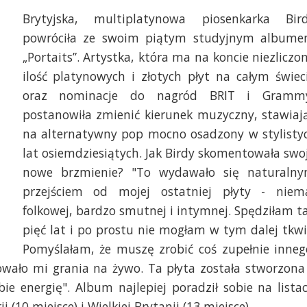
Brytyjska, multiplatynowa piosenkarka Bir
powróciła ze swoim piątym studyjnym album
„Portaits”. Artystka, która ma na koncie niezliczo
ilość platynowych i złotych płyt na całym świec
oraz nominacje do nagród BRIT i Gramm
postanowiła zmienić kierunek muzyczny, stawiaj
na alternatywny pop mocno osadzony w stylisty
lat osiemdziesiątych. Jak Birdy skomentowała swo
nowe brzmienie? "To wydawało się naturaln
przejściem od mojej ostatniej płyty - niem
folkowej, bardzo smutnej i intymnej. Spędziłam t
pięć lat i po prostu nie mogłam w tym dalej tkwi
Pomyślałam, że muszę zrobić coś zupełnie inneg
wało mi grania na żywo. Ta płyta została stworzona
ie energię". Album najlepiej poradził sobie na lista
 (10 miejsce) i Wielkiej Brytanii (13 miejsce).