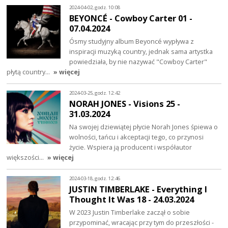
2024-04-02, godz. 10:08
BEYONCÉ - Cowboy Carter 01 -
07.04.2024
Ósmy studyjny album Beyoncé wypływa z
inspiracji muzyką country, jednak sama artystka
powiedziała, by nie nazywać "Cowboy Carter"
płytą country…
» więcej
2024-03-25, godz. 12:42
NORAH JONES - Visions 25 -
31.03.2024
Na swojej dziewiątej płycie Norah Jones śpiewa o
wolności, tańcu i akceptacji tego, co przynosi
życie. Wspiera ją producent i współautor
większości…
» więcej
2024-03-18, godz. 12:46
JUSTIN TIMBERLAKE - Everything I
Thought It Was 18 - 24.03.2024
W 2023 Justin Timberlake zaczął o sobie
przypominać, wracając przy tym do przeszłości -