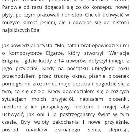
Panowie od razu dogadali się co do konceptu nowej
płyty, po czym pracowali non-stop. Chcieli uchwycić w
muzyce klimat jesieni, ale i odwołać się do historii
najbliższych Eda.
Jak powiedział artysta: "Mój tata i brat opowiedzieli mi
o kompozytorze Elgarze, który stworzył "Wariacje
Enigma", gdzie każdy z 14 utworów dotyczył innego z
jego przyjaciół. Kiedy na początku ubiegłego roku
przechodziłem przez trudny okres, pisanie piosenek
pomogło mi zrozumieć moje uczucia i pogodzić się z
tym, co się działo. Kiedy dowiedziałem się o różnych
sytuacjach moich przyjaciół, napisałem piosenki,
niektóre z ich perspektywy, niektóre z mojej, aby
uchwycić, jak oni i ja postrzegaliśmy świat w tym
czasie. Były wzloty zakochania i nowe przyjaźnie,
pośród upadków złamanego serca, depresji,