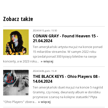
Zobacz także
2024-04-15, godz. 15:50
CONAN GRAY - Found Heaven 15 -
21.04.2024
Ten amerykański artysta ma już na koncie ponad
15 miliardów streamów. W samym 2022 roku
sprzedał ponad 300 tysięcy biletów na swoje
koncerty, a w 2023 roku…
» więcej
2024-04-08, godz. 15:41
THE BLACK KEYS - Ohio Players 08 -
14.04.2024
Ten amerykański duet ma już na koncie 5 nagród
Grammy, czy nowy, dwunasty album w dorobku
przyniesie szansę na kolejne statuetki? Płyta
"Ohio Players" zbiera…
» więcej