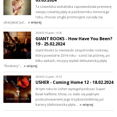
Ta szwedzka wokalistka zapowiedziała premierę
swojej czwartej płyty w październiku minionego
roku, chociaż single promocyjne zaczęły się
ukazywać już…
» więcej
2024-02-19, godz. 14:28
GIANT ROOKS - How Have You Been?
19 - 25.02.2024
Giant Rooks to niemiecki zespół indie rockowy,
który powstał w 2014 roku - sześć lat później, po
kilku epkach, muzycy wydali debiutancką płytę
"Rookery"…
» więcej
2024-02-12, godz. 16:53
USHER - Coming Home 12 - 18.02.2024
W tym roku to Usher wystąpił podczas Super
Bowl Halftime Show, co stało się pięknym
podsumowaniem jego trzydziestoletniej już
kariery (debiutancka płyta…
» więcej