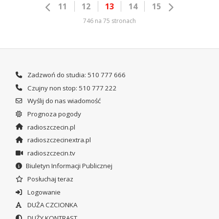
11
12
13
14
15
746 na 75 stronach
Zadzwoń do studia: 510 777 666
Czujny non stop: 510 777 222
Wyślij do nas wiadomość
Prognoza pogody
radioszczecin.pl
radioszczecinextra.pl
radioszczecin.tv
Biuletyn Informacji Publicznej
Posłuchaj teraz
Logowanie
DUŻA CZCIONKA
DUŻY KONTRAST