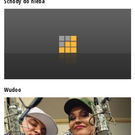
Schody do nieba
Wudoo