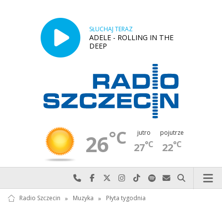
SŁUCHAJ TERAZ
ADELE - ROLLING IN THE
DEEP
°C
jutro
pojutrze
26
°C
°C
27
22
Najlepiej po prostu do nas zadzwoń
Odwiedź nas na Facebook-u
Odwiedź nas na X
Odwiedź nas na Instagram-ie
Odwiedź nas na TikTok-u
Szukaj nas na Spotify
Wyślij do nas w
Szukaj
Radio Szczecin
»
Muzyka
»
Płyta tygodnia