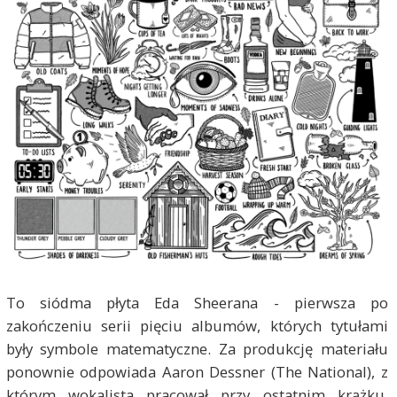
To siódma płyta Eda Sheerana - pierwsza po
zakończeniu serii pięciu albumów, których tytułami
były symbole matematyczne. Za produkcję materiału
ponownie odpowiada Aaron Dessner (The National), z
którym wokalista pracował przy ostatnim krążku.