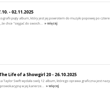
.10. - 02.11.2025
ografii piąty album, który jest jej powrotem do muzyki popowej po czterec
, że chce "sięgać do swoich…
» więcej
he Life of a Showgirl 20 - 26.10.2025
ka Taylor Swift wydała swój 12 album, którego oprawa graficzna jest na
 prowokacyjną w jej karierze…
» więcej