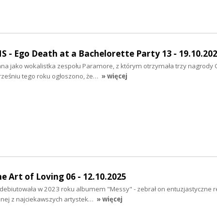
- Ego Death at a Bachelorette Party 13 - 19.10.20
nana jako wokalistka zespołu Paramore, z którym otrzymała trzy nagrod
rześniu tego roku ogłoszono, że…
» więcej
e Art of Loving 06 - 12.10.2025
a debiutowała w 2023 roku albumem "Messy" - zebrał on entuzjastyczne re
jednej z najciekawszych artystek…
» więcej