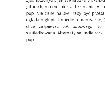
Zjednoczonych. Jak stwierdziła wokalist
gitarach, ma mocniejsze brzmienia. Ale
pop. Nie cisnę na siłę, żeby być prze
oglądam głupie komedie romantyczne, śm
chcę zaśpiewać coś popowego, to t
szufladkowana. Alternatywa, indie rock,
pop".