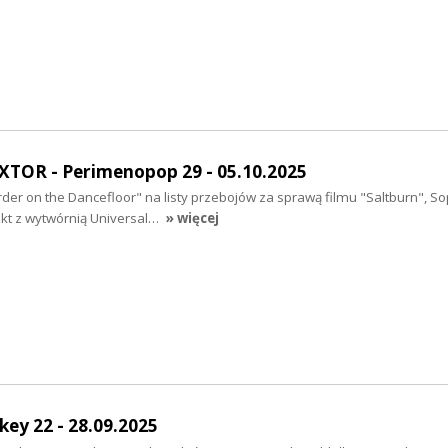
XTOR - Perimenopop 29 - 05.10.2025
der on the Dancefloor" na listy przebojów za sprawą filmu "Saltburn", Soph
akt z wytwórnią Universal…
» więcej
key 22 - 28.09.2025