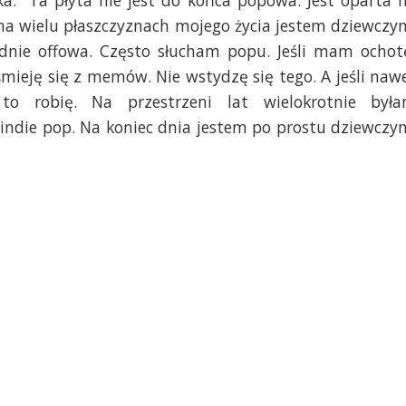
ka: "Ta płyta nie jest do końca popowa. Jest oparta 
 na wielu płaszczyznach mojego życia jestem dziewczy
sadnie offowa. Często słucham popu. Jeśli mam ochot
ieję się z memów. Nie wstydzę się tego. A jeśli naw
o robię. Na przestrzeni lat wielokrotnie był
 indie pop. Na koniec dnia jestem po prostu dziewczy