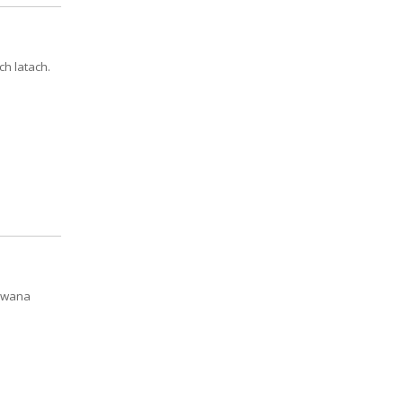
h latach.
zywana