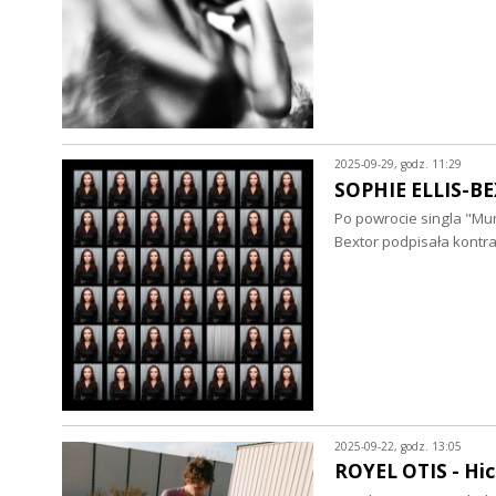
2025-09-29, godz. 11:29
SOPHIE ELLIS-BE
Po powrocie singla "Mur
Bextor podpisała kontr
2025-09-22, godz. 13:05
ROYEL OTIS - Hic