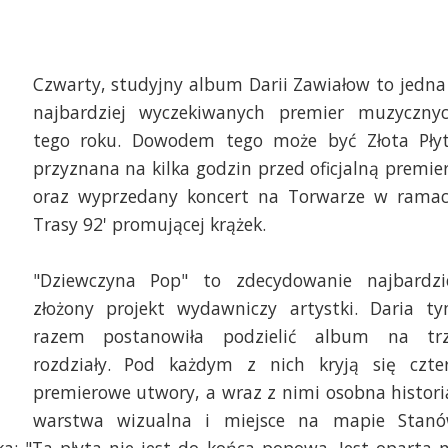
Czwarty, studyjny album Darii Zawiałow to jedna
najbardziej wyczekiwanych premier muzyczny
tego roku. Dowodem tego może być Złota Pły
przyznana na kilka godzin przed oficjalną premie
oraz wyprzedany koncert na Torwarze w rama
Trasy 92' promującej krążek.
"Dziewczyna Pop" to zdecydowanie najbardzi
złożony projekt wydawniczy artystki. Daria t
razem postanowiła podzielić album na tr
rozdziały. Pod każdym z nich kryją się czte
premierowe utwory, a wraz z nimi osobna histori
warstwa wizualna i miejsce na mapie Stan