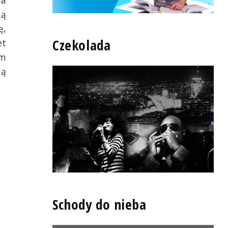
na
ną
ę,
Czekolada
et
am
ną
Schody do nieba