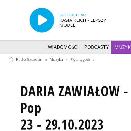
SŁUCHAJ TERAZ
KASIA KLICH - LEPSZY
MODEL
WIADOMOŚCI
PODCASTY
MUZYK
Radio Szczecin
»
Muzyka
»
Płyta tygodnia
DARIA ZAWIAŁOW - 
Pop
23 - 29.10.2023