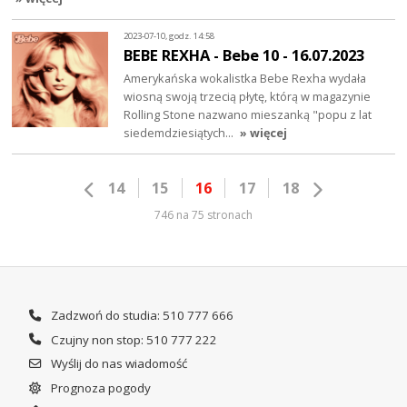
2023-07-10, godz. 14:58
BEBE REXHA - Bebe 10 - 16.07.2023
Amerykańska wokalistka Bebe Rexha wydała
wiosną swoją trzecią płytę, którą w magazynie
Rolling Stone nazwano mieszanką "popu z lat
siedemdziesiątych…
» więcej
14
15
16
17
18
746 na 75 stronach
Zadzwoń do studia: 510 777 666
Czujny non stop: 510 777 222
Wyślij do nas wiadomość
Prognoza pogody