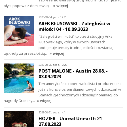
płyta popowa z domieszką…
» więcej
2023-09-04, godz. 17:21
AREK KŁUSOWSKI - Zaległości w
miłości 04 - 10.09.2023
"Zaległości w miłości" to trzeci studyjny Arka
Kłusowskiego, który w swoich utworach
podejmuje tematy trudnej miłości, rozstania,
tęsknoty za przeszłością…
» więcej
2023-08-28, godz. 12:26
POST MALONE - Austin 28.08. -
03.09.2023
Ten amerykański raper, wokalista i producent ma
już na koncie osiem diamentowych odznaczeń w
Stanach Zjednoczonych i dziesięć nominacji do
nagrody Grammy…
» więcej
2023-08-21, godz. 14:11
HOZIER - Unreal Unearth 21 -
27.08.2023