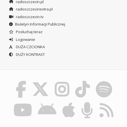
radioszczecin.pl
radioszczecinextra.pl
radioszczecin.tv
Biuletyn Informacji Publicznej
Posłuchaj teraz
Logowanie
DUŻA CZCIONKA
DUŻY KONTRAST