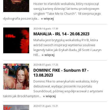
Hozier to irlandzki wokalista, który rozpoczął
swoją karierę dziesięć lat temu przebojowym
singlem "Take Me to Church". 18 sierpnia jego
dyskografia poszerzyła…
» więcej
2023-08-14, godz. 17:39
MAHALIA - IRL 14 - 20.08.2023
Mahalia jest brytyjską wokalistką R'n'B, która
wśród swoich inspiracji wymienia soulowe
legendy takie jak Erykah Badu, Jill Scott i Lauryn
Hill…
» więcej
2023-08-07, godz. 17:25
DOMINIC FIKE - Sunburn 07 -
13.08.2023
Dominic Fike to amerykański wokalista, który
debiutował, wydając piosenki na portalu
Soundcloud, później współpracował z artystami
takimi jak Brockhampton…
» więcej
2023-07-31, godz. 15:21