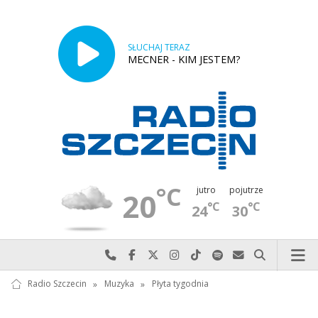
SŁUCHAJ TERAZ
MECNER - KIM JESTEM?
°C
jutro
pojutrze
20
°C
°C
24
30
Najlepiej po prostu do nas zadzwoń
Odwiedź nas na Facebook-u
Odwiedź nas na X
Odwiedź nas na Instagram-ie
Odwiedź nas na TikTok-u
Szukaj nas na Spotify
Wyślij do nas w
Szukaj
Radio Szczecin
»
Muzyka
»
Płyta tygodnia