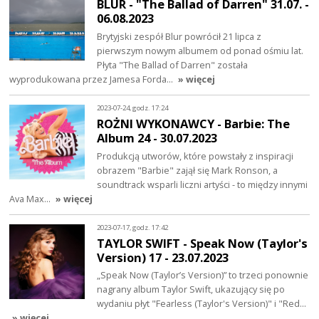
BLUR - "The Ballad of Darren" 31.07. -
06.08.2023
Brytyjski zespół Blur powrócił 21 lipca z
pierwszym nowym albumem od ponad ośmiu lat.
Płyta "The Ballad of Darren" została
wyprodukowana przez Jamesa Forda…
» więcej
2023-07-24, godz. 17:24
ROŻNI WYKONAWCY - Barbie: The
Album 24 - 30.07.2023
Produkcją utworów, które powstały z inspiracji
obrazem "Barbie" zajął się Mark Ronson, a
soundtrack wsparli liczni artyści - to między innymi
Ava Max…
» więcej
2023-07-17, godz. 17:42
TAYLOR SWIFT - Speak Now (Taylor's
Version) 17 - 23.07.2023
„Speak Now (Taylor’s Version)” to trzeci ponownie
nagrany album Taylor Swift, ukazujący się po
wydaniu płyt "Fearless (Taylor's Version)" i "Red…
» więcej