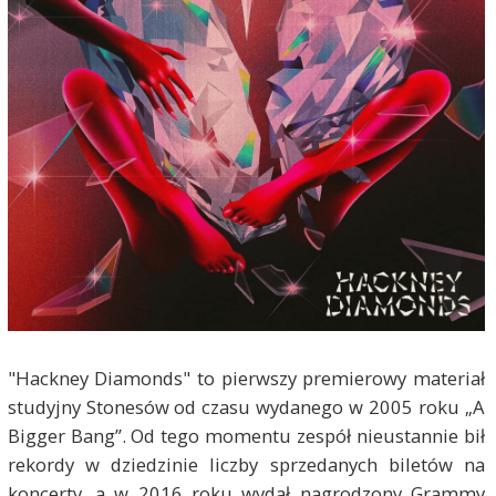
"Hackney Diamonds" to pierwszy premierowy materiał
studyjny Stonesów od czasu wydanego w 2005 roku „A
Bigger Bang”. Od tego momentu zespół nieustannie bił
rekordy w dziedzinie liczby sprzedanych biletów na
koncerty, a w 2016 roku wydał nagrodzony Grammy