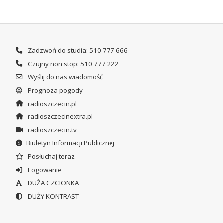
Zadzwoń do studia: 510 777 666
Czujny non stop: 510 777 222
Wyślij do nas wiadomość
Prognoza pogody
radioszczecin.pl
radioszczecinextra.pl
radioszczecin.tv
Biuletyn Informacji Publicznej
Posłuchaj teraz
Logowanie
DUŻA CZCIONKA
DUŻY KONTRAST