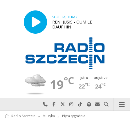
SŁUCHAJ TERAZ
RENI JUSIS - OUM LE
DAUPHIN
°C
jutro
pojutrze
19
°C
°C
22
24
Najlepiej po prostu do nas zadzwoń
Odwiedź nas na Facebook-u
Odwiedź nas na X
Odwiedź nas na Instagram-ie
Odwiedź nas na TikTok-u
Szukaj nas na Spotify
Wyślij do nas w
Szukaj
Radio Szczecin
»
Muzyka
»
Płyta tygodnia