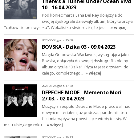
There's a Tunnel Under Ocean Blvd
10 - 16.04.2023
Pod koniec marca Lana Del Rey dołączyła do
swojej dyskografii dziewiąty album, który tworzyła
"całkowicie bez wysiłku". Wokalistka stwierdziła, że jest…
» więcej
2023-04-03, godz. 15:09
BOVSKA - Dzika 03 - 09.04.2023
Magda Grabowska-Wacławek, występująca jako
Bovska, dołączyła do swojej dyskografii kolejny
album o tytule "Dzika". Płyta ta jest drzwiami do
całego, kompletnego…
» więcej
2023-03-27, godz. 17:30
DEPECHE MODE - Memento Mori
27.03. - 02.04.2023
Muzycy z zespołu Depeche Mode pracowali nad
nowym materiałem już podczas pandemii - ten
fakt miał wpływ na powstające wtedy teksty. W
maju ubiegłego roku…
» więcej
2023-03-20, godz. 18:13