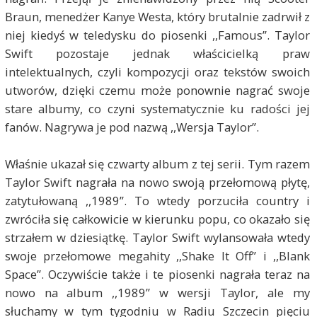
Braun, menedżer Kanye Westa, który brutalnie zadrwił z
niej kiedyś w teledysku do piosenki ,,Famous”. Taylor
Swift pozostaje jednak właścicielką praw
intelektualnych, czyli kompozycji oraz tekstów swoich
utworów, dzięki czemu może ponownie nagrać swoje
stare albumy, co czyni systematycznie ku radości jej
fanów. Nagrywa je pod nazwą ,,Wersja Taylor”.
Właśnie ukazał się czwarty album z tej serii. Tym razem
Taylor Swift nagrała na nowo swoją przełomową płytę,
zatytułowaną ,,1989”. To wtedy porzuciła country i
zwróciła się całkowicie w kierunku popu, co okazało się
strzałem w dziesiątkę. Taylor Swift wylansowała wtedy
swoje przełomowe megahity ,,Shake It Off” i ,,Blank
Space”. Oczywiście także i te piosenki nagrała teraz na
nowo na album ,,1989” w wersji Taylor, ale my
słuchamy w tym tygodniu w Radiu Szczecin pięciu