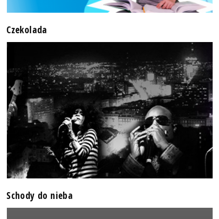
Czekolada
Schody do nieba