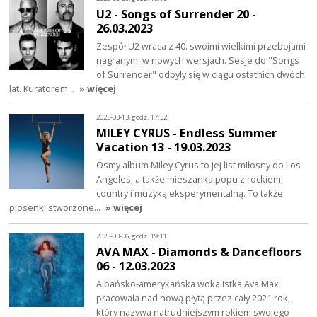
U2 - Songs of Surrender 20 -
26.03.2023
Zespół U2 wraca z 40. swoimi wielkimi przebojami
nagranymi w nowych wersjach. Sesje do "Songs
of Surrender" odbyły się w ciągu ostatnich dwóch
lat. Kuratorem…
» więcej
2023-03-13, godz. 17:32
MILEY CYRUS - Endless Summer
Vacation 13 - 19.03.2023
Ósmy album Miley Cyrus to jej list miłosny do Los
Angeles, a także mieszanka popu z rockiem,
country i muzyką eksperymentalną. To także
piosenki stworzone…
» więcej
2023-03-06, godz. 19:11
AVA MAX - Diamonds & Dancefloors
06 - 12.03.2023
Albańsko-amerykańska wokalistka Ava Max
pracowała nad nową płytą przez cały 2021 rok,
który nazywa natrudniejszym rokiem swojego