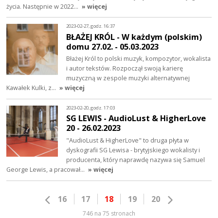
życia. Następnie w 2022…
» więcej
2023-02-27, godz. 16:37
BŁAŻEJ KRÓL - W każdym (polskim)
domu 27.02. - 05.03.2023
Błażej Król to polski muzyk, kompozytor, wokalista
i autor tekstów. Rozpoczął swoją karierę
muzyczną w zespole muzyki alternatywnej
Kawałek Kulki, z…
» więcej
2023-02-20, godz. 17:03
SG LEWIS - AudioLust & HigherLove
20 - 26.02.2023
"AudioLust & HigherLove" to druga płyta w
dyskografii SG Lewisa - brytyjskiego wokalisty i
producenta, który naprawdę nazywa się Samuel
George Lewis, a pracował…
» więcej
16
17
18
19
20
746 na 75 stronach