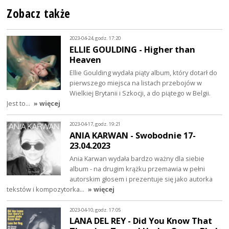
Zobacz także
2023-04-24, godz. 17:20
ELLIE GOULDING - Higher than
Heaven
Ellie Goulding wydała piąty album, który dotarł do
pierwszego miejsca na listach przebojów w
Wielkiej Brytanii i Szkocji, a do piątego w Belgii.
Jest to…
» więcej
2023-04-17, godz. 19:21
ANIA KARWAN - Swobodnie 17-
23.04.2023
Ania Karwan wydała bardzo ważny dla siebie
album - na drugim krążku przemawia w pełni
autorskim głosem i prezentuje się jako autorka
tekstów i kompozytorka…
» więcej
2023-04-10, godz. 17:05
LANA DEL REY - Did You Know That