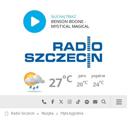
SŁUCHAJ TERAZ
BENSON BOONE -
MYSTICAL MAGICAL
°C
jutro
pojutrze
27
°C
°C
20
24
Najlepiej po prostu do nas zadzwoń
Odwiedź nas na Facebook-u
Odwiedź nas na X
Odwiedź nas na Instagram-ie
Odwiedź nas na TikTok-u
Szukaj nas na Spotify
Wyślij do nas w
Szukaj
Radio Szczecin
»
Muzyka
»
Płyta tygodnia