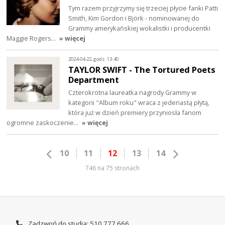
Tym razem przyjrzymy się trzeciej płycie fanki Patti
Smith, Kim Gordon i Björk - nominowanej do
Grammy amerykańskiej wokalistki i producentki
Maggie Rogers…
» więcej
2024-04-22, godz. 13:40
TAYLOR SWIFT - The Tortured Poets
Department
Czterokrotna laureatka nagrody Grammy w
kategorii "Album roku" wraca z jedenastą płytą,
która już w dzień premiery przyniosła fanom
ogromne zaskoczenie…
» więcej
10
11
12
13
14
746 na 75 stronach
Zadzwoń do studia: 510 777 666