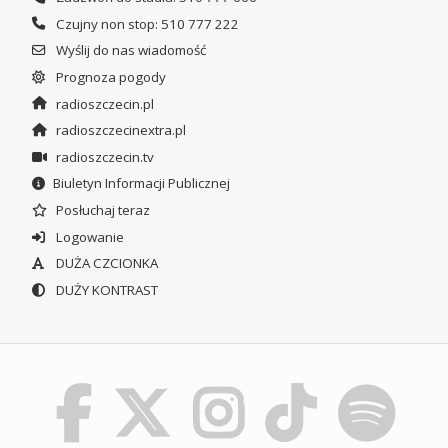
Czujny non stop: 510 777 222
Wyślij do nas wiadomość
Prognoza pogody
radioszczecin.pl
radioszczecinextra.pl
radioszczecin.tv
Biuletyn Informacji Publicznej
Posłuchaj teraz
Logowanie
DUŻA CZCIONKA
DUŻY KONTRAST