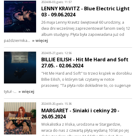
2024-06-03, godz. 11:57
LENNY KRAVITZ - Blue Electric Light
03 - 09.06.2024
26 maja Lenny Kravitz świętował 60 urodziny, a
dwa dni wcześniej zaprezentował fanom swój 12
album studyjny. Płyta była zapowiadana już od
października…
» więcej
2024-05-27, godz. 12:56
BILLIE EILISH - Hit Me Hard and Soft
27.05. - 02.06.2024
"Hit Me Hard and Soft" to trzeci krążek w dorobku
Billie Eilish, o którym tak czytamy w notce
prasowej: "Ta płyta robi dokładnie to, co sugeruje
tytuł -…
» więcej
2024-05-20, godz. 15:36
MARGARET - Siniaki i cekiny 20 -
26.05.2024
Wokalistka z Ińska, urodzona w Stargardzie,
wraca do nas z czwartą płytą wydaną 10 lat po jej