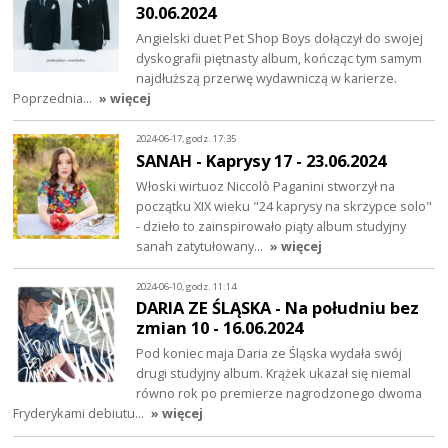
30.06.2024
Angielski duet Pet Shop Boys dołączył do swojej
dyskografii piętnasty album, kończąc tym samym
najdłuższą przerwę wydawniczą w karierze.
Poprzednia…
» więcej
2024-06-17, godz. 17:35
SANAH - Kaprysy 17 - 23.06.2024
Włoski wirtuoz Niccolò Paganini stworzył na
początku XIX wieku "24 kaprysy na skrzypce solo"
- dzieło to zainspirowało piąty album studyjny
sanah zatytułowany…
» więcej
2024-06-10, godz. 11:14
DARIA ZE ŚLĄSKA - Na południu bez
zmian 10 - 16.06.2024
Pod koniec maja Daria ze Śląska wydała swój
drugi studyjny album. Krążek ukazał się niemal
równo rok po premierze nagrodzonego dwoma
Fryderykami debiutu…
» więcej