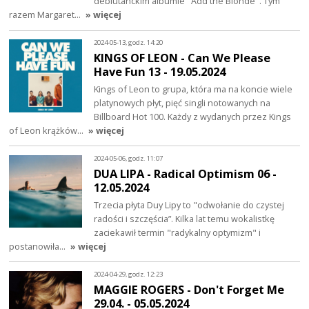
debiutanckim albumie "Add the Blonde". Tym
razem Margaret…
» więcej
2024-05-13, godz. 14:20
KINGS OF LEON - Can We Please
Have Fun 13 - 19.05.2024
Kings of Leon to grupa, która ma na koncie wiele
platynowych płyt, pięć singli notowanych na
Billboard Hot 100. Każdy z wydanych przez Kings
of Leon krążków…
» więcej
2024-05-06, godz. 11:07
DUA LIPA - Radical Optimism 06 -
12.05.2024
Trzecia płyta Duy Lipy to "odwołanie do czystej
radości i szczęścia”. Kilka lat temu wokalistkę
zaciekawił termin "radykalny optymizm" i
postanowiła…
» więcej
2024-04-29, godz. 12:23
MAGGIE ROGERS - Don't Forget Me
29.04. - 05.05.2024