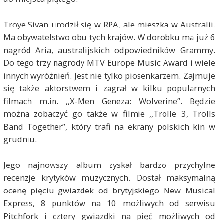
Troye Sivan urodził się w RPA, ale mieszka w Australii.
Ma obywatelstwo obu tych krajów. W dorobku ma już 6
nagród Aria, australijskich odpowiedników Grammy.
Do tego trzy nagrody MTV Europe Music Award i wiele
innych wyróżnień. Jest nie tylko piosenkarzem. Zajmuje
się także aktorstwem i zagrał w kilku popularnych
filmach m.in. ,,X-Men Geneza: Wolverine”. Będzie
można zobaczyć go także w filmie ,,Trolle 3, Trolls
Band Together”, który trafi na ekrany polskich kin w
grudniu.
Jego najnowszy album zyskał bardzo przychylne
recenzje krytyków muzycznych. Dostał maksymalną
ocenę pięciu gwiazdek od brytyjskiego New Musical
Express, 8 punktów na 10 możliwych od serwisu
Pitchfork i cztery gwiazdki na pięć możliwych od