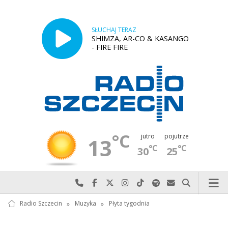
SŁUCHAJ TERAZ
SHIMZA, AR-CO & KASANGO
- FIRE FIRE
°C
jutro
pojutrze
13
°C
°C
30
25
Najlepiej po prostu do nas zadzwoń
Odwiedź nas na Facebook-u
Odwiedź nas na X
Odwiedź nas na Instagram-ie
Odwiedź nas na TikTok-u
Szukaj nas na Spotify
Wyślij do nas w
Szukaj
Radio Szczecin
»
Muzyka
»
Płyta tygodnia