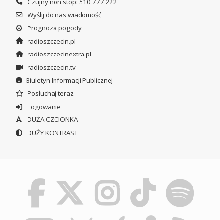
Czujny non stop: 510 777 222
Wyślij do nas wiadomość
Prognoza pogody
radioszczecin.pl
radioszczecinextra.pl
radioszczecin.tv
Biuletyn Informacji Publicznej
Posłuchaj teraz
Logowanie
DUŻA CZCIONKA
DUŻY KONTRAST