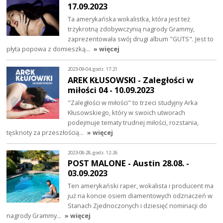
17.09.2023
Ta amerykańska wokalistka, która jest też
trzykrotną zdobywczynią nagrody Grammy,
zaprezentowała swój drugi album "GUTS". Jest to
płyta popowa z domieszką…
» więcej
2023-09-04, godz. 17:21
AREK KŁUSOWSKI - Zaległości w
miłości 04 - 10.09.2023
"Zaległości w miłości" to trzeci studyjny Arka
Kłusowskiego, który w swoich utworach
podejmuje tematy trudnej miłości, rozstania,
tęsknoty za przeszłością…
» więcej
2023-08-28, godz. 12:26
POST MALONE - Austin 28.08. -
03.09.2023
Ten amerykański raper, wokalista i producent ma
już na koncie osiem diamentowych odznaczeń w
Stanach Zjednoczonych i dziesięć nominacji do
nagrody Grammy…
» więcej