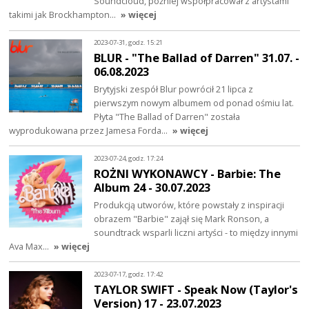
Soundcloud, później współpracował z artystami
takimi jak Brockhampton…
» więcej
2023-07-31, godz. 15:21
BLUR - "The Ballad of Darren" 31.07. -
06.08.2023
Brytyjski zespół Blur powrócił 21 lipca z
pierwszym nowym albumem od ponad ośmiu lat.
Płyta "The Ballad of Darren" została
wyprodukowana przez Jamesa Forda…
» więcej
2023-07-24, godz. 17:24
ROŻNI WYKONAWCY - Barbie: The
Album 24 - 30.07.2023
Produkcją utworów, które powstały z inspiracji
obrazem "Barbie" zajął się Mark Ronson, a
soundtrack wsparli liczni artyści - to między innymi
Ava Max…
» więcej
2023-07-17, godz. 17:42
TAYLOR SWIFT - Speak Now (Taylor's
Version) 17 - 23.07.2023