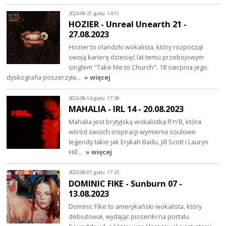
2023-08-21, godz. 14:11
HOZIER - Unreal Unearth 21 -
27.08.2023
Hozier to irlandzki wokalista, który rozpoczął
swoją karierę dziesięć lat temu przebojowym
singlem "Take Me to Church". 18 sierpnia jego
dyskografia poszerzyła…
» więcej
2023-08-14, godz. 17:39
MAHALIA - IRL 14 - 20.08.2023
Mahalia jest brytyjską wokalistką R'n'B, która
wśród swoich inspiracji wymienia soulowe
legendy takie jak Erykah Badu, Jill Scott i Lauryn
Hill…
» więcej
2023-08-07, godz. 17:25
DOMINIC FIKE - Sunburn 07 -
13.08.2023
Dominic Fike to amerykański wokalista, który
debiutował, wydając piosenki na portalu