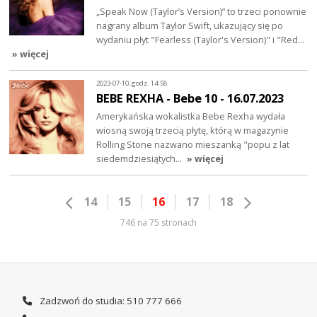
„Speak Now (Taylor’s Version)” to trzeci ponownie
nagrany album Taylor Swift, ukazujący się po
wydaniu płyt "Fearless (Taylor's Version)" i "Red…
» więcej
2023-07-10, godz. 14:58
BEBE REXHA - Bebe 10 - 16.07.2023
Amerykańska wokalistka Bebe Rexha wydała
wiosną swoją trzecią płytę, którą w magazynie
Rolling Stone nazwano mieszanką "popu z lat
siedemdziesiątych…
» więcej
14
15
16
17
18
746 na 75 stronach
Zadzwoń do studia: 510 777 666