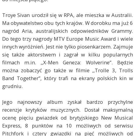
Troye Sivan urodził się w RPA, ale mieszka w Australii.
Ma obywatelstwo obu tych krajów. W dorobku ma już 6
nagród Aria, australijskich odpowiedników Grammy.
Do tego trzy nagrody MTV Europe Music Award i wiele
innych wyróżnień. Jest nie tylko piosenkarzem. Zajmuje
się także aktorstwem i zagrał w kilku popularnych
filmach m.in. ,,X-Men Geneza: Wolverine”. Będzie
można zobaczyć go także w filmie ,,Trolle 3, Trolls
Band Together”, który trafi na ekrany polskich kin w
grudniu.
Jego najnowszy album zyskał bardzo przychylne
recenzje krytyków muzycznych. Dostał maksymalną
ocenę pięciu gwiazdek od brytyjskiego New Musical
Express, 8 punktów na 10 możliwych od serwisu
Pitchfork i cztery gwiazdki na pięć możliwych od