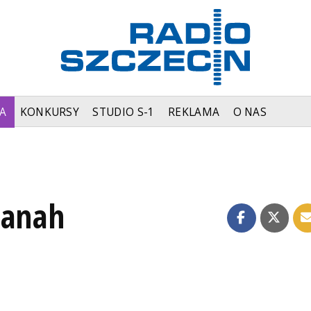
A
KONKURSY
STUDIO S-1
REKLAMA
O NAS
sanah