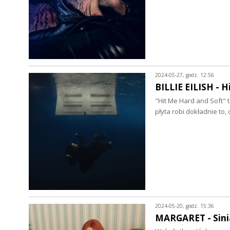
2024-05-27, godz. 12:56
BILLIE EILISH - H
"Hit Me Hard and Soft" t
płyta robi dokładnie to,
2024-05-20, godz. 15:36
MARGARET - Siniak