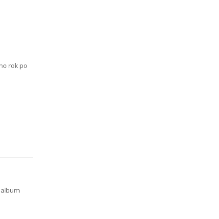
no rok po
2 album