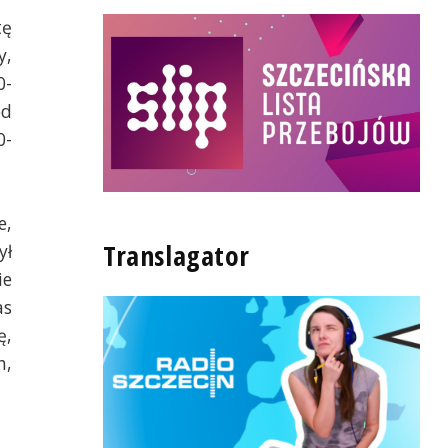
tę
y,
0-
od
0-
e,
Translagator
ył
ie
as
ę,
h,