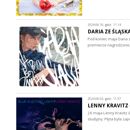
2024-06-10, godz. 11:14
DARIA ZE ŚLĄSKA 
Pod koniec maja Daria z
premierze nagrodzone
2024-06-03, godz. 11:57
LENNY KRAVITZ - 
26 maja Lenny Kravitz 
studyjny. Płyta była z