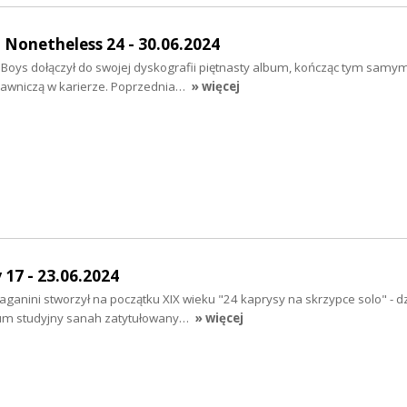
Nonetheless 24 - 30.06.2024
 Boys dołączył do swojej dyskografii piętnasty album, kończąc tym samy
dawniczą w karierze. Poprzednia…
» więcej
17 - 23.06.2024
aganini stworzył na początku XIX wieku "24 kaprysy na skrzypce solo" - dz
bum studyjny sanah zatytułowany…
» więcej