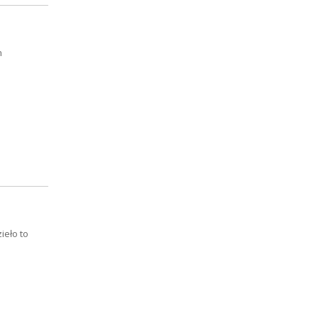
m
ieło to