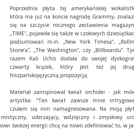
Poprzednia płyta tej amerykańskiej wokalistk
która ma już na koncie nagrodę Grammy, znalaz
się na szczycie rocznego zestawienia magazy
„TIME”, pojawiła się także w czołowych dziesiątka
podsumowań m.in. „New York Timesa”, „Rolli
Stone’a”, „The Washington”, czy „Billboardu”. T
razem Kali Uchis dodała do swojej dyskograf
czwarty krążek, który jest też jej dru
hiszpańskojęzyczną propozycją.
Materiał zainspirował kwiat orchidei - jak mó
artystka: "Ten kwiat zawsze mnie intrygowa
czułam się nim namagnesowana. Na moją pły
mistyczny, uderzający, wdzięczny i zmysłowy ur
owi świeżej energii chcę na nowo zdefiniować to, w ja