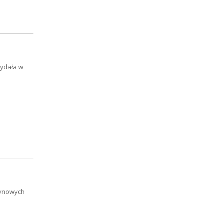
wydała w
tynowych