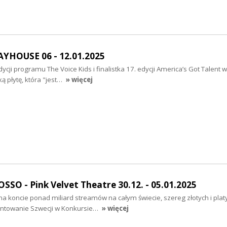
AYHOUSE 06 - 12.01.2025
ycji programu The Voice Kids i finalistka 17. edycji America’s Got Talent 
ą płytę, która "jest…
» więcej
O - Pink Velvet Theatre 30.12. - 05.01.2025
a koncie ponad miliard streamów na całym świecie, szereg złotych i pla
entowanie Szwecji w Konkursie…
» więcej