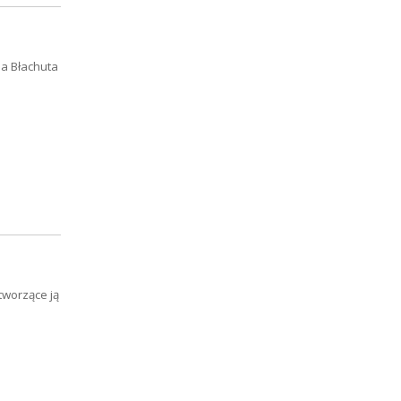
ia Błachuta
tworzące ją