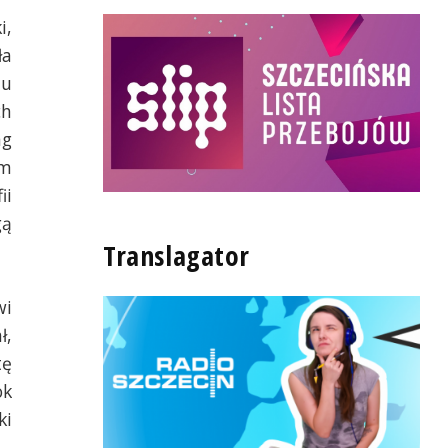
i,
ła
nu
ch
ng
ym
ii
gą
Translagator
wi
ł,
tę
ok
ki