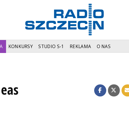
A
KONKURSY
STUDIO S-1
REKLAMA
O NAS
deas