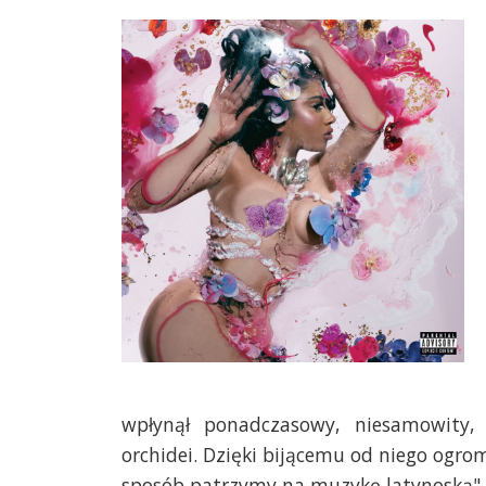
wpłynął ponadczasowy, niesamowity, 
orchidei. Dzięki bijącemu od niego ogrom
sposób patrzymy na muzykę latynoską".