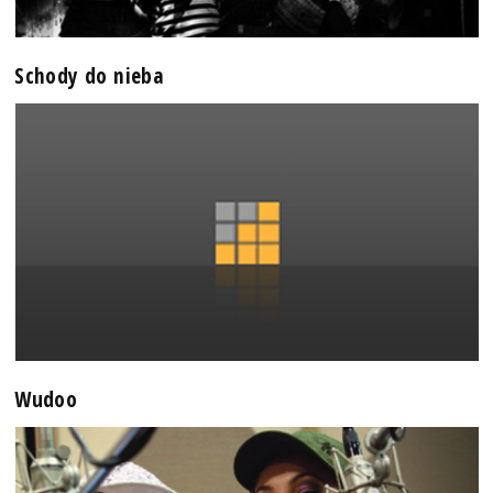
Schody do nieba
Wudoo