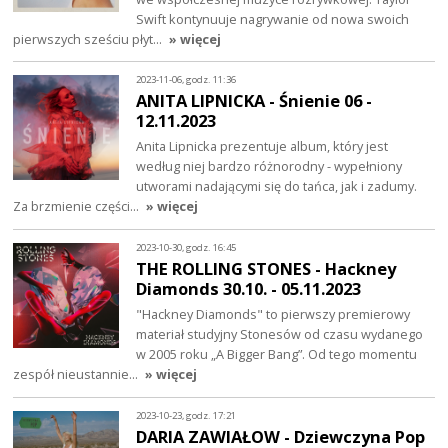
Swift kontynuuje nagrywanie od nowa swoich
pierwszych sześciu płyt…
» więcej
2023-11-06, godz. 11:36
ANITA LIPNICKA - Śnienie 06 -
12.11.2023
Anita Lipnicka prezentuje album, który jest
według niej bardzo różnorodny - wypełniony
utworami nadającymi się do tańca, jak i zadumy.
Za brzmienie części…
» więcej
2023-10-30, godz. 16:45
THE ROLLING STONES - Hackney
Diamonds 30.10. - 05.11.2023
"Hackney Diamonds" to pierwszy premierowy
materiał studyjny Stonesów od czasu wydanego
w 2005 roku „A Bigger Bang”. Od tego momentu
zespół nieustannie…
» więcej
2023-10-23, godz. 17:21
DARIA ZAWIAŁOW - Dziewczyna Pop