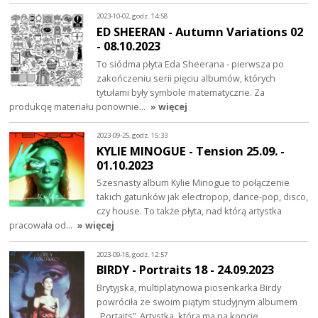
2023-10-02, godz. 14:58
ED SHEERAN - Autumn Variations 02
- 08.10.2023
To siódma płyta Eda Sheerana - pierwsza po
zakończeniu serii pięciu albumów, których
tytułami były symbole matematyczne. Za
produkcję materiału ponownie…
» więcej
2023-09-25, godz. 15:33
KYLIE MINOGUE - Tension 25.09. -
01.10.2023
Szesnasty album Kylie Minogue to połączenie
takich gatunków jak electropop, dance-pop, disco,
czy house. To także płyta, nad którą artystka
pracowała od…
» więcej
2023-09-18, godz. 12:57
BIRDY - Portraits 18 - 24.09.2023
Brytyjska, multiplatynowa piosenkarka Birdy
powróciła ze swoim piątym studyjnym albumem
„Portaits”. Artystka, która ma na koncie