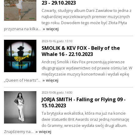
23 - 29.10.2023
Czwarty, studyjny album Darii Zawiałow to jedna z
najbardziej wyczekiwanych premier muzycznych
tego roku. Dowodem tego może być Złota Płyta
przyznana na kilka…
» więcej
2023-10-16, godz. 13:10
SMOLIK & KEV FOX - Belly of the
Whale 16 - 22.10.2023
Andrzej Smolik i Kev Fox prezentują pierwsze
długogrające wydawnictwo od prawie ośmiu lat. W
międzyczasie muzycy koncertowali i wydali epkę
„Queen of Hearts”…
» więcej
2023-10-09, godz. 14:00
JORJA SMITH - Falling or Flying 09 -
15.10.2023
Ta brytyjska wokalistka, która ma już na koncie
dwie statuetki Brit Awards oraz jedną nominację
do Grammy, wreszcie wydała swój drugi album.
Znajdziemy na…
» więcej