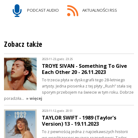
PODCAST AUDIO
AKTUALNOŚCI RSS
Zobacz także
2023-11-23, godz. 23:25
TROYE SIVAN - Something To Give
Each Other 20 - 26.11.2023
To trzecia płyta w dyskografii tego 28-letniego
artysty. Jedna piosenka z tej płyty ,,Rush” stała się
sporym przebojem na świecie w tym roku. Dobrze
poradziła…
» więcej
2023-11-12, godz. 20:51
TAYLOR SWIFT - 1989 (Taylor's
Version) 13 - 19.11.2023
To z pewnością jedna z najciekawszych historii
we współczesnej muzyce rozrywkowej. Taylor