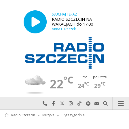
SŁUCHAJ TERAZ
RADIO SZCZECIN NA
WAKACJACH do 17:00
Anna Łukaszek
°C
jutro
pojutrze
22
°C
°C
24
29
Najlepiej po prostu do nas zadzwoń
Odwiedź nas na Facebook-u
Odwiedź nas na X
Odwiedź nas na Instagram-ie
Odwiedź nas na TikTok-u
Szukaj nas na Spotify
Wyślij do nas w
Szukaj
Radio Szczecin
»
Muzyka
»
Płyta tygodnia