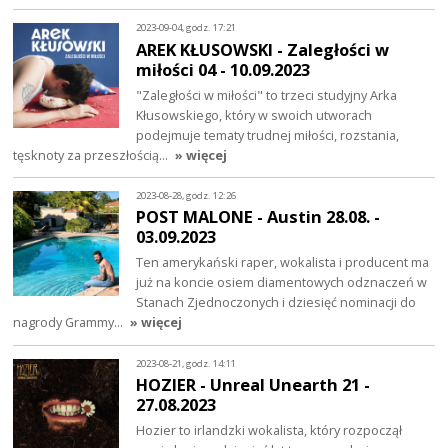
2023-09-04, godz. 17:21
AREK KŁUSOWSKI - Zaległości w
miłości 04 - 10.09.2023
"Zaległości w miłości" to trzeci studyjny Arka
Kłusowskiego, który w swoich utworach
podejmuje tematy trudnej miłości, rozstania,
tęsknoty za przeszłością…
» więcej
2023-08-28, godz. 12:26
POST MALONE - Austin 28.08. -
03.09.2023
Ten amerykański raper, wokalista i producent ma
już na koncie osiem diamentowych odznaczeń w
Stanach Zjednoczonych i dziesięć nominacji do
nagrody Grammy…
» więcej
2023-08-21, godz. 14:11
HOZIER - Unreal Unearth 21 -
27.08.2023
Hozier to irlandzki wokalista, który rozpoczął