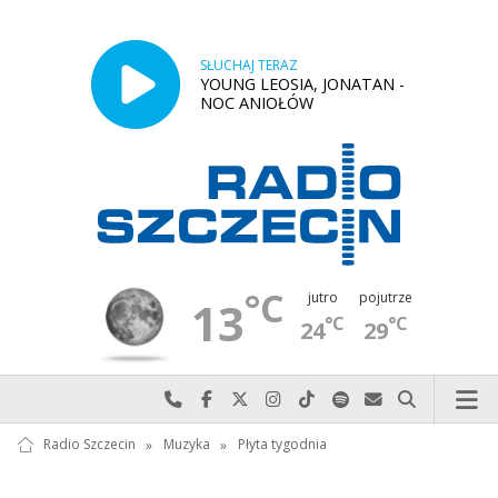
SŁUCHAJ TERAZ
YOUNG LEOSIA, JONATAN -
NOC ANIOŁÓW
°C
jutro
pojutrze
13
°C
°C
24
29
Najlepiej po prostu do nas zadzwoń
Odwiedź nas na Facebook-u
Odwiedź nas na X
Odwiedź nas na Instagram-ie
Odwiedź nas na TikTok-u
Szukaj nas na Spotify
Wyślij do nas w
Szukaj
Radio Szczecin
»
Muzyka
»
Płyta tygodnia