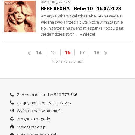
2023-07-10, godz. 14:58
BEBE REXHA - Bebe 10 - 16.07.2023
Amerykańska wokalistka Bebe Rexha wydała
wiosną swoją trzecią płytę, którą w magazynie
Rolling Stone nazwano mieszanką "popu z lat
siedemdziesiątych…
» więcej
14
15
16
17
18
746 na 75 stronach
Zadzwoń do studia: 510 777 666
Czujny non stop: 510 777 222
Wyślij do nas wiadomość
Prognoza pogody
radioszczecin.pl
radioszczecinextra.pl