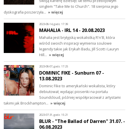
swoją karierę dziesięć lat temu przebojowym
singlem "Take Me to Church". 18 sierpnia jego
dyskografia poszerzyła…
» więcej
2023-08-14, godz. 17:39
MAHALIA - IRL 14 - 20.08.2023
Mahalia jest brytyjską wokalistką R'n'B, która
wśród swoich inspiracji wymienia soulowe
legendy takie jak Erykah Badu, Jill Scott i Lauryn
Hill…
» więcej
2023-08-07, godz. 17:25
DOMINIC FIKE - Sunburn 07 -
13.08.2023
Dominic Fike to amerykański wokalista, który
debiutował, wydając piosenki na portalu
Soundcloud, później współpracował z artystami
takimi jak Brockhampton…
» więcej
2023-07-31, godz. 15:21
BLUR - "The Ballad of Darren" 31.07. -
06.08.2023