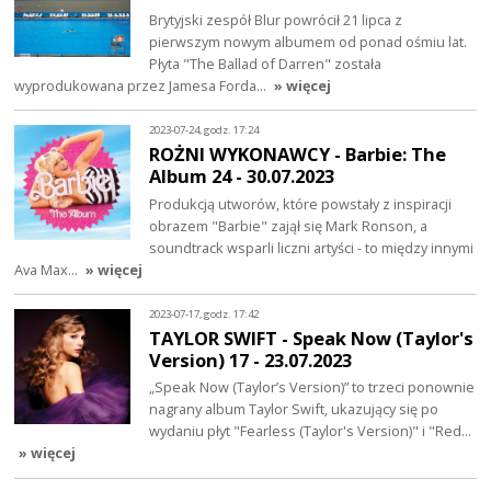
Brytyjski zespół Blur powrócił 21 lipca z
pierwszym nowym albumem od ponad ośmiu lat.
Płyta "The Ballad of Darren" została
wyprodukowana przez Jamesa Forda…
» więcej
2023-07-24, godz. 17:24
ROŻNI WYKONAWCY - Barbie: The
Album 24 - 30.07.2023
Produkcją utworów, które powstały z inspiracji
obrazem "Barbie" zajął się Mark Ronson, a
soundtrack wsparli liczni artyści - to między innymi
Ava Max…
» więcej
2023-07-17, godz. 17:42
TAYLOR SWIFT - Speak Now (Taylor's
Version) 17 - 23.07.2023
„Speak Now (Taylor’s Version)” to trzeci ponownie
nagrany album Taylor Swift, ukazujący się po
wydaniu płyt "Fearless (Taylor's Version)" i "Red…
» więcej