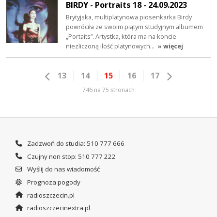
BIRDY - Portraits 18 - 24.09.2023
Brytyjska, multiplatynowa piosenkarka Birdy
powróciła ze swoim piątym studyjnym albumem
„Portaits”. Artystka, która ma na koncie
niezliczoną ilość platynowych…
» więcej
13
14
15
16
17
746 na 75 stronach
Zadzwoń do studia: 510 777 666
Czujny non stop: 510 777 222
Wyślij do nas wiadomość
Prognoza pogody
radioszczecin.pl
radioszczecinextra.pl