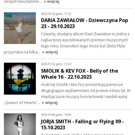
zespół nieustannie…
» więcej
2023-10-23, godz. 17:21
DARIA ZAWIAŁOW - Dziewczyna Pop
23 - 29.10.2023
Czwarty, studyjny album Darii Zawiałow to jedna z
najbardziej wyczekiwanych premier muzycznych
tego roku. Dowodem tego może być Złota Płyta
przyznana na kilka…
» więcej
2023-10-16, godz. 13:10
SMOLIK & KEV FOX - Belly of the
Whale 16 - 22.10.2023
Andrzej Smolik i Kev Fox prezentują pierwsze
długogrające wydawnictwo od prawie ośmiu lat. W
międzyczasie muzycy koncertowali i wydali epkę
„Queen of Hearts”…
» więcej
2023-10-09, godz. 14:00
JORJA SMITH - Falling or Flying 09 -
15.10.2023
Ta brytyjska wokalistka, która ma już na koncie