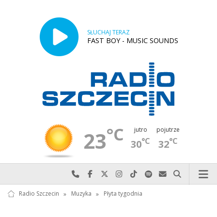
SŁUCHAJ TERAZ
FAST BOY - MUSIC SOUNDS
°C
jutro
pojutrze
23
°C
°C
30
32
Najlepiej po prostu do nas zadzwoń
Odwiedź nas na Facebook-u
Odwiedź nas na X
Odwiedź nas na Instagram-ie
Odwiedź nas na TikTok-u
Szukaj nas na Spotify
Wyślij do nas w
Szukaj
Radio Szczecin
»
Muzyka
»
Płyta tygodnia