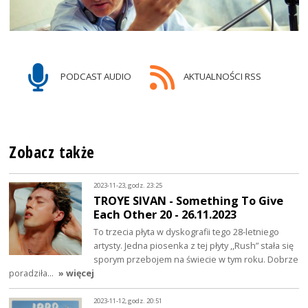
PODCAST AUDIO
AKTUALNOŚCI RSS
Zobacz także
2023-11-23, godz. 23:25
TROYE SIVAN - Something To Give
Each Other 20 - 26.11.2023
To trzecia płyta w dyskografii tego 28-letniego
artysty. Jedna piosenka z tej płyty ,,Rush” stała się
sporym przebojem na świecie w tym roku. Dobrze
poradziła…
» więcej
2023-11-12, godz. 20:51