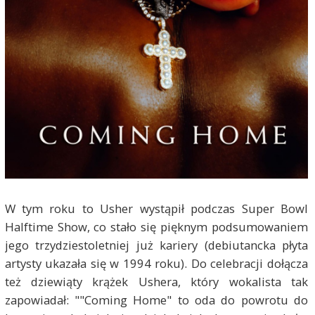
W tym roku to Usher wystąpił podczas Super Bowl
Halftime Show, co stało się pięknym podsumowaniem
jego trzydziestoletniej już kariery (debiutancka płyta
artysty ukazała się w 1994 roku). Do celebracji dołącza
też dziewiąty krążek Ushera, który wokalista tak
zapowiadał: ""Coming Home" to oda do powrotu do