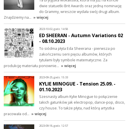
dwie statuetki Brit Awards oraz jedną nominację
do Grammy, wreszcie wydała swój drugi album.
Znajdziemy na…
» więcej
2023-10-02, godz. 14:58
ED SHEERAN - Autumn Variations 02
- 08.10.2023
To siódma płyta Eda Sheerana - pierwsza po
zakończeniu serii pięciu albumów, których
tytułami były symbole matematyczne. Za
produkcję materiału ponownie…
» więcej
2023-09-25, godz. 15:33
KYLIE MINOGUE - Tension 25.09. -
01.10.2023
Szesnasty album Kylie Minogue to połączenie
takich gatunków jak electropop, dance-pop, disco,
czy house. To także płyta, nad którą artystka
pracowała od…
» więcej
2023-09-18, godz. 12:57