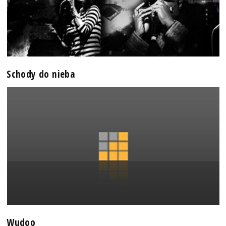
Schody do nieba
Wudoo