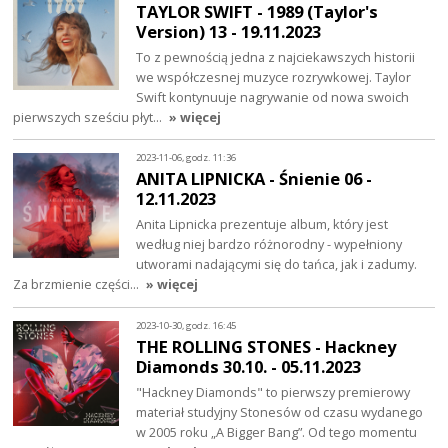
TAYLOR SWIFT - 1989 (Taylor's
Version) 13 - 19.11.2023
To z pewnością jedna z najciekawszych historii
we współczesnej muzyce rozrywkowej. Taylor
Swift kontynuuje nagrywanie od nowa swoich
pierwszych sześciu płyt…
» więcej
2023-11-06, godz. 11:36
ANITA LIPNICKA - Śnienie 06 -
12.11.2023
Anita Lipnicka prezentuje album, który jest
według niej bardzo różnorodny - wypełniony
utworami nadającymi się do tańca, jak i zadumy.
Za brzmienie części…
» więcej
2023-10-30, godz. 16:45
THE ROLLING STONES - Hackney
Diamonds 30.10. - 05.11.2023
"Hackney Diamonds" to pierwszy premierowy
materiał studyjny Stonesów od czasu wydanego
w 2005 roku „A Bigger Bang”. Od tego momentu