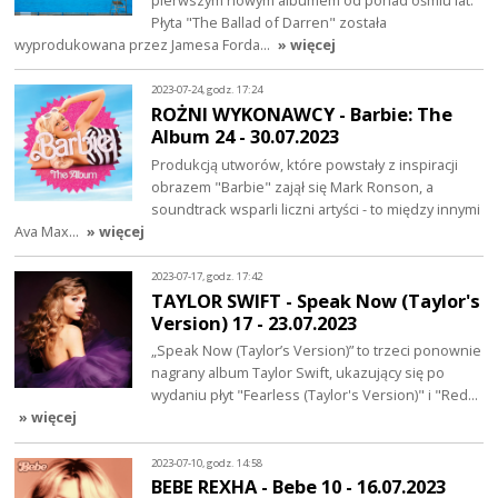
Płyta "The Ballad of Darren" została
wyprodukowana przez Jamesa Forda…
» więcej
2023-07-24, godz. 17:24
ROŻNI WYKONAWCY - Barbie: The
Album 24 - 30.07.2023
Produkcją utworów, które powstały z inspiracji
obrazem "Barbie" zajął się Mark Ronson, a
soundtrack wsparli liczni artyści - to między innymi
Ava Max…
» więcej
2023-07-17, godz. 17:42
TAYLOR SWIFT - Speak Now (Taylor's
Version) 17 - 23.07.2023
„Speak Now (Taylor’s Version)” to trzeci ponownie
nagrany album Taylor Swift, ukazujący się po
wydaniu płyt "Fearless (Taylor's Version)" i "Red…
» więcej
2023-07-10, godz. 14:58
BEBE REXHA - Bebe 10 - 16.07.2023