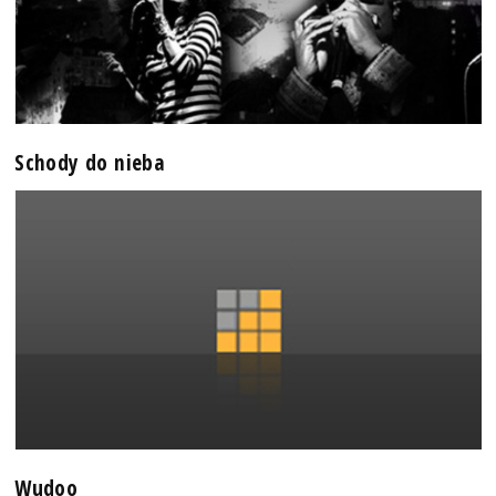
Schody do nieba
Wudoo