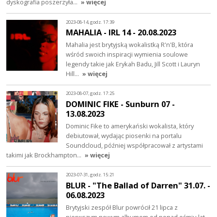
dyskografia poszerzyła…
» więcej
2023-08-14, godz. 17:39
MAHALIA - IRL 14 - 20.08.2023
Mahalia jest brytyjską wokalistką R'n'B, która
wśród swoich inspiracji wymienia soulowe
legendy takie jak Erykah Badu, Jill Scott i Lauryn
Hill…
» więcej
2023-08-07, godz. 17:25
DOMINIC FIKE - Sunburn 07 -
13.08.2023
Dominic Fike to amerykański wokalista, który
debiutował, wydając piosenki na portalu
Soundcloud, później współpracował z artystami
takimi jak Brockhampton…
» więcej
2023-07-31, godz. 15:21
BLUR - "The Ballad of Darren" 31.07. -
06.08.2023
Brytyjski zespół Blur powrócił 21 lipca z
pierwszym nowym albumem od ponad ośmiu lat.