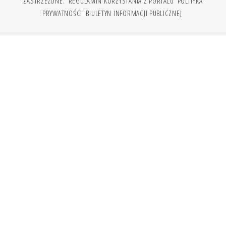
ZASTRZEŻONE.
REGULAMIN KORZYSTANIA Z PORTALU
POLITYKA
PRYWATNOŚCI
BIULETYN INFORMACJI PUBLICZNEJ