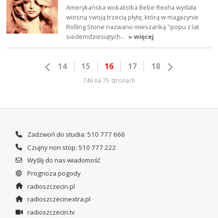
Amerykańska wokalistka Bebe Rexha wydała
wiosną swoją trzecią płytę, którą w magazynie
Rolling Stone nazwano mieszanką "popu z lat
siedemdziesiątych…
» więcej
14
15
16
17
18
746 na 75 stronach
Zadzwoń do studia: 510 777 666
Czujny non stop: 510 777 222
Wyślij do nas wiadomość
Prognoza pogody
radioszczecin.pl
radioszczecinextra.pl
radioszczecin.tv