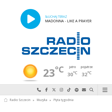
SŁUCHAJ TERAZ
MADONNA - LIKE A PRAYER
°C
jutro
pojutrze
23
°C
°C
30
32
Najlepiej po prostu do nas zadzwoń
Odwiedź nas na Facebook-u
Odwiedź nas na X
Odwiedź nas na Instagram-ie
Odwiedź nas na TikTok-u
Szukaj nas na Spotify
Wyślij do nas w
Szukaj
Radio Szczecin
»
Muzyka
»
Płyta tygodnia