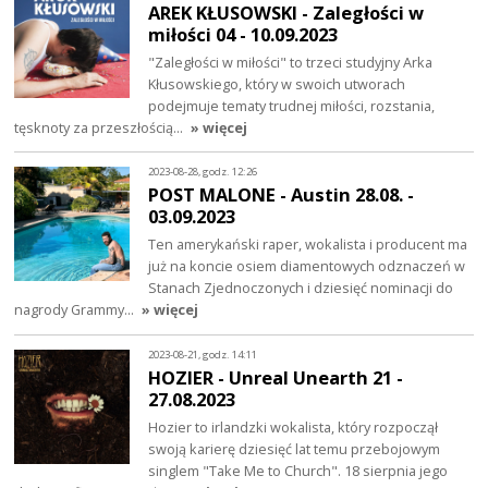
AREK KŁUSOWSKI - Zaległości w
miłości 04 - 10.09.2023
"Zaległości w miłości" to trzeci studyjny Arka
Kłusowskiego, który w swoich utworach
podejmuje tematy trudnej miłości, rozstania,
tęsknoty za przeszłością…
» więcej
2023-08-28, godz. 12:26
POST MALONE - Austin 28.08. -
03.09.2023
Ten amerykański raper, wokalista i producent ma
już na koncie osiem diamentowych odznaczeń w
Stanach Zjednoczonych i dziesięć nominacji do
nagrody Grammy…
» więcej
2023-08-21, godz. 14:11
HOZIER - Unreal Unearth 21 -
27.08.2023
Hozier to irlandzki wokalista, który rozpoczął
swoją karierę dziesięć lat temu przebojowym
singlem "Take Me to Church". 18 sierpnia jego