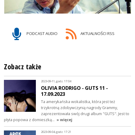
PODCAST AUDIO
AKTUALNOŚCI RSS
Zobacz także
2023-09-11, godz. 17:04
OLIVIA RODRIGO - GUTS 11 -
17.09.2023
Ta amerykańska wokalistka, która jest też
trzykrotną zdobywczynią nagrody Grammy,
zaprezentowała swój drugi album "GUTS". Jest to
płyta popowa z domieszką…
» więcej
2023-09-04, godz. 17:21