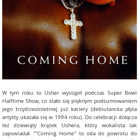
W tym roku to Usher wystąpił podczas Super Bowl
Halftime Show, co stało się pięknym podsumowaniem
jego trzydziestoletniej już kariery (debiutancka płyta
artysty ukazała się w 1994 roku). Do celebracji dołącza
też dziewiąty krążek Ushera, który wokalista tak
zapowiadał: ""Coming Home" to oda do powrotu do