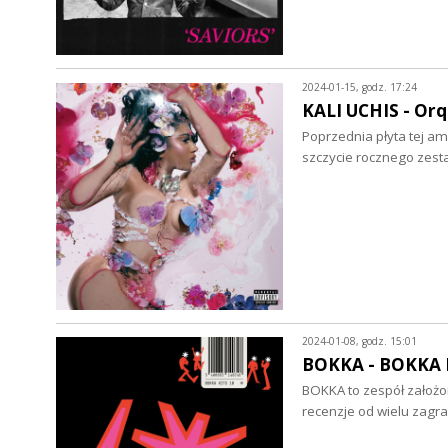
2024-01-15, godz. 17:24
KALI UCHIS - Orq
Poprzednia płyta tej am
szczycie rocznego zes
2024-01-08, godz. 15:01
BOKKA - BOKKA HI
BOKKA to zespół założo
recenzje od wielu zagr