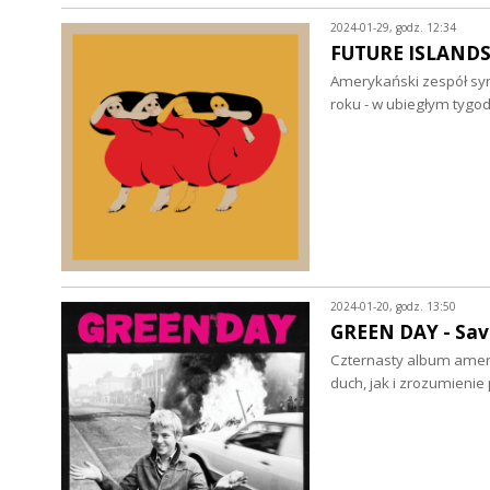
2024-01-29, godz. 12:34
FUTURE ISLANDS -
Amerykański zespół syn
roku - w ubiegłym tygo
2024-01-20, godz. 13:50
GREEN DAY - Savi
Czternasty album amer
duch, jak i zrozumienie 