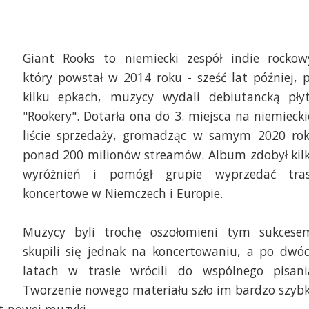
Giant Rooks to niemiecki zespół indie rockow
który powstał w 2014 roku - sześć lat później, 
kilku epkach, muzycy wydali debiutancką pły
"Rookery". Dotarła ona do 3. miejsca na niemiecki
liście sprzedaży, gromadząc w samym 2020 ro
ponad 200 milionów streamów. Album zdobył kil
wyróżnień i pomógł grupie wyprzedać tra
koncertowe w Niemczech i Europie.
Muzycy byli trochę oszołomieni tym sukcese
skupili się jednak na koncertowaniu, a po dwó
latach w trasie wrócili do wspólnego pisani
Tworzenie nowego materiału szło im bardzo szyb