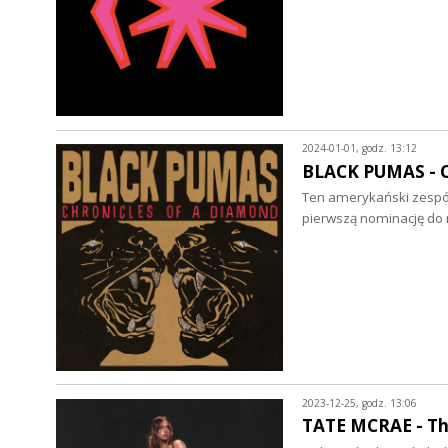
2024-01-01, godz. 13:12
BLACK PUMAS - Ch
Ten amerykański zespół
pierwszą nominację do
2023-12-25, godz. 13:06
TATE MCRAE - Thi