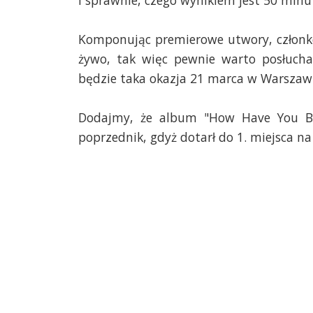
i sprawnie, czego wynikiem jest 50 minu
Komponując premierowe utwory, członko
żywo, tak więc pewnie warto posłuch
będzie taka okazja 21 marca w Warszawi
Dodajmy, że album "How Have You Bee
poprzednik, gdyż dotarł do 1. miejsca na 