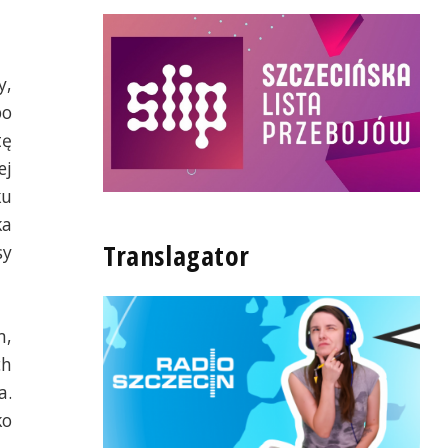
y,
po
tę
ej
ku
ka
Translagator
sy
m,
ch
a.
ko