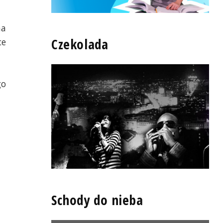
na
Czekolada
ce
go
Schody do nieba