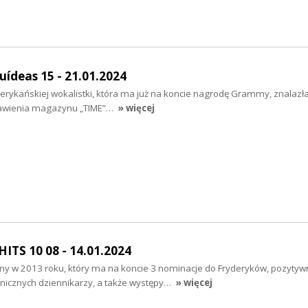
uídeas 15 - 21.01.2024
erykańskiej wokalistki, która ma już na koncie nagrodę Grammy, znalazła
tawienia magazynu „TIME”…
» więcej
TS 10 08 - 14.01.2024
ny w 2013 roku, który ma na koncie 3 nominacje do Fryderyków, pozytyw
anicznych dziennikarzy, a także występy…
» więcej