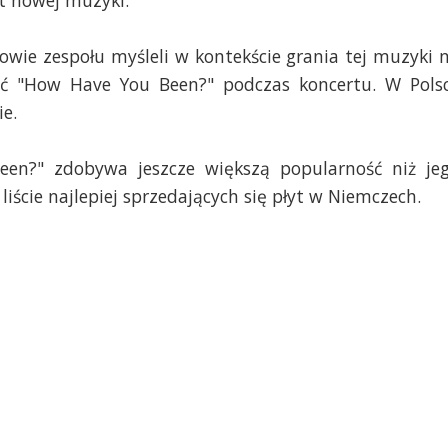
t nowej muzyki.
wie zespołu myśleli w kontekście grania tej muzyki 
ać "How Have You Been?" podczas koncertu. W Pols
e.
n?" zdobywa jeszcze większą popularność niż je
liście najlepiej sprzedających się płyt w Niemczech.