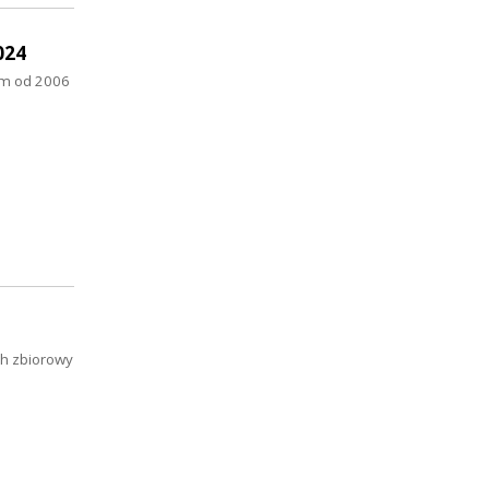
024
ym od 2006
h zbiorowy