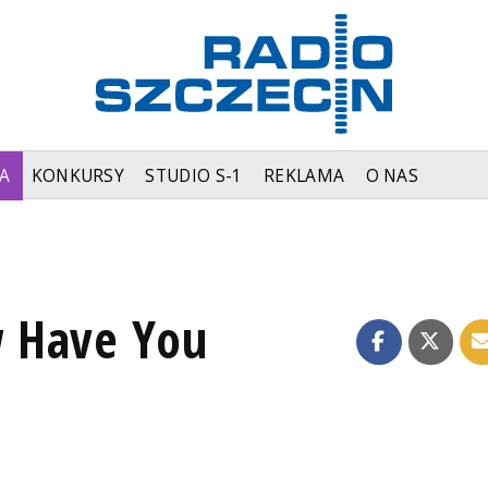
A
KONKURSY
STUDIO S-1
REKLAMA
O NAS
 Have You