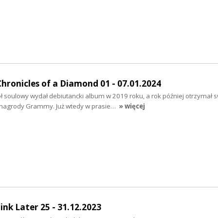
ronicles of a Diamond 01 - 07.01.2024
 soulowy wydał debiutancki album w 2019 roku, a rok później otrzymał s
 nagrody Grammy. Już wtedy w prasie…
» więcej
nk Later 25 - 31.12.2023