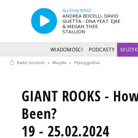
SŁUCHAJ TERAZ
ANDREA BOCELLI, DAVID
GUETTA - DNA FEAT. EJAE
& MEGAN THEE
STALLION
WIADOMOŚCI
PODCASTY
MUZYK
Radio Szczecin
»
Muzyka
»
Płyta tygodnia
GIANT ROOKS - How
Been?
19 - 25.02.2024