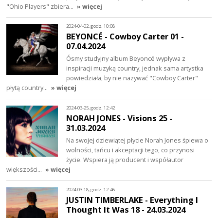
"Ohio Players" zbiera…
» więcej
2024-04-02, godz. 10:08
BEYONCÉ - Cowboy Carter 01 -
07.04.2024
Ósmy studyjny album Beyoncé wypływa z
inspiracji muzyką country, jednak sama artystka
powiedziała, by nie nazywać "Cowboy Carter"
płytą country…
» więcej
2024-03-25, godz. 12:42
NORAH JONES - Visions 25 -
31.03.2024
Na swojej dziewiątej płycie Norah Jones śpiewa o
wolności, tańcu i akceptacji tego, co przynosi
życie. Wspiera ją producent i współautor
większości…
» więcej
2024-03-18, godz. 12:46
JUSTIN TIMBERLAKE - Everything I
Thought It Was 18 - 24.03.2024