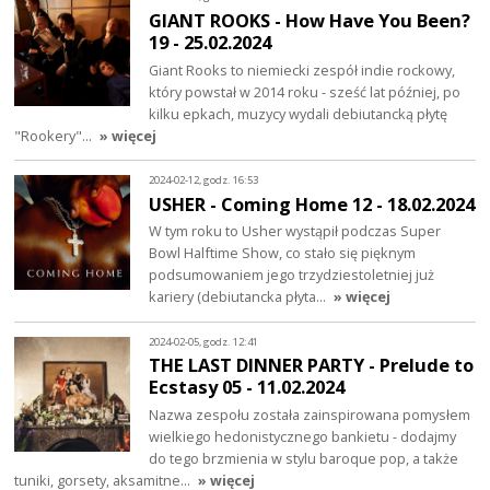
GIANT ROOKS - How Have You Been?
19 - 25.02.2024
Giant Rooks to niemiecki zespół indie rockowy,
który powstał w 2014 roku - sześć lat później, po
kilku epkach, muzycy wydali debiutancką płytę
"Rookery"…
» więcej
2024-02-12, godz. 16:53
USHER - Coming Home 12 - 18.02.2024
W tym roku to Usher wystąpił podczas Super
Bowl Halftime Show, co stało się pięknym
podsumowaniem jego trzydziestoletniej już
kariery (debiutancka płyta…
» więcej
2024-02-05, godz. 12:41
THE LAST DINNER PARTY - Prelude to
Ecstasy 05 - 11.02.2024
Nazwa zespołu została zainspirowana pomysłem
wielkiego hedonistycznego bankietu - dodajmy
do tego brzmienia w stylu baroque pop, a także
tuniki, gorsety, aksamitne…
» więcej