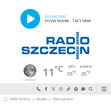
SŁUCHAJ TERAZ
SYLVIA NOVAK - TACY SAMI
°C
jutro
pojutrze
11
°C
°C
30
25
Najlepiej po prostu do nas zadzwoń
Odwiedź nas na Facebook-u
Odwiedź nas na X
Odwiedź nas na Instagram-ie
Odwiedź nas na TikTok-u
Szukaj nas na Spotify
Wyślij do nas w
Szukaj
Radio Szczecin
»
Muzyka
»
Płyta tygodnia