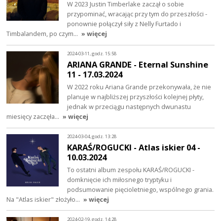
W 2023 Justin Timberlake zaczął o sobie
przypominać, wracając przy tym do przeszłości -
ponownie połączył siły z Nelly Furtado i
Timbalandem, po czym…
» więcej
2024-03-11, godz. 15:58
ARIANA GRANDE - Eternal Sunshine
11 - 17.03.2024
W 2022 roku Ariana Grande przekonywała, że nie
planuje w najbliższej przyszłości kolejnej płyty,
jednak w przeciągu następnych dwunastu
miesięcy zaczęła…
» więcej
2024-03-04, godz. 13:28
KARAŚ/ROGUCKI - Atlas iskier 04 -
10.03.2024
To ostatni album zespołu KARAŚ/ROGUCKI -
domknięcie ich miłosnego tryptyku i
podsumowanie pięcioletniego, wspólnego grania.
Na "Atlas iskier" złożyło…
» więcej
2024-02-19, godz. 14:28