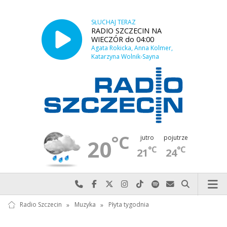
SŁUCHAJ TERAZ
RADIO SZCZECIN NA
WIECZÓR do 04:00
Agata Rokicka, Anna Kolmer,
Katarzyna Wolnik-Sayna
°C
jutro
pojutrze
20
°C
°C
21
24
Najlepiej po prostu do nas zadzwoń
Odwiedź nas na Facebook-u
Odwiedź nas na X
Odwiedź nas na Instagram-ie
Odwiedź nas na TikTok-u
Szukaj nas na Spotify
Wyślij do nas w
Szukaj
Radio Szczecin
»
Muzyka
»
Płyta tygodnia