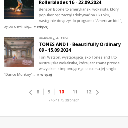
Rollerblades 16 - 22.09.2024
Benson Boone to amerykański wokalista, który
popularność zaczął zdobywać na TikToku,
następnie dołączył do programu "American Idol",
by po chwili się…
» więcej
2024-09-09, godz. 13:04
TONES AND I - Beautifully Ordinary
09 - 15.09.2024
Toni Watson, występująca jako Tones and I, to
australijska wokalistka, która jest znana przede
wszystkim z imponującego sukcesu jej singla
"Dance Monkey"…
» więcej
8
9
10
11
12
746 na 75 stronach