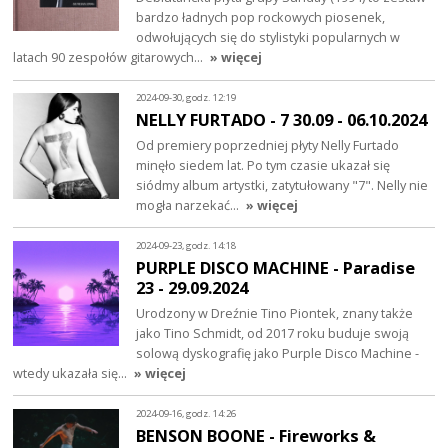
bardzo ładnych pop rockowych piosenek,
odwołujących się do stylistyki popularnych w
latach 90 zespołów gitarowych…
» więcej
2024-09-30, godz. 12:19
NELLY FURTADO - 7 30.09 - 06.10.2024
Od premiery poprzedniej płyty Nelly Furtado
minęło siedem lat. Po tym czasie ukazał się
siódmy album artystki, zatytułowany "7". Nelly nie
mogła narzekać…
» więcej
2024-09-23, godz. 14:18
PURPLE DISCO MACHINE - Paradise
23 - 29.09.2024
Urodzony w Dreźnie Tino Piontek, znany także
jako Tino Schmidt, od 2017 roku buduje swoją
solową dyskografię jako Purple Disco Machine -
wtedy ukazała się…
» więcej
2024-09-16, godz. 14:26
BENSON BOONE - Fireworks &