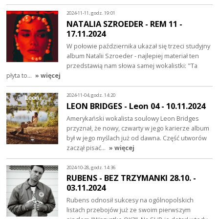
2024-11-11, godz. 19:01
NATALIA SZROEDER - REM 11 -
17.11.2024
W połowie października ukazał się trzeci studyjny
album Natalii Szroeder - najlepiej materiał ten
przedstawią nam słowa samej wokalistki: "Ta
płyta to…
» więcej
2024-11-04, godz. 14:20
LEON BRIDGES - Leon 04 - 10.11.2024
Amerykański wokalista soulowy Leon Bridges
przyznał, że nowy, czwarty w jego karierze album
był w jego myślach już od dawna. Część utworów
zaczął pisać…
» więcej
2024-10-28, godz. 14:36
RUBENS - BEZ TRZYMANKI 28.10. -
03.11.2024
Rubens odnosił sukcesy na ogólnopolskich
listach przebojów już ze swoim pierwszym