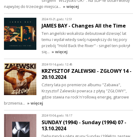
singlem "Wszystko OK?". Na SLiP-ie dotarł wtedy
najwyżej do trzeciego miejsca…
» więcej
2024-10-21, godz. 12:51
JAMES BAY - Changes All the Time
Ten angielski wokalista debiutował dziesięć lat
temu i wydał wtedy swój największy do tej pory
przebój "Hold Back the River" - singiel ten pokrył
się…
» więcej
2024-10-14, godz. 12:48
KRZYSZTOF ZALEWSKI - ZGŁOWY 14 -
20.10.2024
Cztery lata po premierze albumu "Zabawa",
Krzysztof Zalewski powraca z płytą "ZGŁOWY",
gdzie stawia na rock'n'rollową energię, gitarowe
brzmienia…
» więcej
2024-10-04, godz. 18:17
SUNDAY (1994) - Sunday (1994) 07 -
13.10.2024
Debiutancka płyta grupy Sunday (1994) to zestaw