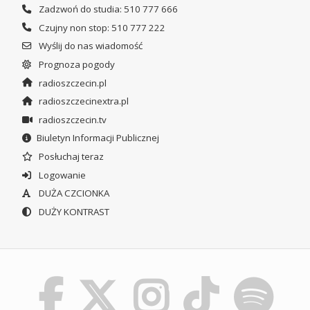
Zadzwoń do studia: 510 777 666
Czujny non stop: 510 777 222
Wyślij do nas wiadomość
Prognoza pogody
radioszczecin.pl
radioszczecinextra.pl
radioszczecin.tv
Biuletyn Informacji Publicznej
Posłuchaj teraz
Logowanie
DUŻA CZCIONKA
DUŻY KONTRAST