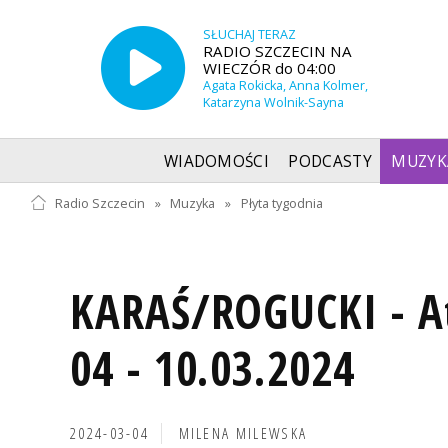
SŁUCHAJ TERAZ
RADIO SZCZECIN NA
WIECZÓR do 04:00
Agata Rokicka, Anna Kolmer,
Katarzyna Wolnik-Sayna
WIADOMOŚCI
PODCASTY
MUZYK
Radio Szczecin
»
Muzyka
»
Płyta tygodnia
KARAŚ/ROGUCKI - Atl
04 - 10.03.2024
2024-03-04
MILENA MILEWSKA