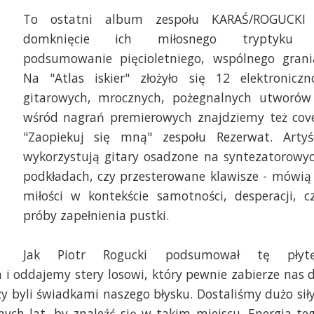
To ostatni album zespołu KARAŚ/ROGUCKI
domknięcie ich miłosnego tryptyku
podsumowanie pięcioletniego, wspólnego grani
Na "Atlas iskier" złożyło się 12 elektroniczn
gitarowych, mrocznych, pożegnalnych utworów
wśród nagrań premierowych znajdziemy też cov
"Zaopiekuj się mną" zespołu Rezerwat. Artyś
wykorzystują gitary osadzone na syntezatorowy
podkładach, czy przesterowane klawisze - mówią
miłości w kontekście samotności, desperacji, c
próby zapełnienia pustki.
Jak Piotr Rogucki podsumował tę płyt
i oddajemy stery losowi, który pewnie zabierze nas 
y byli świadkami naszego błysku. Dostaliśmy dużo siły
nych lat, by znaleźć się w takim miejscu. Energia te