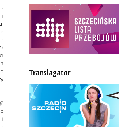
 -
 i
a.
o-
 -
er
ci
ch
Translagator
 o
zy
ę?
do
 i
go