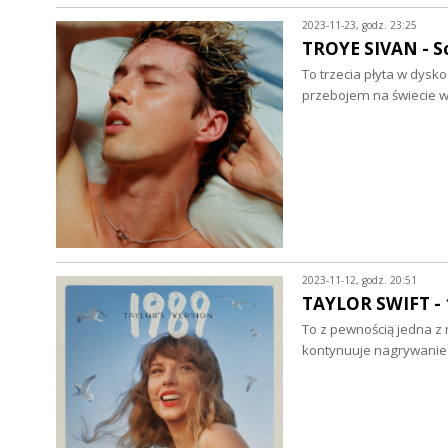
2023-11-23, godz. 23:25
TROYE SIVAN - So
To trzecia płyta w dysko
przebojem na świecie w
2023-11-12, godz. 20:51
TAYLOR SWIFT - 1
To z pewnością jedna z 
kontynuuje nagrywanie 