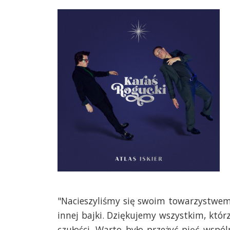
"Nacieszyliśmy się swoim towarzystwem 
innej bajki. Dziękujemy wszystkim, którz
czułości. Warto było przeżyć pięć wspól