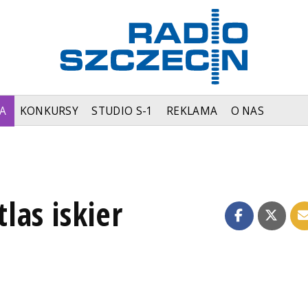
A
KONKURSY
STUDIO S-1
REKLAMA
O NAS
as iskier