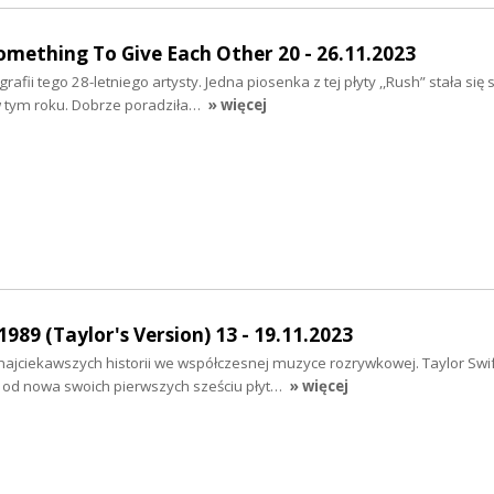
mething To Give Each Other 20 - 26.11.2023
grafii tego 28-letniego artysty. Jedna piosenka z tej płyty ,,Rush” stała si
 tym roku. Dobrze poradziła…
» więcej
989 (Taylor's Version) 13 - 19.11.2023
najciekawszych historii we współczesnej muzyce rozrywkowej. Taylor Swif
od nowa swoich pierwszych sześciu płyt…
» więcej