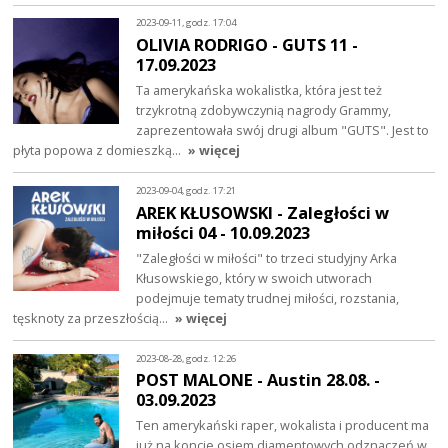
2023-09-11, godz. 17:04
OLIVIA RODRIGO - GUTS 11 -
17.09.2023
Ta amerykańska wokalistka, która jest też
trzykrotną zdobywczynią nagrody Grammy,
zaprezentowała swój drugi album "GUTS". Jest to
płyta popowa z domieszką…
» więcej
2023-09-04, godz. 17:21
AREK KŁUSOWSKI - Zaległości w
miłości 04 - 10.09.2023
"Zaległości w miłości" to trzeci studyjny Arka
Kłusowskiego, który w swoich utworach
podejmuje tematy trudnej miłości, rozstania,
tęsknoty za przeszłością…
» więcej
2023-08-28, godz. 12:26
POST MALONE - Austin 28.08. -
03.09.2023
Ten amerykański raper, wokalista i producent ma
już na koncie osiem diamentowych odznaczeń w