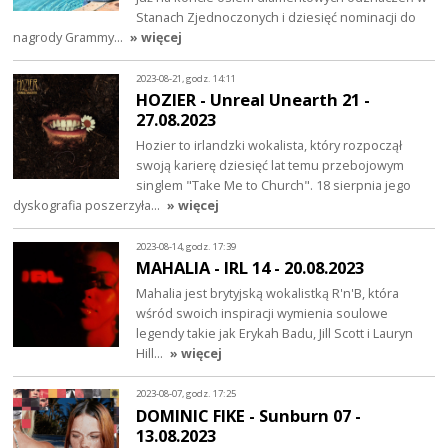
Stanach Zjednoczonych i dziesięć nominacji do
nagrody Grammy…
» więcej
2023-08-21, godz. 14:11
HOZIER - Unreal Unearth 21 -
27.08.2023
Hozier to irlandzki wokalista, który rozpoczął
swoją karierę dziesięć lat temu przebojowym
singlem "Take Me to Church". 18 sierpnia jego
dyskografia poszerzyła…
» więcej
2023-08-14, godz. 17:39
MAHALIA - IRL 14 - 20.08.2023
Mahalia jest brytyjską wokalistką R'n'B, która
wśród swoich inspiracji wymienia soulowe
legendy takie jak Erykah Badu, Jill Scott i Lauryn
Hill…
» więcej
2023-08-07, godz. 17:25
DOMINIC FIKE - Sunburn 07 -
13.08.2023