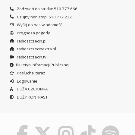
Zadzwoń do studia: 510 777 666
Czujny non stop: 510 777 222
Wyślij do nas wiadomość
Prognoza pogody
radioszczecin.pl
radioszczecinextra.pl
radioszczecin.tv
Biuletyn Informacji Publicznej
Posłuchaj teraz
Logowanie
DUŻA CZCIONKA
DUŻY KONTRAST