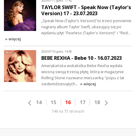
2023-07-17, godz. 17:42
TAYLOR SWIFT - Speak Now (Taylor's
Version) 17 - 23.07.2023
„Speak Now (Taylor’s Version)” to trzeci ponownie
nagrany album Taylor Swift, ukazujący się po
wydaniu płyt "Fearless (Taylor's Version)" i "Red…
» więcej
2023-07-10, godz. 14:58
BEBE REXHA - Bebe 10 - 16.07.2023
Amerykańska wokalistka Bebe Rexha wydała
wiosną swoją trzecią płytę, którą w magazynie
Rolling Stone nazwano mieszanką "popu z lat
siedemdziesiątych…
» więcej
14
15
16
17
18
746 na 75 stronach