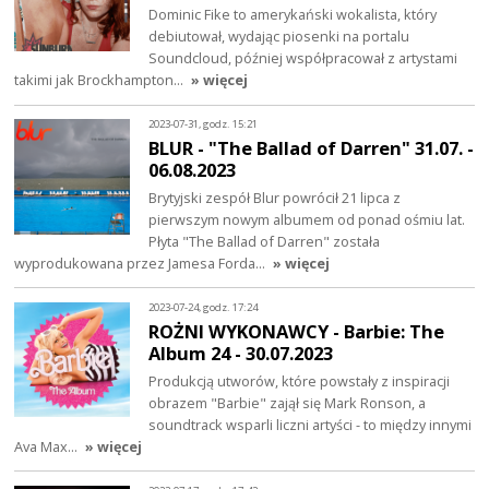
Dominic Fike to amerykański wokalista, który
debiutował, wydając piosenki na portalu
Soundcloud, później współpracował z artystami
takimi jak Brockhampton…
» więcej
2023-07-31, godz. 15:21
BLUR - "The Ballad of Darren" 31.07. -
06.08.2023
Brytyjski zespół Blur powrócił 21 lipca z
pierwszym nowym albumem od ponad ośmiu lat.
Płyta "The Ballad of Darren" została
wyprodukowana przez Jamesa Forda…
» więcej
2023-07-24, godz. 17:24
ROŻNI WYKONAWCY - Barbie: The
Album 24 - 30.07.2023
Produkcją utworów, które powstały z inspiracji
obrazem "Barbie" zajął się Mark Ronson, a
soundtrack wsparli liczni artyści - to między innymi
Ava Max…
» więcej