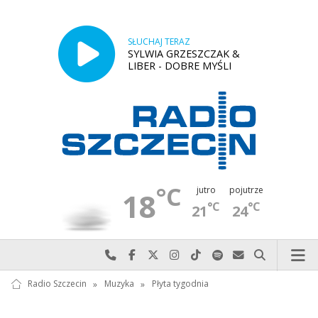
SŁUCHAJ TERAZ
SYLWIA GRZESZCZAK &
LIBER - DOBRE MYŚLI
°C
jutro
pojutrze
18
°C
°C
21
24
Najlepiej po prostu do nas zadzwoń
Odwiedź nas na Facebook-u
Odwiedź nas na X
Odwiedź nas na Instagram-ie
Odwiedź nas na TikTok-u
Szukaj nas na Spotify
Wyślij do nas w
Szukaj
Radio Szczecin
»
Muzyka
»
Płyta tygodnia