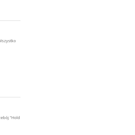
"Wszystko
zebój "Hold