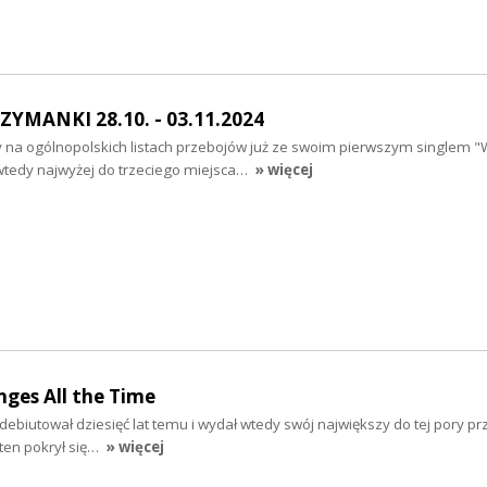
ZYMANKI 28.10. - 03.11.2024
 na ogólnopolskich listach przebojów już ze swoim pierwszym singlem 
 wtedy najwyżej do trzeciego miejsca…
» więcej
ges All the Time
 debiutował dziesięć lat temu i wydał wtedy swój największy do tej pory pr
l ten pokrył się…
» więcej