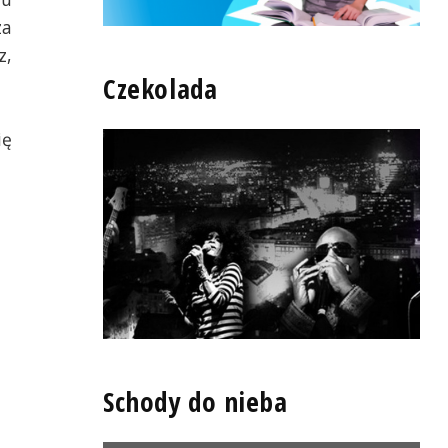
za
z,
Czekolada
ię
Schody do nieba