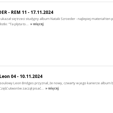
R - REM 11 - 17.11.2024
kazał się trzeci studyjny album Natalii Szroeder - najlepiej materiał ten
stki: "Ta płyta to…
» więcej
eon 04 - 10.11.2024
soulowy Leon Bridges przyznał, że nowy, czwarty w jego karierze album b
Część utworów zaczął pisać…
» więcej