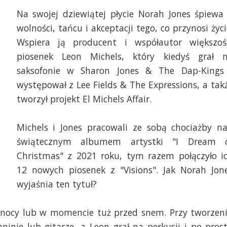
Na swojej dziewiątej płycie Norah Jones śpiewa
wolności, tańcu i akceptacji tego, co przynosi życi
Wspiera ją producent i współautor większoś
piosenek Leon Michels, który kiedyś grał 
saksofonie w Sharon Jones & The Dap-Kings
występował z Lee Fields & The Expressions, a tak
tworzył projekt El Michels Affair.
Michels i Jones pracowali ze sobą chociażby n
świątecznym albumem artystki "I Dream 
Christmas" z 2021 roku, tym razem połączyło i
12 nowych piosenek z "Visions". Jak Norah Jon
wyjaśnia ten tytuł?
 nocy lub w momencie tuż przed snem. Przy tworzen
ninie lub gitarze, a Leon grał na perkusji i po pros