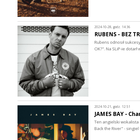
2024-10-28, godz. 14:36
RUBENS - BEZ TR
Rubens odnosił sukcesy
OK?". Na SLiP-ie dotarł
2024-10-21, godz. 12:51
JAMES BAY - Chan
Ten angielski wokalista
Back the River" - singie