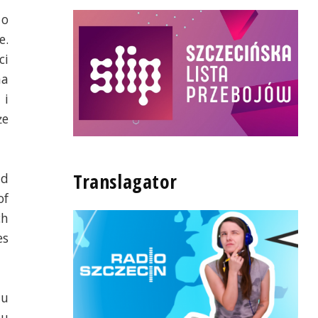
 o
e.
ci
na
 i
że
Translagator
ad
of
ch
es
iu
tu