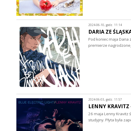
2024-06-10, godz. 11:14
DARIA ZE ŚLĄSKA 
Pod koniec maja Daria z
premierze nagrodzone
2024-06-03, godz. 11:57
LENNY KRAVITZ - 
26 maja Lenny Kravitz 
studyjny. Płyta była z