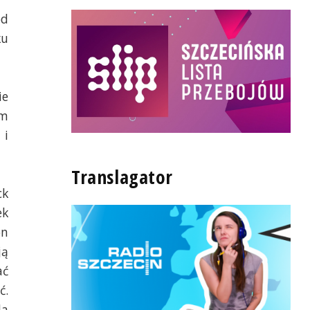
ód
ku
ie
om
 i
Translagator
ck
ek
on
ją
ać
ć.
la