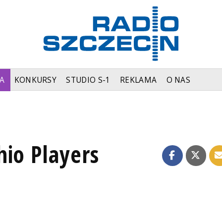
A
KONKURSY
STUDIO S-1
REKLAMA
O NAS
hio Players