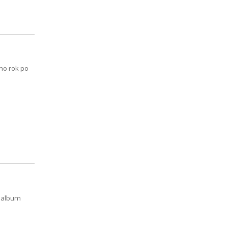
no rok po
2 album