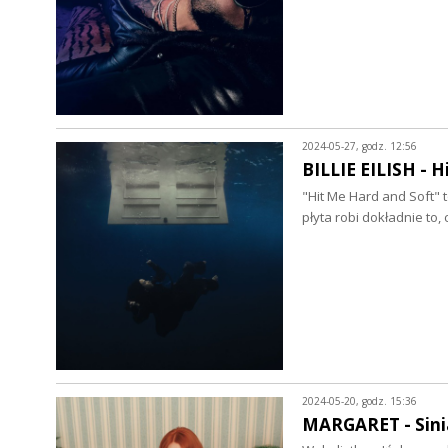
2024-05-27, godz. 12:56
BILLIE EILISH - H
"Hit Me Hard and Soft" t
płyta robi dokładnie to,
2024-05-20, godz. 15:36
MARGARET - Siniak