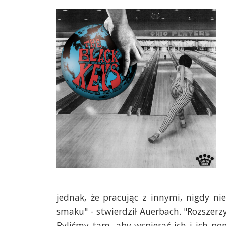
jednak, że pracując z innymi, nigdy n
smaku" - stwierdził Auerbach. "Rozszerzy
Byliśmy tam, aby wspierać ich i ich po