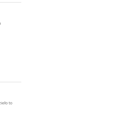
m
ieło to