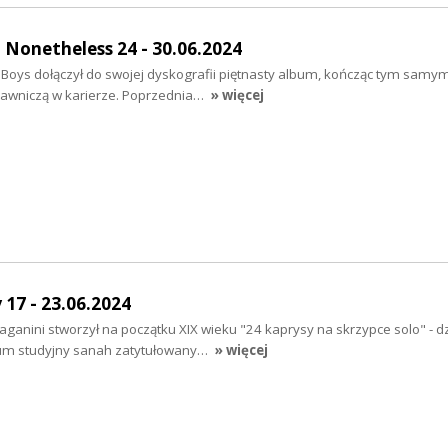
Nonetheless 24 - 30.06.2024
 Boys dołączył do swojej dyskografii piętnasty album, kończąc tym samy
dawniczą w karierze. Poprzednia…
» więcej
17 - 23.06.2024
aganini stworzył na początku XIX wieku "24 kaprysy na skrzypce solo" - dz
bum studyjny sanah zatytułowany…
» więcej