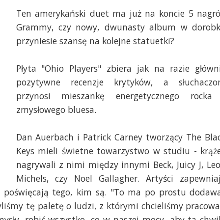
Ten amerykański duet ma już na koncie 5 nagr
Grammy, czy nowy, dwunasty album w dorob
przyniesie szansę na kolejne statuetki?
Płyta "Ohio Players" zbiera jak na razie główn
pozytywne recenzje krytyków, a słuchacz
przynosi mieszankę energetycznego rocka
zmysłowego bluesa.
Dan Auerbach i Patrick Carney tworzący The Bla
Keys mieli świetne towarzystwo w studiu - krąż
nagrywali z nimi między innymi Beck, Juicy J, Le
Michels, czy Noel Gallagher. Artyści zapewnia
ie poświęcają tego, kim są. "To ma po prostu dodaw
liśmy tę paletę o ludzi, z którymi chcieliśmy pracowa
mysły, robić wszystko, co w naszej mocy, aby ta chwi