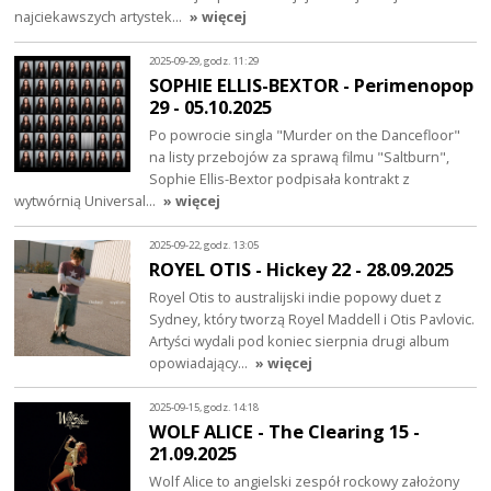
najciekawszych artystek…
» więcej
2025-09-29, godz. 11:29
SOPHIE ELLIS-BEXTOR - Perimenopop
29 - 05.10.2025
Po powrocie singla "Murder on the Dancefloor"
na listy przebojów za sprawą filmu "Saltburn",
Sophie Ellis-Bextor podpisała kontrakt z
wytwórnią Universal…
» więcej
2025-09-22, godz. 13:05
ROYEL OTIS - Hickey 22 - 28.09.2025
Royel Otis to australijski indie popowy duet z
Sydney, który tworzą Royel Maddell i Otis Pavlovic.
Artyści wydali pod koniec sierpnia drugi album
opowiadający…
» więcej
2025-09-15, godz. 14:18
WOLF ALICE - The Clearing 15 -
21.09.2025
Wolf Alice to angielski zespół rockowy założony