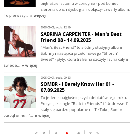
piętnaście lat temu w Londynie - pod koniec
sierpnia do ich dyskografii dołączył czwarty album.
To pierwszy…
» więcej
2025-09-08, godz. 12:19
SABRINA CARPENTER - Man's Best
Friend 08 - 14.09.2025
"Man’s Best Friend" to siódmy studyjny album
Sabriny i następca przełomowego "Short n’
Sweet" - płyty, która trafiła na szczyty list na całym
świecie…
» więcej
2025-09-01, godz. 09:53
SOMBR - I Barely Know Her 01 -
07.09.2025
To jeden z najgłośniejszych debiutów tego roku.
Po tym jak single "Back to Friends" i "Undressed"
stały się bardzo popularne na TikToku, Sombr
zaczął odnosić…
» więcej
3
4
5
6
7