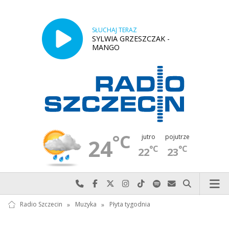
SŁUCHAJ TERAZ
SYLWIA GRZESZCZAK -
MANGO
°C
jutro
pojutrze
24
°C
°C
22
23
Najlepiej po prostu do nas zadzwoń
Odwiedź nas na Facebook-u
Odwiedź nas na X
Odwiedź nas na Instagram-ie
Odwiedź nas na TikTok-u
Szukaj nas na Spotify
Wyślij do nas w
Szukaj
Radio Szczecin
»
Muzyka
»
Płyta tygodnia