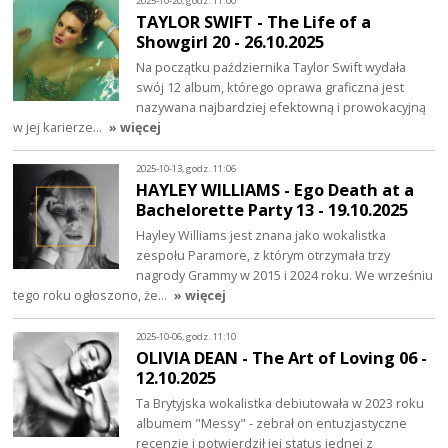
2025-10-20, godz. 11:00
TAYLOR SWIFT - The Life of a
Showgirl 20 - 26.10.2025
Na początku października Taylor Swift wydała
swój 12 album, którego oprawa graficzna jest
nazywana najbardziej efektowną i prowokacyjną
w jej karierze…
» więcej
2025-10-13, godz. 11:06
HAYLEY WILLIAMS - Ego Death at a
Bachelorette Party 13 - 19.10.2025
Hayley Williams jest znana jako wokalistka
zespołu Paramore, z którym otrzymała trzy
nagrody Grammy w 2015 i 2024 roku. We wrześniu
tego roku ogłoszono, że…
» więcej
2025-10-06, godz. 11:10
OLIVIA DEAN - The Art of Loving 06 -
12.10.2025
Ta Brytyjska wokalistka debiutowała w 2023 roku
albumem "Messy" - zebrał on entuzjastyczne
recenzje i potwierdził jej status jednej z