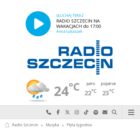
SŁUCHAJ TERAZ
RADIO SZCZECIN NA
WAKACJACH do 17:00
Anna Łukaszek
°C
jutro
pojutrze
24
°C
°C
22
23
Najlepiej po prostu do nas zadzwoń
Odwiedź nas na Facebook-u
Odwiedź nas na X
Odwiedź nas na Instagram-ie
Odwiedź nas na TikTok-u
Szukaj nas na Spotify
Wyślij do nas w
Szukaj
Radio Szczecin
»
Muzyka
»
Płyta tygodnia