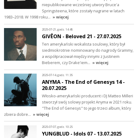
niepublikowane wcześniej utwory Bruce'a
Springsteena, które zostały nagrane w latach
1983–2018. W 1998 roku…
» więcej
2025-07-21, godz. 14:48
GIVĒON - Beloved 21 - 27.07.2025
Ten amerykański wokalista soulowy, który był
siedmiokrotnie nominowany do nagrody Grammy,
a współpracował między innymi z Justinem
Bieberem, czy Drake'iem…
» więcej
2025-07-14, godz. 11:35
ANYMA - The End of Genesys 14 -
20.07.2025
Włosko-amerykański producent i DJ Matteo Milleri
stworzył swój solowy projekt Anyma w 2021 roku.
"The End of Genesys" to jego trzeci album, który
zbiera dobre…
» więcej
2025-07-07, godz. 10:25
YUNGBLUD - Idols 07 - 13.07.2025