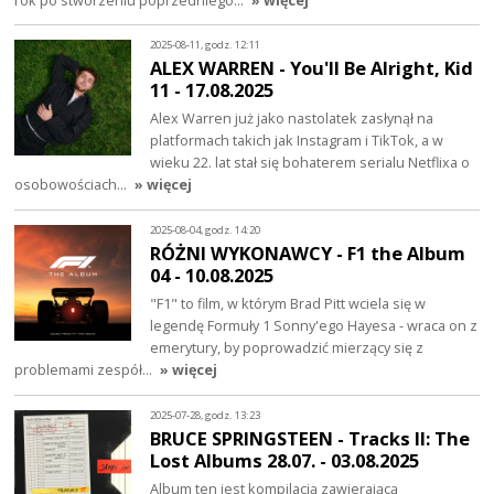
2025-08-11, godz. 12:11
ALEX WARREN - You'll Be Alright, Kid
11 - 17.08.2025
Alex Warren już jako nastolatek zasłynął na
platformach takich jak Instagram i TikTok, a w
wieku 22. lat stał się bohaterem serialu Netflixa o
osobowościach…
» więcej
2025-08-04, godz. 14:20
RÓŻNI WYKONAWCY - F1 the Album
04 - 10.08.2025
"F1" to film, w którym Brad Pitt wciela się w
legendę Formuły 1 Sonny'ego Hayesa - wraca on z
emerytury, by poprowadzić mierzący się z
problemami zespół…
» więcej
2025-07-28, godz. 13:23
BRUCE SPRINGSTEEN - Tracks II: The
Lost Albums 28.07. - 03.08.2025
Album ten jest kompilacją zawierającą