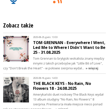
Zobacz także
2025-08-25, godz. 13:03
TOM GRENNAN - Everywhere I Went,
Led Me to Where I Didn't Want to Be
25 - 31.08.2025
Tom Grennan to brytyjski wokalista znany między
innymi z takich przebojów jak "Little Bit of Love",
czy "Don't Break the Heart" - w połowie sierpnia wydał…
» więcej
2025-08-18, godz. 14:03
THE BLACK KEYS - No Rain, No
Flowers 18 - 24.08.2025
Amerykański duet rockowy The Black Keys wydał
13 album studyjny "No Rain, No Flowers" 8
sierpnia. Premiera ta miała miejsce nieco ponad
rok po stworzeniu poprzedniego…
» więcej