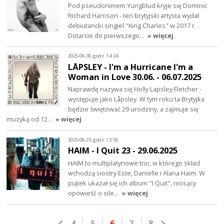
Pod pseudonimem Yungblud kryje się Dominic
Richard Harrison - ten brytyjski artysta wydał
debiutancki singiel "King Charles" w 2017 r.
Dotarcie do pierwszego…
» więcej
2025-06-30, godz. 14:24
LÅPSLEY - I'm a Hurricane I'm a
Woman in Love 30.06. - 06.07.2025
Naprawdę nazywa się Holly Lapsley Fletcher -
występuje jako Låpsley. W tym roku ta Brytyjka
będzie świętować 29 urodziny, a zajmuje się
muzyką od 12…
» więcej
2025-06-23, godz. 13:56
HAIM - I Quit 23 - 29.06.2025
HAIM to multiplatynowe trio, w którego skład
wchodzą siostry Este, Danielle i Alana Haim. W
piątek ukazał się ich album "I Quit", niosący
opowieść o sile…
» więcej
4
5
6
7
8