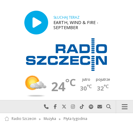
SŁUCHAJ TERAZ
EARTH, WIND & FIRE -
SEPTEMBER
°C
jutro
pojutrze
24
°C
°C
30
32
Najlepiej po prostu do nas zadzwoń
Odwiedź nas na Facebook-u
Odwiedź nas na X
Odwiedź nas na Instagram-ie
Odwiedź nas na TikTok-u
Szukaj nas na Spotify
Wyślij do nas w
Szukaj
Radio Szczecin
»
Muzyka
»
Płyta tygodnia