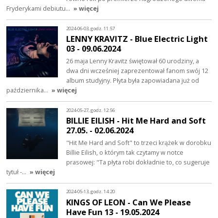
Fryderykami debiutu…
» więcej
2024-06-03, godz. 11:57
LENNY KRAVITZ - Blue Electric Light
03 - 09.06.2024
26 maja Lenny Kravitz świętował 60 urodziny, a
dwa dni wcześniej zaprezentował fanom swój 12
album studyjny. Płyta była zapowiadana już od
października…
» więcej
2024-05-27, godz. 12:56
BILLIE EILISH - Hit Me Hard and Soft
27.05. - 02.06.2024
"Hit Me Hard and Soft" to trzeci krążek w dorobku
Billie Eilish, o którym tak czytamy w notce
prasowej: "Ta płyta robi dokładnie to, co sugeruje
tytuł -…
» więcej
2024-05-13, godz. 14:20
KINGS OF LEON - Can We Please
Have Fun 13 - 19.05.2024