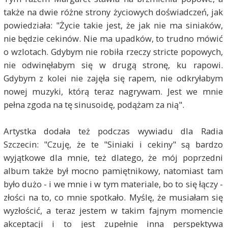
także na dwie różne strony życiowych doświadczeń, jak
powiedziała: "Życie takie jest, że jak nie ma siniaków,
nie będzie cekinów. Nie ma upadków, to trudno mówić
o wzlotach. Gdybym nie robiła rzeczy stricte popowych,
nie odwinęłabym się w drugą stronę, ku rapowi.
Gdybym z kolei nie zajęła się rapem, nie odkryłabym
nowej muzyki, którą teraz nagrywam. Jest we mnie
pełna zgoda na tę sinusoidę, podążam za nią".
Artystka dodała też podczas wywiadu dla Radia
Szczecin: "Czuję, że te "Siniaki i cekiny" są bardzo
wyjątkowe dla mnie, też dlatego, że mój poprzedni
album także był mocno pamiętnikowy, natomiast tam
było dużo - i we mnie i w tym materiale, bo to się łączy -
złości na to, co mnie spotkało. Myślę, że musiałam się
wyzłościć, a teraz jestem w takim fajnym momencie
akceptacji i to jest zupełnie inna perspektywa