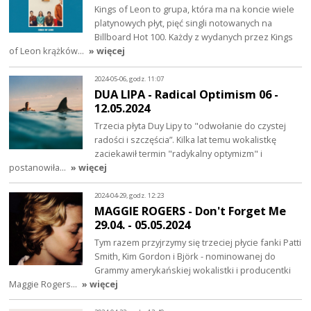
Kings of Leon to grupa, która ma na koncie wiele
platynowych płyt, pięć singli notowanych na
Billboard Hot 100. Każdy z wydanych przez Kings
of Leon krążków…
» więcej
2024-05-06, godz. 11:07
DUA LIPA - Radical Optimism 06 -
12.05.2024
Trzecia płyta Duy Lipy to "odwołanie do czystej
radości i szczęścia”. Kilka lat temu wokalistkę
zaciekawił termin "radykalny optymizm" i
postanowiła…
» więcej
2024-04-29, godz. 12:23
MAGGIE ROGERS - Don't Forget Me
29.04. - 05.05.2024
Tym razem przyjrzymy się trzeciej płycie fanki Patti
Smith, Kim Gordon i Björk - nominowanej do
Grammy amerykańskiej wokalistki i producentki
Maggie Rogers…
» więcej