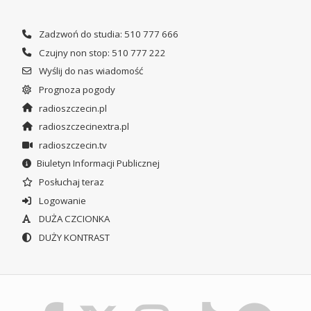
Zadzwoń do studia: 510 777 666
Czujny non stop: 510 777 222
Wyślij do nas wiadomość
Prognoza pogody
radioszczecin.pl
radioszczecinextra.pl
radioszczecin.tv
Biuletyn Informacji Publicznej
Posłuchaj teraz
Logowanie
DUŻA CZCIONKA
DUŻY KONTRAST