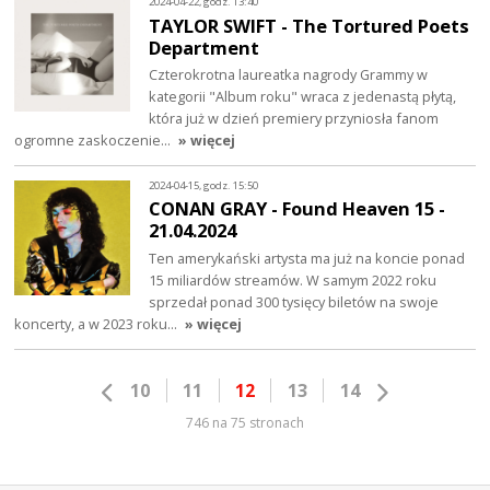
2024-04-22, godz. 13:40
TAYLOR SWIFT - The Tortured Poets
Department
Czterokrotna laureatka nagrody Grammy w
kategorii "Album roku" wraca z jedenastą płytą,
która już w dzień premiery przyniosła fanom
ogromne zaskoczenie…
» więcej
2024-04-15, godz. 15:50
CONAN GRAY - Found Heaven 15 -
21.04.2024
Ten amerykański artysta ma już na koncie ponad
15 miliardów streamów. W samym 2022 roku
sprzedał ponad 300 tysięcy biletów na swoje
koncerty, a w 2023 roku…
» więcej
10
11
12
13
14
746 na 75 stronach