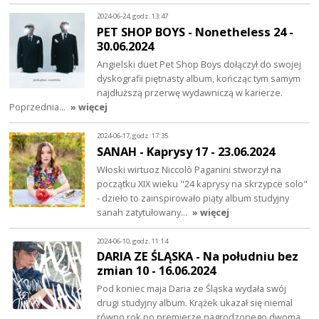
2024-06-24, godz. 13:47
PET SHOP BOYS - Nonetheless 24 -
30.06.2024
Angielski duet Pet Shop Boys dołączył do swojej
dyskografii piętnasty album, kończąc tym samym
najdłuższą przerwę wydawniczą w karierze.
Poprzednia…
» więcej
2024-06-17, godz. 17:35
SANAH - Kaprysy 17 - 23.06.2024
Włoski wirtuoz Niccolò Paganini stworzył na
początku XIX wieku "24 kaprysy na skrzypce solo"
- dzieło to zainspirowało piąty album studyjny
sanah zatytułowany…
» więcej
2024-06-10, godz. 11:14
DARIA ZE ŚLĄSKA - Na południu bez
zmian 10 - 16.06.2024
Pod koniec maja Daria ze Śląska wydała swój
drugi studyjny album. Krążek ukazał się niemal
równo rok po premierze nagrodzonego dwoma