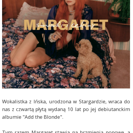
Wokalistka z Ińska, urodzona w Stargardzie, wraca do
nas z czwartą płytą wydaną 10 lat po jej debiutanckim
albumie "Add the Blonde".
Tym razem Margaret stawia na brzmienia popowe, a