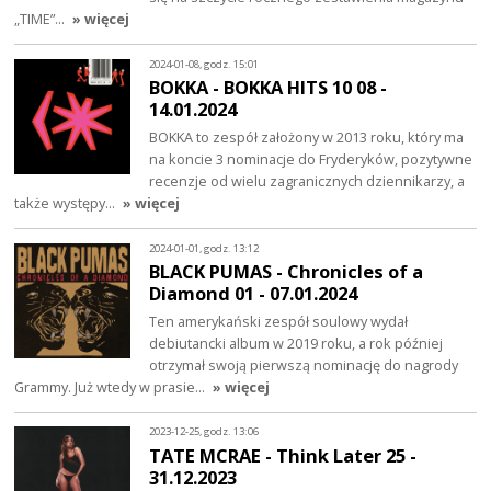
„TIME”…
» więcej
2024-01-08, godz. 15:01
BOKKA - BOKKA HITS 10 08 -
14.01.2024
BOKKA to zespół założony w 2013 roku, który ma
na koncie 3 nominacje do Fryderyków, pozytywne
recenzje od wielu zagranicznych dziennikarzy, a
także występy…
» więcej
2024-01-01, godz. 13:12
BLACK PUMAS - Chronicles of a
Diamond 01 - 07.01.2024
Ten amerykański zespół soulowy wydał
debiutancki album w 2019 roku, a rok później
otrzymał swoją pierwszą nominację do nagrody
Grammy. Już wtedy w prasie…
» więcej
2023-12-25, godz. 13:06
TATE MCRAE - Think Later 25 -
31.12.2023