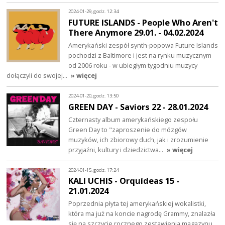
2024-01-29, godz. 12:34
FUTURE ISLANDS - People Who Aren't
There Anymore 29.01. - 04.02.2024
Amerykański zespół synth-popowa Future Islands
pochodzi z Baltimore i jest na rynku muzycznym
od 2006 roku - w ubiegłym tygodniu muzycy
dołączyli do swojej…
» więcej
2024-01-20, godz. 13:50
GREEN DAY - Saviors 22 - 28.01.2024
Czternasty album amerykańskiego zespołu
Green Day to "zaproszenie do mózgów
muzyków, ich zbiorowy duch, jak i zrozumienie
przyjaźni, kultury i dziedzictwa…
» więcej
2024-01-15, godz. 17:24
KALI UCHIS - Orquídeas 15 -
21.01.2024
Poprzednia płyta tej amerykańskiej wokalistki,
która ma już na koncie nagrodę Grammy, znalazła
się na szczycie rocznego zestawienia magazynu