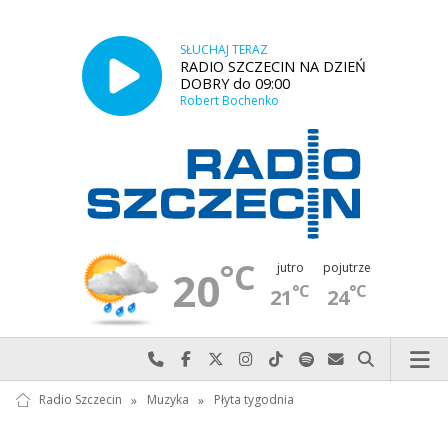
SŁUCHAJ TERAZ
RADIO SZCZECIN NA DZIEŃ
DOBRY do 09:00
Robert Bochenko
°C
jutro
pojutrze
20
°C
°C
21
24
Najlepiej po prostu do nas zadzwoń
Odwiedź nas na Facebook-u
Odwiedź nas na X
Odwiedź nas na Instagram-ie
Odwiedź nas na TikTok-u
Szukaj nas na Spotify
Wyślij do nas w
Szukaj
Radio Szczecin
»
Muzyka
»
Płyta tygodnia