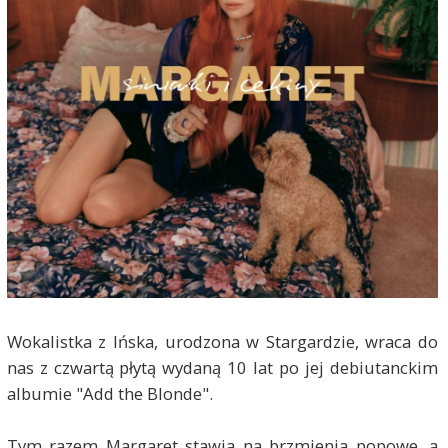
Wokalistka z Ińska, urodzona w Stargardzie, wraca do
nas z czwartą płytą wydaną 10 lat po jej debiutanckim
albumie "Add the Blonde".
Tym razem Margaret stawia na brzmienia popowe, a