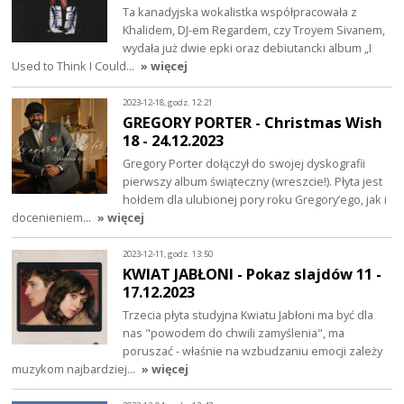
Ta kanadyjska wokalistka współpracowała z
Khalidem, DJ-em Regardem, czy Troyem Sivanem,
wydała już dwie epki oraz debiutancki album „I
Used to Think I Could…
» więcej
2023-12-18, godz. 12:21
GREGORY PORTER - Christmas Wish
18 - 24.12.2023
Gregory Porter dołączył do swojej dyskografii
pierwszy album świąteczny (wreszcie!). Płyta jest
hołdem dla ulubionej pory roku Gregory’ego, jak i
docenieniem…
» więcej
2023-12-11, godz. 13:50
KWIAT JABŁONI - Pokaz slajdów 11 -
17.12.2023
Trzecia płyta studyjna Kwiatu Jabłoni ma być dla
nas "powodem do chwili zamyślenia", ma
poruszać - właśnie na wzbudzaniu emocji zależy
muzykom najbardziej…
» więcej