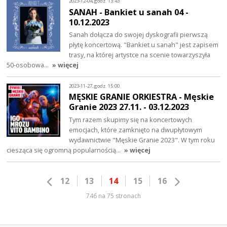
2023-12-04, godz. 13:43
SANAH - Bankiet u sanah 04 -
10.12.2023
Sanah dołącza do swojej dyskografii pierwszą
płytę koncertową. "Bankiet u sanah" jest zapisem
trasy, na której artystce na scenie towarzyszyła
50-osobowa…
» więcej
2023-11-27, godz. 15:00
MĘSKIE GRANIE ORKIESTRA - Męskie
Granie 2023 27.11. - 03.12.2023
Tym razem skupimy się na koncertowych
emocjach, które zamknięto na dwupłytowym
wydawnictwie "Męskie Granie 2023". W tym roku
ciesząca się ogromną popularnością…
» więcej
12
13
14
15
16
746 na 75 stronach