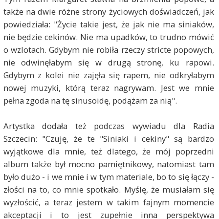
także na dwie różne strony życiowych doświadczeń, jak
powiedziała: "Życie takie jest, że jak nie ma siniaków,
nie będzie cekinów. Nie ma upadków, to trudno mówić
o wzlotach. Gdybym nie robiła rzeczy stricte popowych,
nie odwinęłabym się w drugą stronę, ku rapowi.
Gdybym z kolei nie zajęła się rapem, nie odkryłabym
nowej muzyki, którą teraz nagrywam. Jest we mnie
pełna zgoda na tę sinusoidę, podążam za nią".
Artystka dodała też podczas wywiadu dla Radia
Szczecin: "Czuję, że te "Siniaki i cekiny" są bardzo
wyjątkowe dla mnie, też dlatego, że mój poprzedni
album także był mocno pamiętnikowy, natomiast tam
było dużo - i we mnie i w tym materiale, bo to się łączy -
złości na to, co mnie spotkało. Myślę, że musiałam się
wyzłościć, a teraz jestem w takim fajnym momencie
akceptacji i to jest zupełnie inna perspektywa