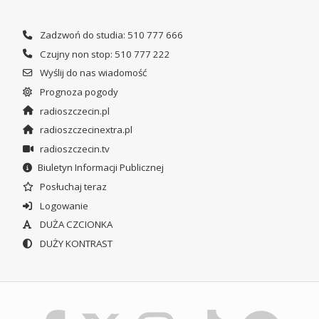
Zadzwoń do studia: 510 777 666
Czujny non stop: 510 777 222
Wyślij do nas wiadomość
Prognoza pogody
radioszczecin.pl
radioszczecinextra.pl
radioszczecin.tv
Biuletyn Informacji Publicznej
Posłuchaj teraz
Logowanie
DUŻA CZCIONKA
DUŻY KONTRAST