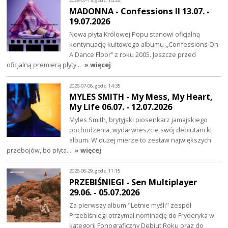
2026-07-13, godz. 14:24
MADONNA - Confessions II 13.07. -
19.07.2026
Nowa płyta Królowej Popu stanowi oficjalną
kontynuację kultowego albumu ,,Confessions On
A Dance Floor” z roku 2005. Jeszcze przed
oficjalną premierą płyty…
» więcej
2026-07-06, godz. 14:35
MYLES SMITH - My Mess, My Heart,
My Life 06.07. - 12.07.2026
Myles Smith, brytyjski piosenkarz jamajskiego
pochodzenia, wydał wreszcie swój debiutancki
album. W dużej mierze to zestaw największych
przebojów, bo płyta…
» więcej
2026-06-29, godz. 11:15
PRZEBIŚNIEGI - Sen Multiplayer
29.06. - 05.07.2026
Za pierwszy album "Letnie myśli" zespół
Przebiśniegi otrzymał nominację do Fryderyka w
kategorii Fonograficzny Debiut Roku oraz do