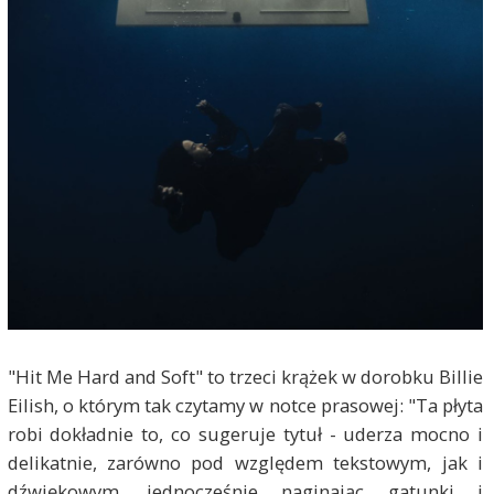
"Hit Me Hard and Soft" to trzeci krążek w dorobku Billie
Eilish, o którym tak czytamy w notce prasowej: "Ta płyta
robi dokładnie to, co sugeruje tytuł - uderza mocno i
delikatnie, zarówno pod względem tekstowym, jak i
dźwiękowym, jednocześnie naginając gatunki i