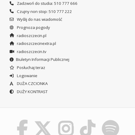
Zadzwoń do studia: 510 777 666
Czujny non stop: 510 777 222
Wyślij do nas wiadomość
Prognoza pogody
radioszczecin.pl
radioszczecinextra.pl
radioszczecin.tv
Biuletyn Informacji Publicznej
Posłuchaj teraz
Logowanie
DUŻA CZCIONKA
DUŻY KONTRAST