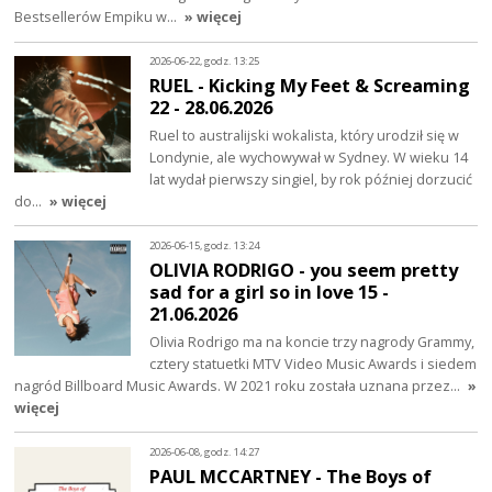
Bestsellerów Empiku w…
» więcej
2026-06-22, godz. 13:25
RUEL - Kicking My Feet & Screaming
22 - 28.06.2026
Ruel to australijski wokalista, który urodził się w
Londynie, ale wychowywał w Sydney. W wieku 14
lat wydał pierwszy singiel, by rok później dorzucić
do…
» więcej
2026-06-15, godz. 13:24
OLIVIA RODRIGO - you seem pretty
sad for a girl so in love 15 -
21.06.2026
Olivia Rodrigo ma na koncie trzy nagrody Grammy,
cztery statuetki MTV Video Music Awards i siedem
nagród Billboard Music Awards. W 2021 roku została uznana przez…
»
więcej
2026-06-08, godz. 14:27
PAUL MCCARTNEY - The Boys of