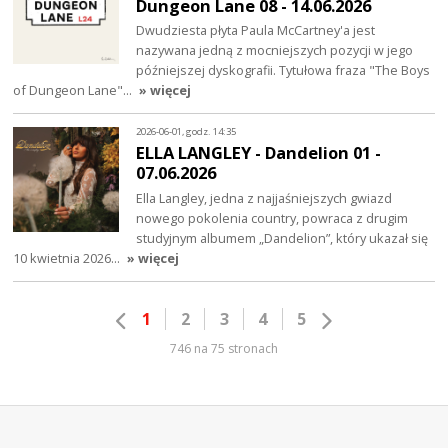
Dungeon Lane 08 - 14.06.2026
Dwudziesta płyta Paula McCartney'a jest
nazywana jedną z mocniejszych pozycji w jego
późniejszej dyskografii. Tytułowa fraza "The Boys
of Dungeon Lane"…
» więcej
2026-06-01, godz. 14:35
ELLA LANGLEY - Dandelion 01 -
07.06.2026
Ella Langley, jedna z najjaśniejszych gwiazd
nowego pokolenia country, powraca z drugim
studyjnym albumem „Dandelion”, który ukazał się
10 kwietnia 2026…
» więcej
1
2
3
4
5
746 na 75 stronach