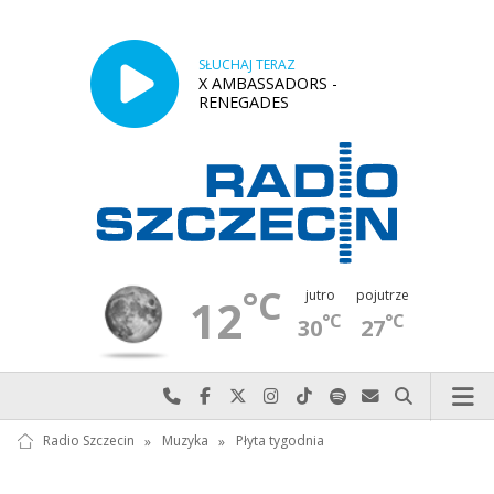
SŁUCHAJ TERAZ
X AMBASSADORS -
RENEGADES
°C
jutro
pojutrze
12
°C
°C
30
27
Najlepiej po prostu do nas zadzwoń
Odwiedź nas na Facebook-u
Odwiedź nas na X
Odwiedź nas na Instagram-ie
Odwiedź nas na TikTok-u
Szukaj nas na Spotify
Wyślij do nas w
Szukaj
Radio Szczecin
»
Muzyka
»
Płyta tygodnia