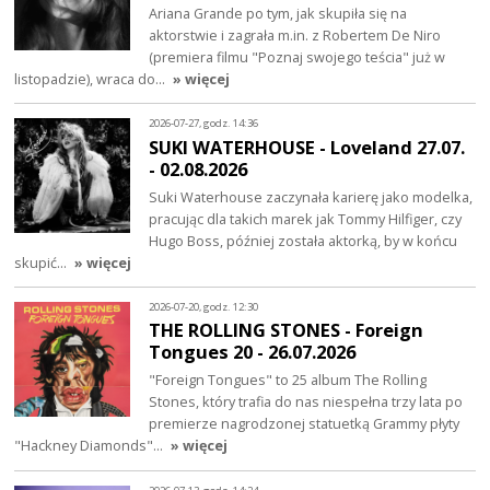
Ariana Grande po tym, jak skupiła się na
aktorstwie i zagrała m.in. z Robertem De Niro
(premiera filmu "Poznaj swojego teścia" już w
listopadzie), wraca do…
» więcej
2026-07-27, godz. 14:36
SUKI WATERHOUSE - Loveland 27.07.
- 02.08.2026
Suki Waterhouse zaczynała karierę jako modelka,
pracując dla takich marek jak Tommy Hilfiger, czy
Hugo Boss, później została aktorką, by w końcu
skupić…
» więcej
2026-07-20, godz. 12:30
THE ROLLING STONES - Foreign
Tongues 20 - 26.07.2026
"Foreign Tongues" to 25 album The Rolling
Stones, który trafia do nas niespełna trzy lata po
premierze nagrodzonej statuetką Grammy płyty
"Hackney Diamonds"…
» więcej