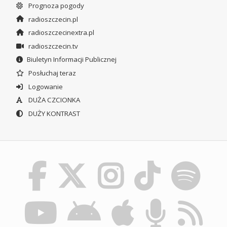
Prognoza pogody
radioszczecin.pl
radioszczecinextra.pl
radioszczecin.tv
Biuletyn Informacji Publicznej
Posłuchaj teraz
Logowanie
DUŻA CZCIONKA
DUŻY KONTRAST