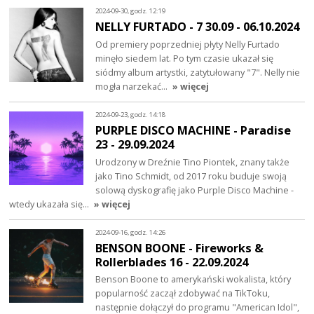
2024-09-30, godz. 12:19
NELLY FURTADO - 7 30.09 - 06.10.2024
Od premiery poprzedniej płyty Nelly Furtado
minęło siedem lat. Po tym czasie ukazał się
siódmy album artystki, zatytułowany "7". Nelly nie
mogła narzekać…
» więcej
2024-09-23, godz. 14:18
PURPLE DISCO MACHINE - Paradise
23 - 29.09.2024
Urodzony w Dreźnie Tino Piontek, znany także
jako Tino Schmidt, od 2017 roku buduje swoją
solową dyskografię jako Purple Disco Machine -
wtedy ukazała się…
» więcej
2024-09-16, godz. 14:26
BENSON BOONE - Fireworks &
Rollerblades 16 - 22.09.2024
Benson Boone to amerykański wokalista, który
popularność zaczął zdobywać na TikToku,
następnie dołączył do programu "American Idol",