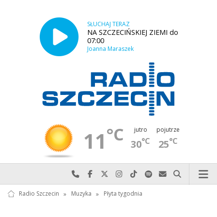
SŁUCHAJ TERAZ
NA SZCZECIŃSKIEJ ZIEMI do
07:00
Joanna Maraszek
°C
jutro
pojutrze
11
°C
°C
30
25
Najlepiej po prostu do nas zadzwoń
Odwiedź nas na Facebook-u
Odwiedź nas na X
Odwiedź nas na Instagram-ie
Odwiedź nas na TikTok-u
Szukaj nas na Spotify
Wyślij do nas w
Szukaj
Radio Szczecin
»
Muzyka
»
Płyta tygodnia