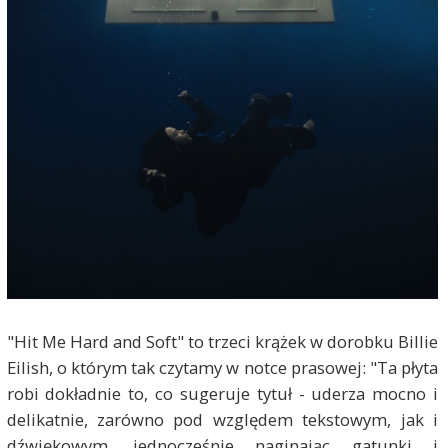
"Hit Me Hard and Soft" to trzeci krążek w dorobku Billie
Eilish, o którym tak czytamy w notce prasowej: "Ta płyta
robi dokładnie to, co sugeruje tytuł - uderza mocno i
delikatnie, zarówno pod względem tekstowym, jak i
dźwiękowym, jednocześnie naginając gatunki i