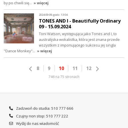
by po chwili się…
» więcej
2024-09-09, godz. 13:04
TONES AND I - Beautifully Ordinary
09 - 15.09.2024
Toni Watson, występująca jako Tones and I, to
australijska wokalistka, która jest znana przede
wszystkim z imponującego sukcesu jej singla
"Dance Monkey"…
» więcej
8
9
10
11
12
746 na 75 stronach
Zadzwoń do studia: 510 777 666
Czujny non stop: 510 777 222
Wyślij do nas wiadomość