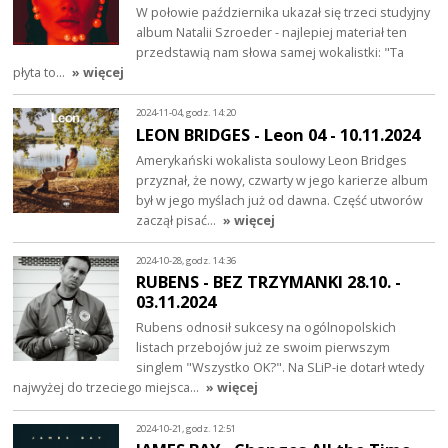
W połowie października ukazał się trzeci studyjny
album Natalii Szroeder - najlepiej materiał ten
przedstawią nam słowa samej wokalistki: "Ta
płyta to…
» więcej
2024-11-04, godz. 14:20
LEON BRIDGES - Leon 04 - 10.11.2024
Amerykański wokalista soulowy Leon Bridges
przyznał, że nowy, czwarty w jego karierze album
był w jego myślach już od dawna. Część utworów
zaczął pisać…
» więcej
2024-10-28, godz. 14:36
RUBENS - BEZ TRZYMANKI 28.10. -
03.11.2024
Rubens odnosił sukcesy na ogólnopolskich
listach przebojów już ze swoim pierwszym
singlem "Wszystko OK?". Na SLiP-ie dotarł wtedy
najwyżej do trzeciego miejsca…
» więcej
2024-10-21, godz. 12:51