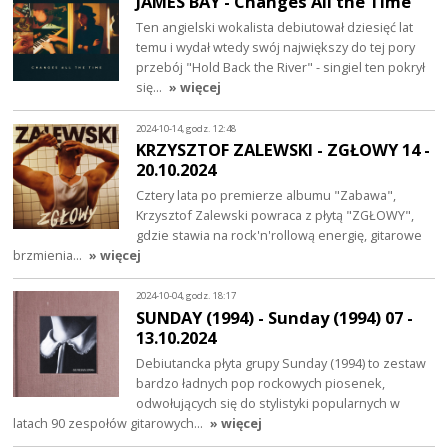
JAMES BAY - Changes All the Time
Ten angielski wokalista debiutował dziesięć lat
temu i wydał wtedy swój największy do tej pory
przebój "Hold Back the River" - singiel ten pokrył
się…
» więcej
2024-10-14, godz. 12:48
KRZYSZTOF ZALEWSKI - ZGŁOWY 14 -
20.10.2024
Cztery lata po premierze albumu "Zabawa",
Krzysztof Zalewski powraca z płytą "ZGŁOWY",
gdzie stawia na rock'n'rollową energię, gitarowe
brzmienia…
» więcej
2024-10-04, godz. 18:17
SUNDAY (1994) - Sunday (1994) 07 -
13.10.2024
Debiutancka płyta grupy Sunday (1994) to zestaw
bardzo ładnych pop rockowych piosenek,
odwołujących się do stylistyki popularnych w
latach 90 zespołów gitarowych…
» więcej