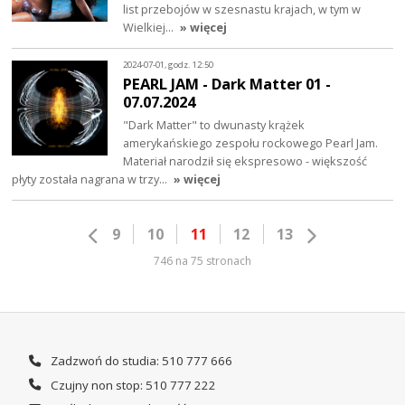
list przebojów w szesnastu krajach, w tym w
Wielkiej…
» więcej
2024-07-01, godz. 12:50
PEARL JAM - Dark Matter 01 -
07.07.2024
"Dark Matter" to dwunasty krążek
amerykańskiego zespołu rockowego Pearl Jam.
Materiał narodził się ekspresowo - większość
płyty została nagrana w trzy…
» więcej
9
10
11
12
13
746 na 75 stronach
Zadzwoń do studia: 510 777 666
Czujny non stop: 510 777 222