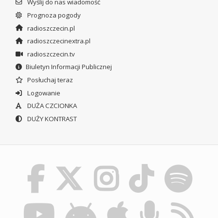
Wyślij do nas wiadomość
Prognoza pogody
radioszczecin.pl
radioszczecinextra.pl
radioszczecin.tv
Biuletyn Informacji Publicznej
Posłuchaj teraz
Logowanie
DUŻA CZCIONKA
DUŻY KONTRAST