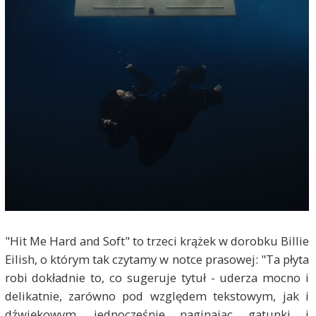
"Hit Me Hard and Soft" to trzeci krążek w dorobku Billie
Eilish, o którym tak czytamy w notce prasowej: "Ta płyta
robi dokładnie to, co sugeruje tytuł - uderza mocno i
delikatnie, zarówno pod względem tekstowym, jak i
dźwiękowym, jednocześnie naginając gatunki i