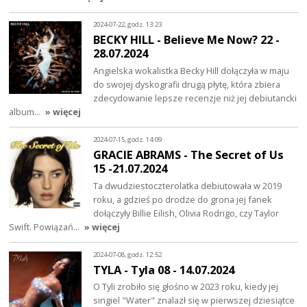
2024-07-22, godz. 13:23
BECKY HILL - Believe Me Now? 22 -
28.07.2024
Angielska wokalistka Becky Hill dołączyła w maju
do swojej dyskografii drugą płytę, która zbiera
zdecydowanie lepsze recenzje niż jej debiutancki
album…
» więcej
2024-07-15, godz. 14:09
GRACIE ABRAMS - The Secret of Us
15 -21.07.2024
Ta dwudziestoczterolatka debiutowała w 2019
roku, a gdzieś po drodze do grona jej fanek
dołączyły Billie Eilish, Olivia Rodrigo, czy Taylor
Swift. Powiązań…
» więcej
2024-07-08, godz. 12:52
TYLA - Tyla 08 - 14.07.2024
O Tyli zrobiło się głośno w 2023 roku, kiedy jej
singiel "Water" znalazł się w pierwszej dziesiątce