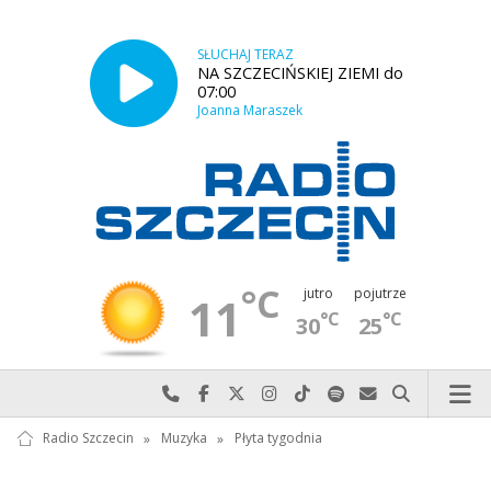
SŁUCHAJ TERAZ
NA SZCZECIŃSKIEJ ZIEMI do
07:00
Joanna Maraszek
°C
jutro
pojutrze
11
°C
°C
30
25
Najlepiej po prostu do nas zadzwoń
Odwiedź nas na Facebook-u
Odwiedź nas na X
Odwiedź nas na Instagram-ie
Odwiedź nas na TikTok-u
Szukaj nas na Spotify
Wyślij do nas w
Szukaj
Radio Szczecin
»
Muzyka
»
Płyta tygodnia