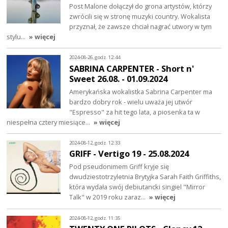
Post Malone dołączył do grona artystów, którzy
zwrócili się w stronę muzyki country. Wokalista
przyznał, że zawsze chciał nagrać utwory w tym
stylu…
» więcej
2024-08-26, godz. 12:44
SABRINA CARPENTER - Short n'
Sweet 26.08. - 01.09.2024
Amerykańska wokalistka Sabrina Carpenter ma
bardzo dobry rok - wielu uważa jej utwór
"Espresso" za hit tego lata, a piosenka ta w
niespełna cztery miesiące…
» więcej
2024-08-12, godz. 12:33
GRIFF - Vertigo 19 - 25.08.2024
Pod pseudonimem Griff kryje się
dwudziestotrzyletnia Brytyjka Sarah Faith Griffiths,
która wydała swój debiutancki singiel "Mirror
Talk" w 2019 roku zaraz…
» więcej
2024-08-12, godz. 11:35