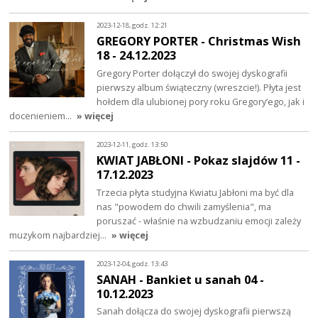
2023-12-18, godz. 12:21
GREGORY PORTER - Christmas Wish
18 - 24.12.2023
Gregory Porter dołączył do swojej dyskografii
pierwszy album świąteczny (wreszcie!). Płyta jest
hołdem dla ulubionej pory roku Gregory’ego, jak i
docenieniem…
» więcej
2023-12-11, godz. 13:50
KWIAT JABŁONI - Pokaz slajdów 11 -
17.12.2023
Trzecia płyta studyjna Kwiatu Jabłoni ma być dla
nas "powodem do chwili zamyślenia", ma
poruszać - właśnie na wzbudzaniu emocji zależy
muzykom najbardziej…
» więcej
2023-12-04, godz. 13:43
SANAH - Bankiet u sanah 04 -
10.12.2023
Sanah dołącza do swojej dyskografii pierwszą