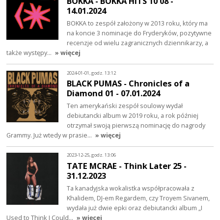
BOKKA - BOKKA HITS 10 08 -
14.01.2024
BOKKA to zespół założony w 2013 roku, który ma
na koncie 3 nominacje do Fryderyków, pozytywne
recenzje od wielu zagranicznych dziennikarzy, a
także występy…
» więcej
2024-01-01, godz. 13:12
BLACK PUMAS - Chronicles of a
Diamond 01 - 07.01.2024
Ten amerykański zespół soulowy wydał
debiutancki album w 2019 roku, a rok później
otrzymał swoją pierwszą nominację do nagrody
Grammy. Już wtedy w prasie…
» więcej
2023-12-25, godz. 13:06
TATE MCRAE - Think Later 25 -
31.12.2023
Ta kanadyjska wokalistka współpracowała z
Khalidem, DJ-em Regardem, czy Troyem Sivanem,
wydała już dwie epki oraz debiutancki album „I
Used to Think I Could…
» więcej