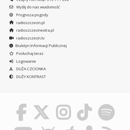
Wyślij do nas wiadomość
Prognoza pogody
radioszczecin.pl
radioszczecinextra.pl
radioszczecin.tv
Biuletyn Informacji Publicznej
Posłuchaj teraz
Logowanie
DUŻA CZCIONKA
DUŻY KONTRAST