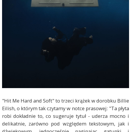
"Hit Me Hard and Soft" to trzeci krążek w dorobku Billie
Eilish, o którym tak czytamy w notce prasowej: "Ta płyta
robi dokładnie to, co sugeruje tytuł - uderza mocno i
delikatnie, zarówno pod względem tekstowym, jak i
dźwiękowym, jednocześnie naginając gatunki i