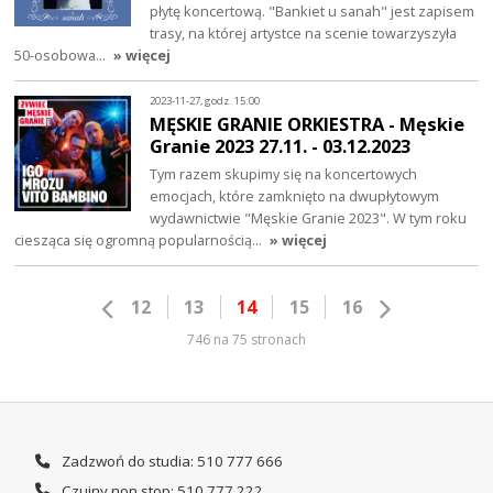
płytę koncertową. "Bankiet u sanah" jest zapisem
trasy, na której artystce na scenie towarzyszyła
50-osobowa…
» więcej
2023-11-27, godz. 15:00
MĘSKIE GRANIE ORKIESTRA - Męskie
Granie 2023 27.11. - 03.12.2023
Tym razem skupimy się na koncertowych
emocjach, które zamknięto na dwupłytowym
wydawnictwie "Męskie Granie 2023". W tym roku
ciesząca się ogromną popularnością…
» więcej
12
13
14
15
16
746 na 75 stronach
Zadzwoń do studia: 510 777 666
Czujny non stop: 510 777 222