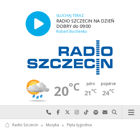
SŁUCHAJ TERAZ
RADIO SZCZECIN NA DZIEŃ
DOBRY do 09:00
Robert Bochenko
°C
jutro
pojutrze
20
°C
°C
21
24
Najlepiej po prostu do nas zadzwoń
Odwiedź nas na Facebook-u
Odwiedź nas na X
Odwiedź nas na Instagram-ie
Odwiedź nas na TikTok-u
Szukaj nas na Spotify
Wyślij do nas w
Szukaj
Radio Szczecin
»
Muzyka
»
Płyta tygodnia