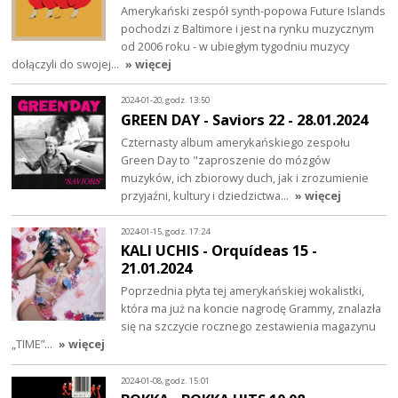
Amerykański zespół synth-popowa Future Islands
pochodzi z Baltimore i jest na rynku muzycznym
od 2006 roku - w ubiegłym tygodniu muzycy
dołączyli do swojej…
» więcej
2024-01-20, godz. 13:50
GREEN DAY - Saviors 22 - 28.01.2024
Czternasty album amerykańskiego zespołu
Green Day to "zaproszenie do mózgów
muzyków, ich zbiorowy duch, jak i zrozumienie
przyjaźni, kultury i dziedzictwa…
» więcej
2024-01-15, godz. 17:24
KALI UCHIS - Orquídeas 15 -
21.01.2024
Poprzednia płyta tej amerykańskiej wokalistki,
która ma już na koncie nagrodę Grammy, znalazła
się na szczycie rocznego zestawienia magazynu
„TIME”…
» więcej
2024-01-08, godz. 15:01