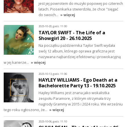
jest jej powrotem do muzyki popowej po czterech
latach. Piosenkarka stwierdziła, że chce "sięgać
do swoich…
» więcej
2025-10-20, godz. 11:00
TAYLOR SWIFT - The Life of a
Showgirl 20 - 26.10.2025
Na początku października Taylor Swift wydała
swój 12 album, którego oprawa graficzna jest
nazywana najbardziej efektowną i prowokacyjną
w jej karierze…
» więcej
2025-10-13, godz. 11:06
HAYLEY WILLIAMS - Ego Death at a
Bachelorette Party 13 - 19.10.2025
Hayley Williams jest znana jako wokalistka
zespołu Paramore, z którym otrzymała trzy
nagrody Grammy w 2015 i 2024 roku. We wrześniu
tego roku ogłoszono, że…
» więcej
2025-10-06, godz. 11:10