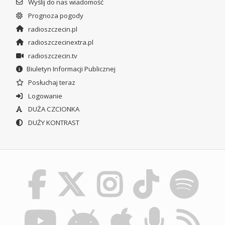
Wyślij do nas wiadomość
Prognoza pogody
radioszczecin.pl
radioszczecinextra.pl
radioszczecin.tv
Biuletyn Informacji Publicznej
Posłuchaj teraz
Logowanie
DUŻA CZCIONKA
DUŻY KONTRAST