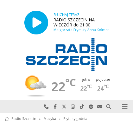
SŁUCHAJ TERAZ
RADIO SZCZECIN NA
WIECZÓR do 21:00
Małgorzata Frymus, Anna Kolmer
°C
jutro
pojutrze
22
°C
°C
22
24
Najlepiej po prostu do nas zadzwoń
Odwiedź nas na Facebook-u
Odwiedź nas na X
Odwiedź nas na Instagram-ie
Odwiedź nas na TikTok-u
Szukaj nas na Spotify
Wyślij do nas w
Szukaj
Radio Szczecin
»
Muzyka
»
Płyta tygodnia