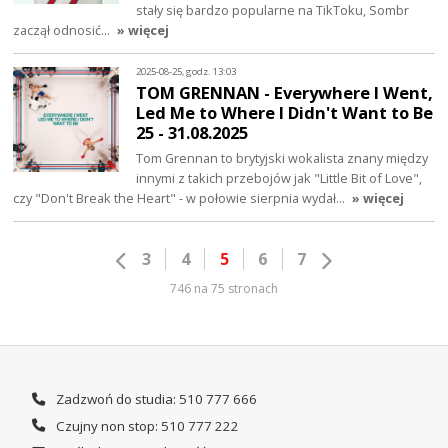
stały się bardzo popularne na TikToku, Sombr
zaczął odnosić…
» więcej
2025-08-25, godz. 13:03
TOM GRENNAN - Everywhere I Went,
Led Me to Where I Didn't Want to Be
25 - 31.08.2025
Tom Grennan to brytyjski wokalista znany między
innymi z takich przebojów jak "Little Bit of Love",
czy "Don't Break the Heart" - w połowie sierpnia wydał…
» więcej
3
4
5
6
7
746 na 75 stronach
Zadzwoń do studia: 510 777 666
Czujny non stop: 510 777 222