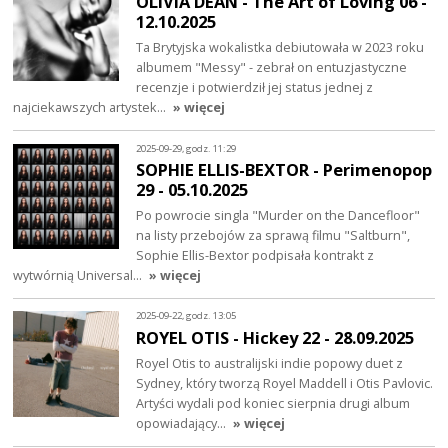
OLIVIA DEAN - The Art of Loving 06 -
12.10.2025
Ta Brytyjska wokalistka debiutowała w 2023 roku
albumem "Messy" - zebrał on entuzjastyczne
recenzje i potwierdził jej status jednej z
najciekawszych artystek…
» więcej
2025-09-29, godz. 11:29
SOPHIE ELLIS-BEXTOR - Perimenopop
29 - 05.10.2025
Po powrocie singla "Murder on the Dancefloor"
na listy przebojów za sprawą filmu "Saltburn",
Sophie Ellis-Bextor podpisała kontrakt z
wytwórnią Universal…
» więcej
2025-09-22, godz. 13:05
ROYEL OTIS - Hickey 22 - 28.09.2025
Royel Otis to australijski indie popowy duet z
Sydney, który tworzą Royel Maddell i Otis Pavlovic.
Artyści wydali pod koniec sierpnia drugi album
opowiadający…
» więcej