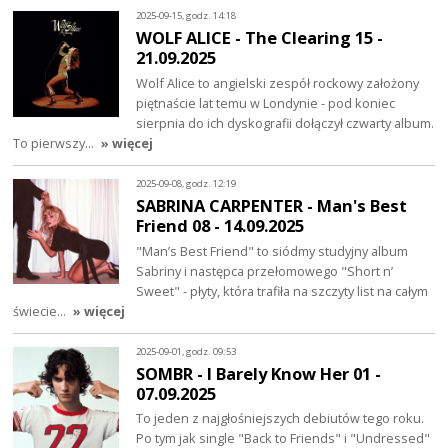
2025-09-15, godz. 14:18
WOLF ALICE - The Clearing 15 -
21.09.2025
Wolf Alice to angielski zespół rockowy założony
piętnaście lat temu w Londynie - pod koniec
sierpnia do ich dyskografii dołączył czwarty album.
To pierwszy…
» więcej
2025-09-08, godz. 12:19
SABRINA CARPENTER - Man's Best
Friend 08 - 14.09.2025
"Man’s Best Friend" to siódmy studyjny album
Sabriny i następca przełomowego "Short n’
Sweet" - płyty, która trafiła na szczyty list na całym
świecie…
» więcej
2025-09-01, godz. 09:53
SOMBR - I Barely Know Her 01 -
07.09.2025
To jeden z najgłośniejszych debiutów tego roku.
Po tym jak single "Back to Friends" i "Undressed"