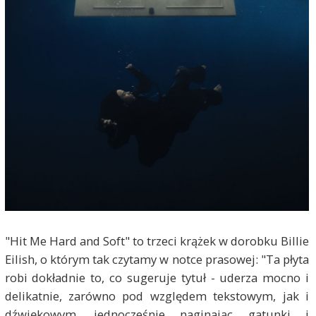
"Hit Me Hard and Soft" to trzeci krążek w dorobku Billie
Eilish, o którym tak czytamy w notce prasowej: "Ta płyta
robi dokładnie to, co sugeruje tytuł - uderza mocno i
delikatnie, zarówno pod względem tekstowym, jak i
dźwiękowym, jednocześnie naginając gatunki i