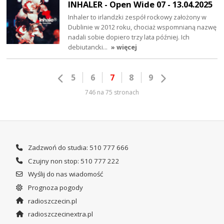
INHALER - Open Wide 07 - 13.04.2025
Inhaler to irlandzki zespół rockowy założony w
Dublinie w 2012 roku, chociaż wspomnianą nazwę
nadali sobie dopiero trzy lata później. Ich
debiutancki…
» więcej
5
6
7
8
9
746 na 75 stronach
Zadzwoń do studia: 510 777 666
Czujny non stop: 510 777 222
Wyślij do nas wiadomość
Prognoza pogody
radioszczecin.pl
radioszczecinextra.pl