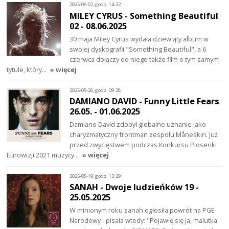
2025-06-02, godz. 14:32
MILEY CYRUS - Something Beautiful
02 - 08.06.2025
30 maja Miley Cyrus wydała dziewiąty album w
swojej dyskografii "Something Beautiful", a 6
czerwca dołączy do niego także film o tym samym
tytule, który…
» więcej
2025-05-26, godz. 09:28
DAMIANO DAVID - Funny Little Fears
26.05. - 01.06.2025
Damiano David zdobył globalne uznanie jako
charyzmatyczny frontman zespołu Måneskin. Już
przed zwycięstwem podczas Konkursu Piosenki
Eurowizji 2021 muzycy…
» więcej
2025-05-19, godz. 13:29
SANAH - Dwoje ludzieńków 19 -
25.05.2025
W minionym roku sanah ogłosiła powrót na PGE
Narodowy - pisała wtedy: "Pojawię się ja, malutka