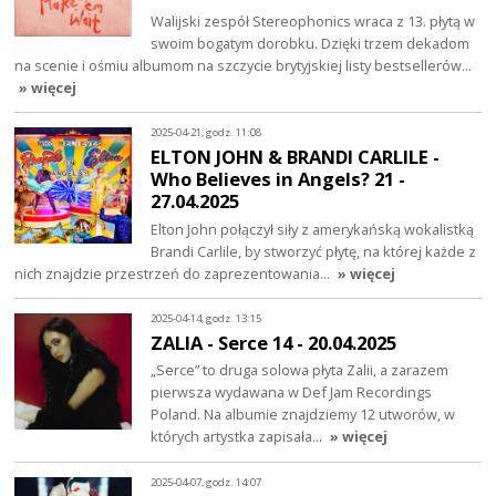
Walijski zespół Stereophonics wraca z 13. płytą w
swoim bogatym dorobku. Dzięki trzem dekadom
na scenie i ośmiu albumom na szczycie brytyjskiej listy bestsellerów…
» więcej
2025-04-21, godz. 11:08
ELTON JOHN & BRANDI CARLILE -
Who Believes in Angels? 21 -
27.04.2025
Elton John połączył siły z amerykańską wokalistką
Brandi Carlile, by stworzyć płytę, na której każde z
nich znajdzie przestrzeń do zaprezentowania…
» więcej
2025-04-14, godz. 13:15
ZALIA - Serce 14 - 20.04.2025
„Serce” to druga solowa płyta Zalii, a zarazem
pierwsza wydawana w Def Jam Recordings
Poland. Na albumie znajdziemy 12 utworów, w
których artystka zapisała…
» więcej
2025-04-07, godz. 14:07