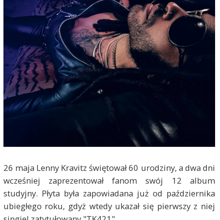
26 maja Lenny Kravitz świętował 60 urodziny, a dwa dni
wcześniej zaprezentował fanom swój 12 album
studyjny. Płyta była zapowiadana już od października
ubiegłego roku, gdyż wtedy ukazał się pierwszy z niej
singiel zatytułowany "TK421".