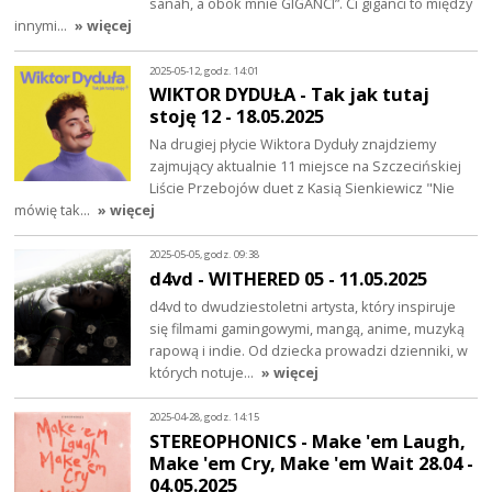
sanah, a obok mnie GIGANCI”. Ci giganci to między
innymi…
» więcej
2025-05-12, godz. 14:01
WIKTOR DYDUŁA - Tak jak tutaj
stoję 12 - 18.05.2025
Na drugiej płycie Wiktora Dyduły znajdziemy
zajmujący aktualnie 11 miejsce na Szczecińskiej
Liście Przebojów duet z Kasią Sienkiewicz "Nie
mówię tak…
» więcej
2025-05-05, godz. 09:38
d4vd - WITHERED 05 - 11.05.2025
d4vd to dwudziestoletni artysta, który inspiruje
się filmami gamingowymi, mangą, anime, muzyką
rapową i indie. Od dziecka prowadzi dzienniki, w
których notuje…
» więcej
2025-04-28, godz. 14:15
STEREOPHONICS - Make 'em Laugh,
Make 'em Cry, Make 'em Wait 28.04 -
04.05.2025