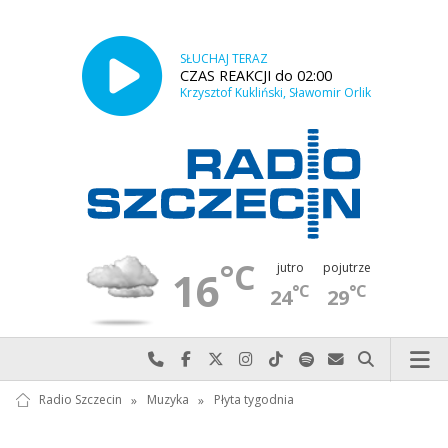
SŁUCHAJ TERAZ
CZAS REAKCJI do 02:00
Krzysztof Kukliński, Sławomir Orlik
°C
jutro
pojutrze
16
°C
°C
24
29
Najlepiej po prostu do nas zadzwoń
Odwiedź nas na Facebook-u
Odwiedź nas na X
Odwiedź nas na Instagram-ie
Odwiedź nas na TikTok-u
Szukaj nas na Spotify
Wyślij do nas w
Szukaj
Radio Szczecin
»
Muzyka
»
Płyta tygodnia